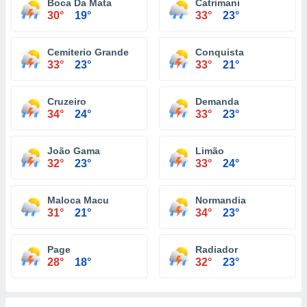
Boca Da Mata
Catrimani
30°
19°
33°
23°
Cemiterio Grande
Conquista
33°
23°
33°
21°
Cruzeiro
Demanda
34°
24°
33°
23°
João Gama
Limão
32°
23°
33°
24°
Maloca Macu
Normandia
31°
21°
34°
23°
Page
Radiador
28°
18°
32°
23°