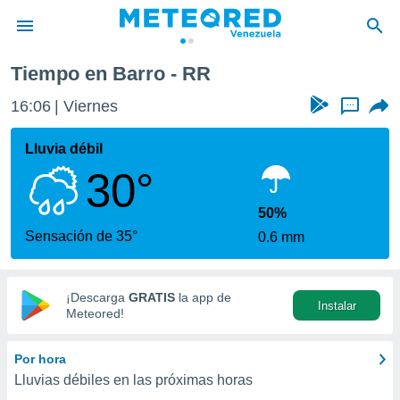
Tiempo en Barro - RR
privacidad
16:06
Viernes
...
o de
om.ve
com.ve) ha
Lluvia débil
ado por
30°
es para
ue la
 que se
50%
e calidad.
Sensación de 35°
0.6 mm
eder a este
ediante las
opciones:
¡Descarga
GRATIS
la app de
Instalar
ookies y
Meteored!
e forma
Por hora
d digital
Lluvias débiles en las próximas horas
ada, basada