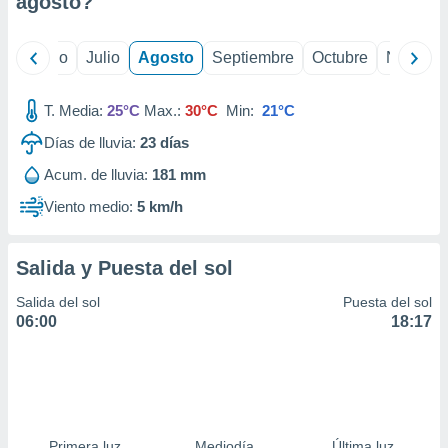
agosto
?
ados con el
 seleccionar
o.
yo
Junio
Julio
Agosto
Septiembre
Octubre
Noviemb
calización
precisa e
ión mediante
T. Media:
25°C
Max.:
30°C
Min:
21°C
Días de lluvia:
23
días
, publicidad
Acum. de lluvia:
181 mm
dos,
 publicidad
Viento medio:
5 km/h
,
ón de
 desarrollo
Salida y Puesta del sol
s.
Salida del sol
Puesta del sol
tros 1199
06:00
18:17
ios
Primera luz
Mediodía
Última luz