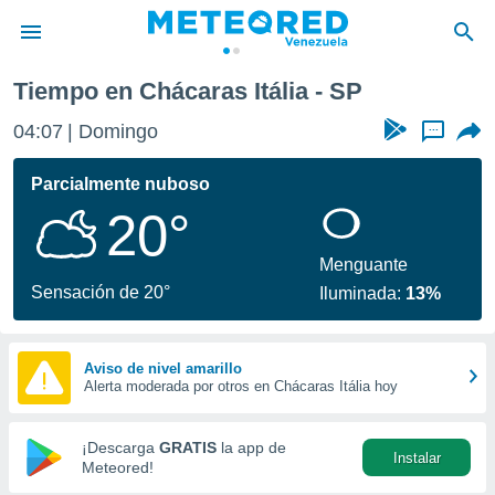
Tiempo en Chácaras Itália - SP
privacidad
04:07
Domingo
...
o de
om.ve
com.ve) ha
Parcialmente nuboso
ado por
20°
es para
ue la
 que se
Menguante
e calidad.
Sensación de 20°
Iluminada:
13%
eder a este
ediante las
opciones:
Aviso de nivel amarillo
Alerta moderada por otros en Chácaras Itália hoy
ookies y
e forma
¡Descarga
GRATIS
la app de
Instalar
d digital
Meteored!
ada, basada