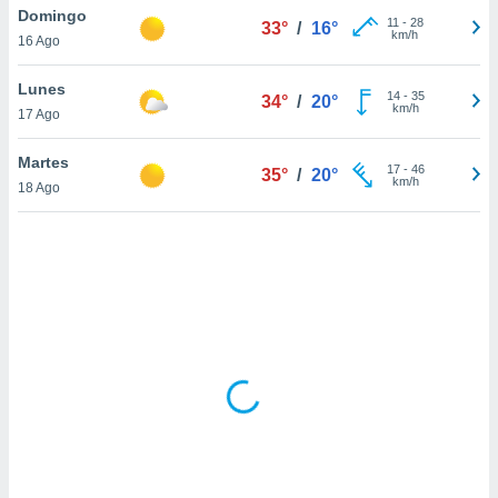
ón de
Domingo
11
-
28
33°
/
16°
uedes
km/h
16 Ago
uestro sitio
ed.com.ve.
Lunes
o, te
14
-
35
34°
/
20°
km/h
 de que
17 Ago
talarán
e sean
Martes
17
-
46
35°
/
20°
para
km/h
18 Ago
a
por el sitio
o se
cookies para
nto ni para
licidad o
ado, aunque
sualizar
general no
ada. Puedes
 instalación
y acceder a
io web a