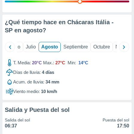
ados con el
 seleccionar
o.
calización
¿Qué tiempo hace en Chácaras Itália -
precisa e
SP en
agosto
?
ión mediante
, publicidad
yo
Junio
Julio
Agosto
Septiembre
Octubre
Noviemb
dos,
 publicidad
T. Media:
20°C
Max.:
27°C
Min:
14°C
,
Días de lluvia:
4
días
ón de
 desarrollo
Acum. de lluvia:
34 mm
s.
Viento medio:
10 km/h
tros 1199
ios
Salida y Puesta del sol
Salida del sol
Puesta del sol
06:37
17:50