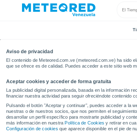
T
Aviso de privacidad
El contenido de Meteored.com.ve (meteored.com.ve) ha sido ela
que se ofrece es de calidad. Puedes acceder a este sitio web m
Aceptar cookies y acceder de forma gratuita
Inicio
Bolivia
Departamento de Santa Cruz
Buen
La publicidad digital personalizada, basada en la información r
financiar nuestra actividad para seguir ofreciéndote contenido c
Tiempo en Buena Vista 
Pulsando el botón "Aceptar y continuar", puedes acceder a la w
nuestras o de nuestros socios, que nos permiten el seguimiento
09:55
Jueves
desarrollar un perfil específico para mostrarte publicidad y co
más información en nuestra
Política de Cookies
y retirar en cu
Configuración de cookies
que aparece disponible en el pie de n
Soleado