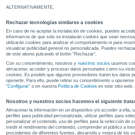
26°
ALTERNATIVAMENTE,
Rechazar tecnologías similares a cookies
Noroeste
En caso de no aceptar la instalación de cookies, puedes accede
Sensación de 28°
26
-
50 km
informamos de que solo se instalarán cookies que sean necesari
utilizarán cookies para analizar el comportamiento ni para most
visualizar publicidad general no personalizada. Puedes rechazar
de este abono pulsando el botón "Rechazar".
Tiempo 1 - 7 días
Mapa de lluvia
Radar de lluvia
S
Con su consentimiento, nosotros y
nuestros socios
usamos cooki
almacenar, acceder y procesar datos personales como su visita e
cookies. Es posible que algunos proveedores traten tus datos pe
oponerte. Para ello, puede retirar su consentimiento u oponerse
Mañana
Sábado
D
Hoy
"Configurar"
o en nuestra
Política de Cookies
en este sitio web.
7 Ago
8 Ago
6 Ago
Nosotros y nuestros socios hacemos el siguiente trata
Almacenar la información en un dispositivo y/o acceder a ella, 
90%
50%
30%
perfiles para publicidad personalizada, utilizar perfiles para sele
5.3 mm
0.1 mm
0.2 mm
personalizar el contenido, uso de perfiles para la selección de c
26°
/
21°
29°
/
23°
29°
/
22°
medir el rendimiento del contenido, comprender al público a tra
procedentes de diferentes fuentes, desarrollo y mejora de los se