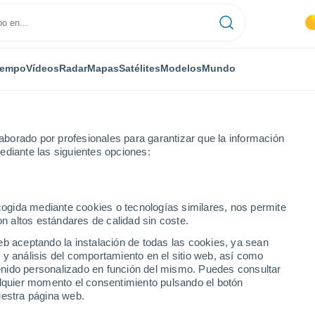
iempo
Vídeos
Radar
Mapas
Satélites
Modelos
Mundo
borado por profesionales para garantizar que la información
ediante las siguientes opciones:
a Vista
ecogida mediante cookies o tecnologías similares, nos permite
on altos estándares de calidad sin coste.
(Bolivia)
eb aceptando la instalación de todas las cookies, ya sean
 y análisis del comportamiento en el sitio web, así como
...
ntenido personalizado en función del mismo. Puedes consultar
alquier momento el consentimiento pulsando el botón
Por hora
uestra página web.
Rachas de hasta
62 km/h
en las
próximas horas