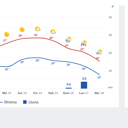
40
30
30°
29°
28°
27°
25°
23°
20
18°
20°
19°
19°
18°
16°
16°
10
12°
3.9
0.6
mm
Mié
12
Jue
13
Vie
14
Sáb
15
Dom
16
Lun
17
Mar
18
Mínima
Lluvia