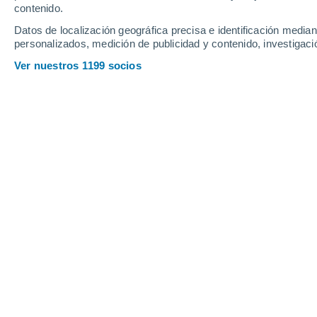
contenido.
18
-
34
km/h
35
-
69
km/h
12
32
-
62
km/h
Datos de localización geográfica precisa e identificación mediant
personalizados, medición de publicidad y contenido, investigació
Tiempo en Buena Vista hoy
, 6 de ago
Ver nuestros 1199 socios
Soleado
26°
10:00
Sensación T.
28°
Nubes y claros
27°
11:00
Sensación T.
29°
Lluvia débil
30%
27°
12:00
0.1 mm
Sensación T.
30°
Lluvia débil
30%
28°
13:00
0.1 mm
Sensación T.
30°
Nubes y claros
28°
14:00
Sensación T.
31°