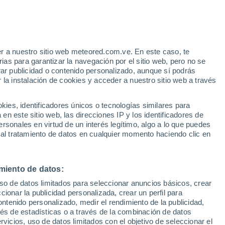
Aviso de nivel rojo
Alerta extrema por viento en Buena
Vista hoy
r a nuestro sitio web meteored.com.ve. En este caso, te
/h
as para garantizar la navegación por el sitio web, pero no se
rar publicidad o contenido personalizado, aunque sí podrás
 la instalación de cookies y acceder a nuestro sitio web a través
atélites
Modelos
es, identificadores únicos o tecnologías similares para
n este sitio web, las direcciones IP y los identificadores de
rsonales en virtud de un interés legítimo, algo a lo que puedes
 al tratamiento de datos en cualquier momento haciendo clic en
omingo
Lunes
Martes
Miércoles
9 Ago
10 Ago
11 Ago
12 Ago
miento de datos:
uso de datos limitados para seleccionar anuncios básicos, crear
90%
90%
ccionar la publicidad personalizada, crear un perfil para
4.2 mm
7.6 mm
ontenido personalizado, medir el rendimiento de la publicidad,
27°
/
21°
23°
/
17°
24°
/
16°
27°
/
16°
vés de estadísticas o a través de la combinación de datos
rvicios, uso de datos limitados con el objetivo de seleccionar el