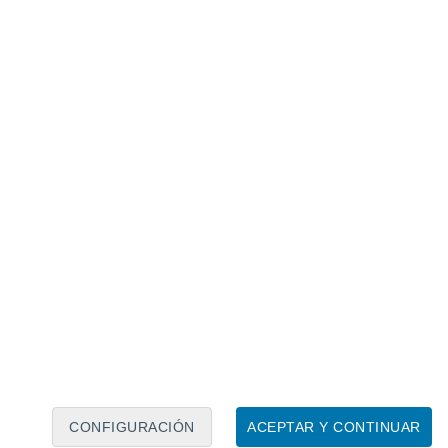
Calendario lunar
Lun
Mar
Mié
Jue
Vie
Sáb
Dom
6
7
8
9
10
11
12
13
14
15
16
17
18
19
CONFIGURACIÓN
ACEPTAR Y CONTINUAR