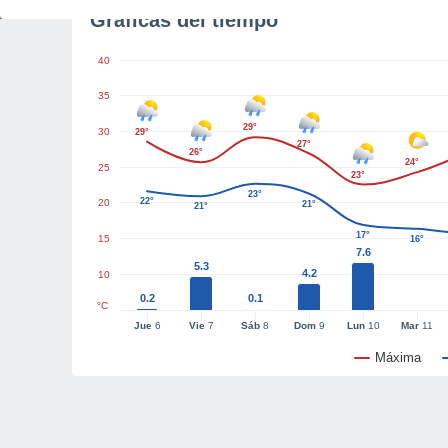
Gráficas del tiempo
40
35
29°
30
29°
27°
26°
24°
25
23°
23°
22°
20
21°
21°
17°
15
16°
7.6
5.3
4.2
10
0.2
0.1
°C
Jue
6
Vie
7
Sáb
8
Dom
9
Lun
10
Mar
11
Máxima