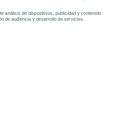
-
28
km/h
26
-
49
km/h
23
-
43
km/h
14
-
30
km/h
e análisis de dispositivos, publicidad y contenido
n de audiencia y desarrollo de servicios.
sto
Noroeste
5 Medio
26
-
50 km/h
FPS:
6-10
Noroeste
7 Alto
30
-
58 km/h
FPS:
15-25
Noroeste
8 ¡Muy Alto!
31
-
59 km/h
FPS:
25-50
Noroeste
8 ¡Muy Alto!
31
-
60 km/h
FPS:
25-50
Noroeste
6 Alto
32
-
62 km/h
FPS:
15-25