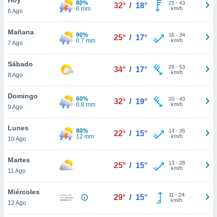
80%
ublicidad y
23
-
43
32°
/
18°
6 mm
km/h
6 Ago
do en
 mismo.
Mañana
90%
16
-
34
25°
/
17°
sultar más
0.7 mm
km/h
7 Ago
 en nuestra
 Cookies
y
Sábado
28
-
53
ualquier
34°
/
17°
km/h
8 Ago
ento
 botón
Domingo
60%
20
-
43
32°
/
19°
ación de
0.8 mm
km/h
9 Ago
kies
 disponible
Lunes
80%
14
-
35
e nuestra
22°
/
15°
12 mm
km/h
10 Ago
.
Martes
IVAMENTE,
13
-
28
25°
/
15°
km/h
11 Ago
as
Miércoles
11
-
24
29°
/
15°
 a cookies
km/h
12 Ago
 no aceptar