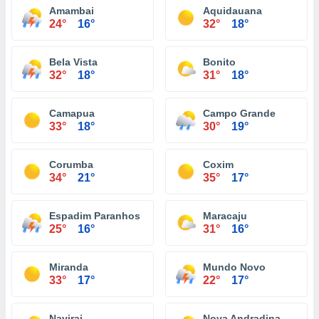
Amambai
Aquidauana
24°
16°
32°
18°
Bela Vista
Bonito
32°
18°
31°
18°
Camapua
Campo Grande
33°
18°
30°
19°
Corumba
Coxim
34°
21°
35°
17°
Espadim Paranhos
Maracaju
25°
16°
31°
16°
Miranda
Mundo Novo
33°
17°
22°
17°
Navirai
Nova Andradina