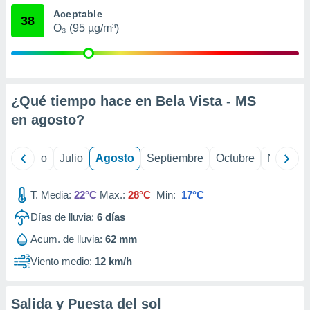
ados con el
Aceptable
 seleccionar
38
o.
O₃ (95 µg/m³)
calización
precisa e
ión mediante
¿Qué tiempo hace en Bela Vista - MS
, publicidad
en
agosto
?
dos,
 publicidad
,
yo
Junio
Julio
Agosto
Septiembre
Octubre
Noviemb
ón de
 desarrollo
s.
T. Media:
22°C
Max.:
28°C
Min:
17°C
tros 1199
Días de lluvia:
6
días
ios
Acum. de lluvia:
62 mm
Viento medio:
12 km/h
Salida y Puesta del sol