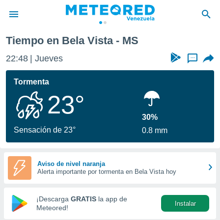
Tiempo en Bela Vista - MS
privacidad
22:48
Jueves
...
o de
om.ve
com.ve) ha
Tormenta
ado por
23°
es para
ue la
 que se
30%
e calidad.
Sensación de 23°
0.8 mm
eder a este
ediante las
opciones:
Aviso de nivel naranja
Alerta importante por tormenta en Bela Vista hoy
ookies y
e forma
¡Descarga
GRATIS
la app de
Instalar
d digital
Meteored!
ada, basada