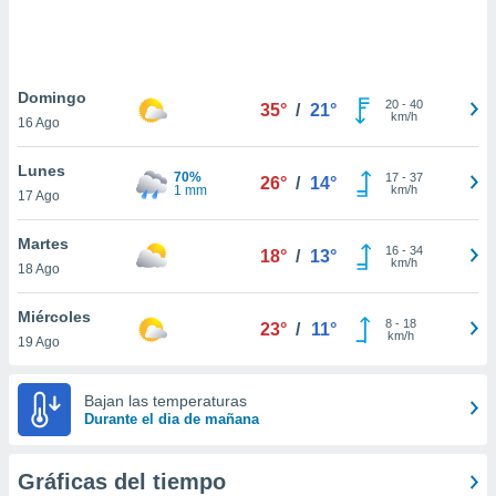
ste abono
 botón
.
Domingo
20
-
40
35°
/
21°
nto,
km/h
16 Ago
cios
Lunes
kies,
70%
17
-
37
26°
/
14°
1 mm
km/h
17 Ago
ores únicos
as similares
nar,
Martes
16
-
34
18°
/
13°
rocesar
km/h
18 Ago
onales como
 este sitio
Miércoles
recciones IP
8
-
18
23°
/
11°
km/h
19 Ago
ficadores de
 posible
s
Bajan las temperaturas
 traten tus
Durante el dia de mañana
nales en
 interés
go a lo que
Gráficas del tiempo
nerte. Para