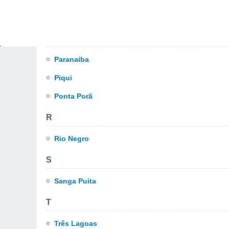
Navirai
Nova Alvorada
P
Paranaiba
Piqui
Ponta Porã
R
Rio Negro
S
Sanga Puita
T
Três Lagoas