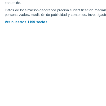
contenido.
Corumbá
Datos de localización geográfica precisa e identificación mediant
D
personalizados, medición de publicidad y contenido, investigació
Ver nuestros 1199 socios
Dourados
E
Espadim Paranhos
L
Laguna Carapa
M
Maracaju
Mercedes
N