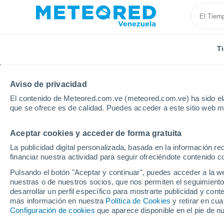
T
Aviso de privacidad
El contenido de Meteored.com.ve (meteored.com.ve) ha sido ela
que se ofrece es de calidad. Puedes acceder a este sitio web m
Aceptar cookies y acceder de forma gratuita
Inicio
Brasil
Mato Grosso Do Sul
Localidades
La publicidad digital personalizada, basada en la información r
financiar nuestra actividad para seguir ofreciéndote contenido c
El tiempo en todas las
Pulsando el botón "Aceptar y continuar", puedes acceder a la w
Grosso Do Sul
nuestras o de nuestros socios, que nos permiten el seguimiento
desarrollar un perfil específico para mostrarte publicidad y co
más información en nuestra
Política de Cookies
y retirar en cu
Todas las localidades de Mato Grosso Do Sul
Configuración de cookies
que aparece disponible en el pie de n