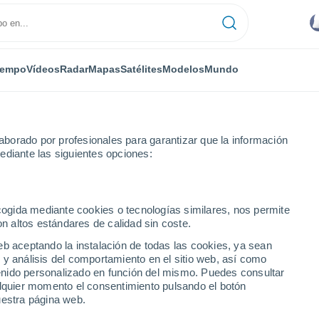
iempo
Vídeos
Radar
Mapas
Satélites
Modelos
Mundo
borado por profesionales para garantizar que la información
ediante las siguientes opciones:
ecogida mediante cookies o tecnologías similares, nos permite
on altos estándares de calidad sin coste.
 ciudades de Mato
eb aceptando la instalación de todas las cookies, ya sean
 y análisis del comportamiento en el sitio web, así como
ntenido personalizado en función del mismo. Puedes consultar
alquier momento el consentimiento pulsando el botón
uestra página web.