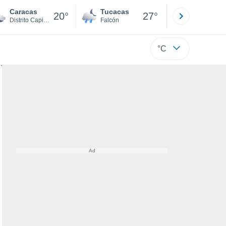
Caracas
Tucacas
La Guaira
20°
27°
Distrito Capital
Falcón
Di
°C