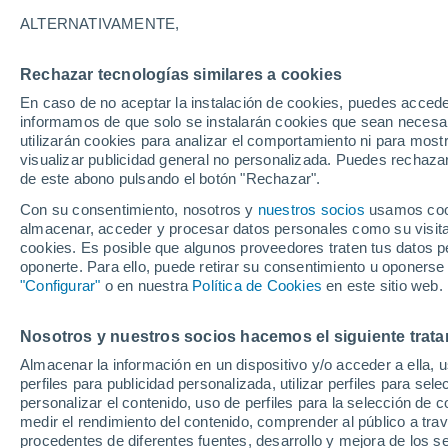
A - T
ALTERNATIVAMENTE,
A
Rechazar tecnologías similares a cookies
Agrovila Do Pa Itamarati - Ponta Porã
En caso de no aceptar la instalación de cookies, puedes accede
informamos de que solo se instalarán cookies que sean necesari
Água Clara
utilizarán cookies para analizar el comportamiento ni para most
visualizar publicidad general no personalizada. Puedes rechazar
Amambai
de este abono pulsando el botón "Rechazar".
B
Con su consentimiento, nosotros y
nuestros socios
usamos cooki
almacenar, acceder y procesar datos personales como su visita e
Bandeirantes
cookies. Es posible que algunos proveedores traten tus datos pe
oponerte. Para ello, puede retirar su consentimiento u oponerse
Bela Vista
"Configurar"
o en nuestra
Política de Cookies
en este sitio web.
C
Nosotros y nuestros socios hacemos el siguiente trata
Almacenar la información en un dispositivo y/o acceder a ella, 
Camapua
perfiles para publicidad personalizada, utilizar perfiles para sele
Campo Grande
personalizar el contenido, uso de perfiles para la selección de c
medir el rendimiento del contenido, comprender al público a tra
Coopharádio
procedentes de diferentes fuentes, desarrollo y mejora de los se