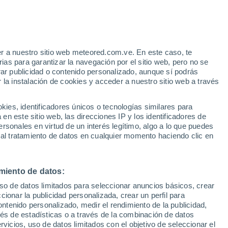
Amolar
r a nuestro sitio web meteored.com.ve. En este caso, te
as para garantizar la navegación por el sitio web, pero no se
Aquidauana
rar publicidad o contenido personalizado, aunque sí podrás
 la instalación de cookies y acceder a nuestro sitio web a través
es, identificadores únicos o tecnologías similares para
n este sitio web, las direcciones IP y los identificadores de
Bonito
rsonales en virtud de un interés legítimo, algo a lo que puedes
 al tratamiento de datos en cualquier momento haciendo clic en
Brasilândia
miento de datos:
uso de datos limitados para seleccionar anuncios básicos, crear
Corumba
ccionar la publicidad personalizada, crear un perfil para
Costa Rica
ontenido personalizado, medir el rendimiento de la publicidad,
vés de estadísticas o a través de la combinación de datos
Coxim
rvicios, uso de datos limitados con el objetivo de seleccionar el