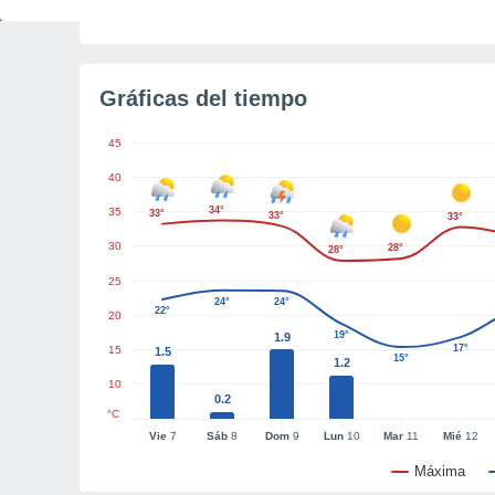
Tiempo para el amanecer
4h 49m
Gráficas del tiempo
45
40
34°
35
33°
33°
33°
30
28°
28°
25
24°
24°
22°
20
19°
1.9
17°
15
1.5
15°
1.2
10
0.2
°C
Vie
7
Sáb
8
Dom
9
Lun
10
Mar
11
Mié
12
Máxima