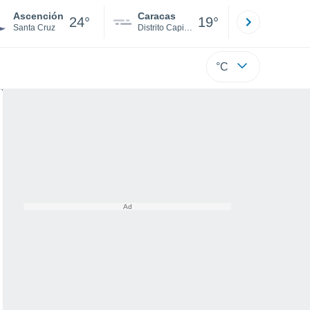
Ascención
Caracas
Tucacas
24°
19°
Santa Cruz
Distrito Capital
Falcón
°C