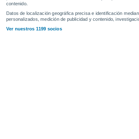
contenido.
25
-
54
km/h
19
-
46
km/h
20
17
-
42
km/h
Datos de localización geográfica precisa e identificación mediant
personalizados, medición de publicidad y contenido, investigació
Tiempo en Ascención hoy
, 7 de agos
Ver nuestros 1199 socios
Cielo despejado
25°
01:00
Sensación T.
26°
Cielo despejado
24°
02:00
Sensación T.
25°
Cielo despejado
24°
03:00
Sensación T.
24°
Nubes y claros
23°
05:00
Sensación T.
22°
Nubes y claros
25°
08:00
Sensación T.
26°