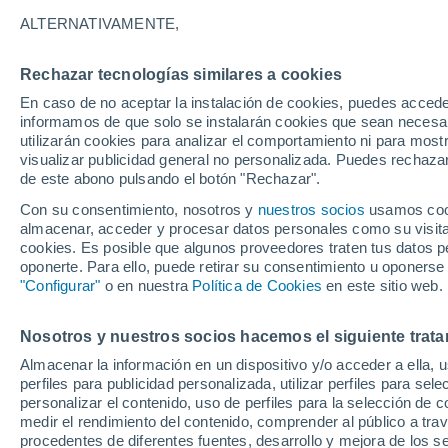
25°
ALTERNATIVAMENTE,
Rechazar tecnologías similares a cookies
Menguant
En caso de no aceptar la instalación de cookies, puedes accede
Iluminada
Sensación de 26°
informamos de que solo se instalarán cookies que sean necesari
utilizarán cookies para analizar el comportamiento ni para most
visualizar publicidad general no personalizada. Puedes rechazar
de este abono pulsando el botón "Rechazar".
Tiempo 1 - 7 días
Mapa de nubosidad
Radar de llu
Con su consentimiento, nosotros y
nuestros socios
usamos cooki
almacenar, acceder y procesar datos personales como su visita e
cookies. Es posible que algunos proveedores traten tus datos pe
oponerte. Para ello, puede retirar su consentimiento u oponerse
Mañana
Domingo
Hoy
"Configurar"
o en nuestra
Política de Cookies
en este sitio web.
8 Ago
9 Ago
7 Ago
Nosotros y nuestros socios hacemos el siguiente trata
Almacenar la información en un dispositivo y/o acceder a ella, 
30%
70%
60%
perfiles para publicidad personalizada, utilizar perfiles para sele
0.2 mm
1.9 mm
1.5 mm
personalizar el contenido, uso de perfiles para la selección de c
34°
/
24°
33°
/
24°
33°
/
22°
medir el rendimiento del contenido, comprender al público a tra
procedentes de diferentes fuentes, desarrollo y mejora de los se