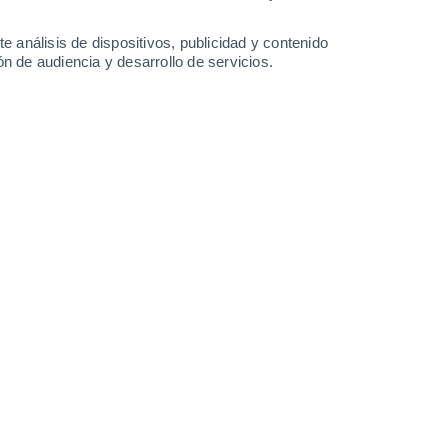
-
46
km/h
17
-
38
km/h
9
-
21
km/h
11
-
27
km/h
e análisis de dispositivos, publicidad y contenido
n de audiencia y desarrollo de servicios.
to
Norte
0 Bajo
10
-
20 km/h
FPS:
no
Norte
0 Bajo
10
-
18 km/h
FPS:
no
Norte
0 Bajo
8
-
17 km/h
FPS:
no
Noroeste
0 Bajo
5
-
9 km/h
FPS:
no
Norte
1 Bajo
4
-
10 km/h
FPS:
no