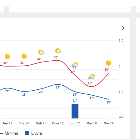
7.5
35°
34°
32°
32°
5
28°
27°
21°
22°
21°
20°
2.5
19°
19°
17°
1.4
15°
mm
Jue
13
Vie
14
Sáb
15
Dom
16
Lun
17
Mar
18
Mié
19
Mínima
Lluvia