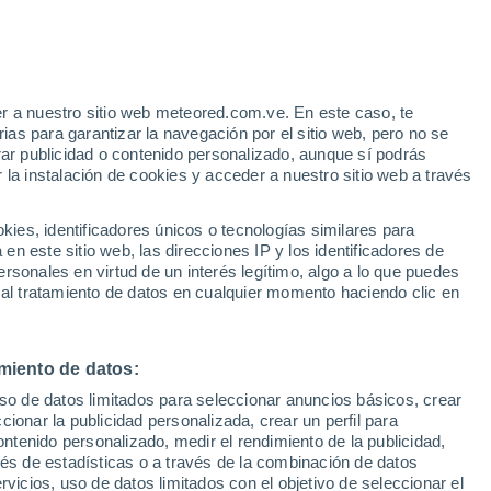
e
r a nuestro sitio web meteored.com.ve. En este caso, te
:
32%
as para garantizar la navegación por el sitio web, pero no se
rar publicidad o contenido personalizado, aunque sí podrás
 la instalación de cookies y acceder a nuestro sitio web a través
via
Satélites
Modelos
es, identificadores únicos o tecnologías similares para
n este sitio web, las direcciones IP y los identificadores de
rsonales en virtud de un interés legítimo, algo a lo que puedes
 al tratamiento de datos en cualquier momento haciendo clic en
Lunes
Martes
Miércoles
Jueves
10 Ago
11 Ago
12 Ago
13 Ago
miento de datos:
uso de datos limitados para seleccionar anuncios básicos, crear
80%
ccionar la publicidad personalizada, crear un perfil para
1.2 mm
ontenido personalizado, medir el rendimiento de la publicidad,
28°
/
19°
28°
/
15°
33°
/
17°
32°
/
21°
vés de estadísticas o a través de la combinación de datos
rvicios, uso de datos limitados con el objetivo de seleccionar el