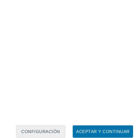
Calendario lunar
Lun
Mar
Mié
Jue
Vie
Sáb
Dom
7
8
9
10
11
12
13
14
15
16
17
18
19
20
CONFIGURACIÓN
ACEPTAR Y CONTINUAR