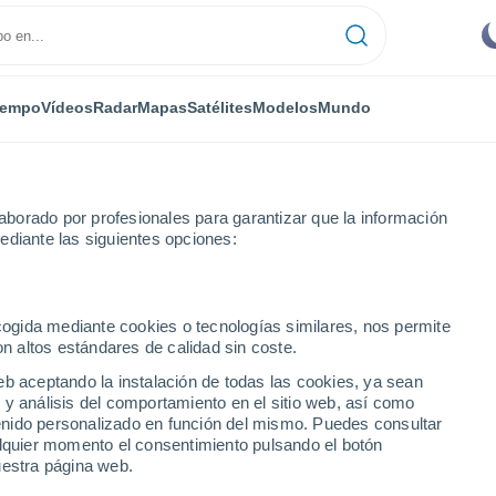
iempo
Vídeos
Radar
Mapas
Satélites
Modelos
Mundo
borado por profesionales para garantizar que la información
ediante las siguientes opciones:
nción
ecogida mediante cookies o tecnologías similares, nos permite
on altos estándares de calidad sin coste.
eb aceptando la instalación de todas las cookies, ya sean
 y análisis del comportamiento en el sitio web, así como
...
ntenido personalizado en función del mismo. Puedes consultar
alquier momento el consentimiento pulsando el botón
Por hora
uestra página web.
Intervalos nubosos en las
próximas horas