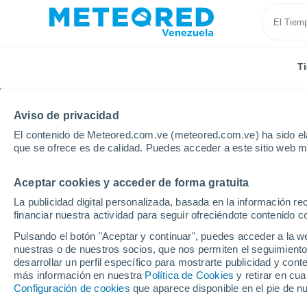
T
Aviso de privacidad
El contenido de Meteored.com.ve (meteored.com.ve) ha sido ela
que se ofrece es de calidad. Puedes acceder a este sitio web m
Aceptar cookies y acceder de forma gratuita
Inicio
Bolivia
Departamento de Santa Cruz
Asce
La publicidad digital personalizada, basada en la información r
financiar nuestra actividad para seguir ofreciéndote contenido c
Tiempo en Ascención
Pulsando el botón "Aceptar y continuar", puedes acceder a la w
nuestras o de nuestros socios, que nos permiten el seguimiento
01:22
Viernes
desarrollar un perfil específico para mostrarte publicidad y co
más información en nuestra
Política de Cookies
y retirar en cu
Configuración de cookies
que aparece disponible en el pie de n
Cielo despejado