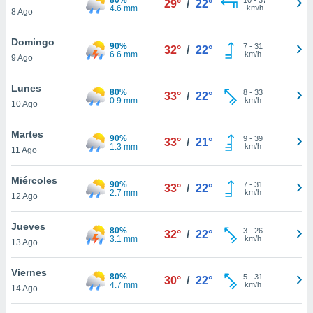
29°
/
22°
ublicidad y
4.6 mm
km/h
8 Ago
do en
Domingo
 mismo.
90%
7
-
31
32°
/
22°
6.6 mm
km/h
sultar más
9 Ago
 en nuestra
 Cookies
y
Lunes
80%
8
-
33
33°
/
22°
ualquier
0.9 mm
km/h
10 Ago
ento
Martes
 botón
90%
9
-
39
33°
/
21°
1.3 mm
km/h
11 Ago
ación de
kies
 disponible
Miércoles
90%
7
-
31
33°
/
22°
e nuestra
2.7 mm
km/h
12 Ago
.
Jueves
80%
IVAMENTE,
3
-
26
32°
/
22°
3.1 mm
km/h
13 Ago
as
Viernes
80%
5
-
31
30°
/
22°
 a cookies
4.7 mm
km/h
14 Ago
 no aceptar