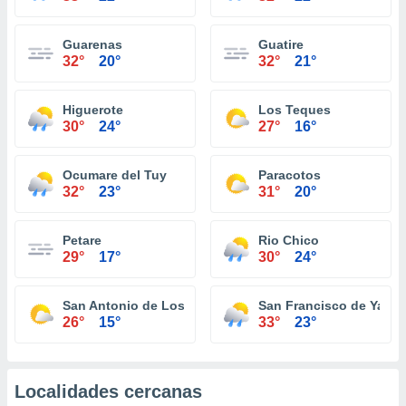
Guarenas
Guatire
32°
20°
32°
21°
Higuerote
Los Teques
30°
24°
27°
16°
Ocumare del Tuy
Paracotos
32°
23°
31°
20°
Petare
Rio Chico
29°
17°
30°
24°
San Antonio de Los Altos
San Francisco de Yare
26°
15°
33°
23°
Localidades cercanas