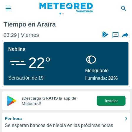
Tiempo en Araira
privacidad
03:29
Viernes
...
o de
om.ve
com.ve) ha
Neblina
ado por
22°
es para
ue la
 que se
Menguante
e calidad.
Sensación de 19°
Iluminada:
32%
eder a este
ediante las
opciones:
¡Descarga
GRATIS
la app de
Instalar
ookies y
Meteored!
e forma
Por hora
d digital
Se esperan bancos de niebla en las próximas horas
ada, basada