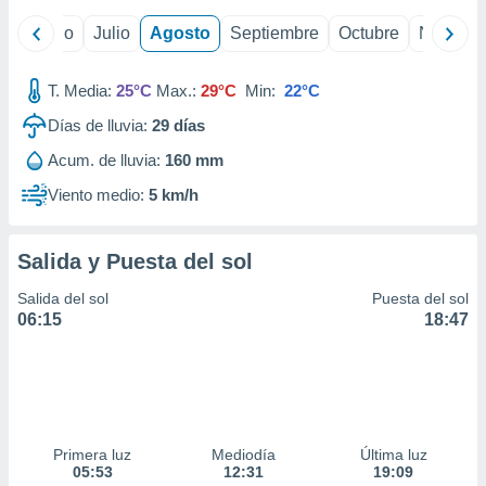
ados con el
 seleccionar
yo
Junio
Julio
Agosto
Septiembre
Octubre
Noviemb
o.
calización
T. Media:
25°C
Max.:
29°C
Min:
22°C
precisa e
ión mediante
Días de lluvia:
29
días
, publicidad
Acum. de lluvia:
160 mm
Viento medio:
5 km/h
dos,
 publicidad
,
Salida y Puesta del sol
ón de
 desarrollo
Salida del sol
Puesta del sol
s.
06:15
18:47
tros 1199
ios
Primera luz
Mediodía
Última luz
05:53
12:31
19:09