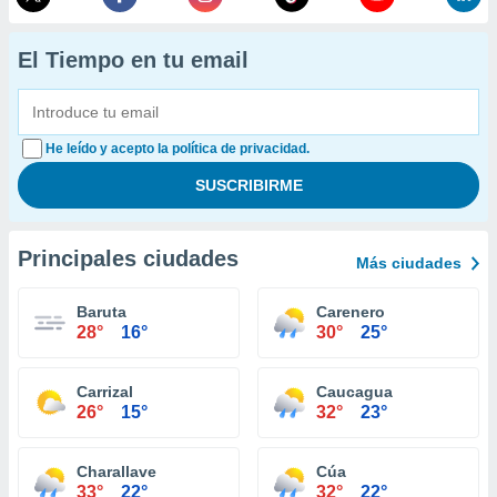
El Tiempo en tu email
He leído y acepto la política de privacidad.
Principales ciudades
Más ciudades
Baruta
Carenero
28°
16°
30°
25°
Carrizal
Caucagua
26°
15°
32°
23°
Charallave
Cúa
33°
22°
32°
22°