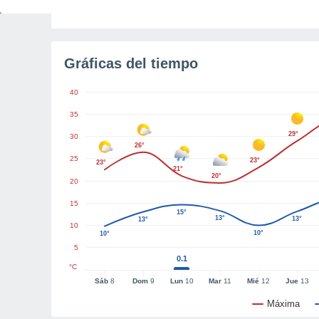
Tiempo para el amanecer
5h 5m
Gráficas del tiempo
40
35
29°
30
26°
25
23°
23°
21°
20°
20
15
15°
13°
13°
13°
10
10°
10°
5
0.1
°C
Sáb
8
Dom
9
Lun
10
Mar
11
Mié
12
Jue
13
Máxima