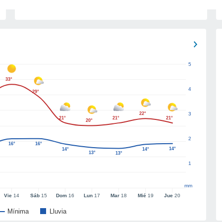
5
33°
4
29°
22°
3
21°
21°
21°
20°
2
16°
16°
14°
14°
14°
13°
13°
1
mm
Vie
14
Sáb
15
Dom
16
Lun
17
Mar
18
Mié
19
Jue
20
Mínima
Lluvia