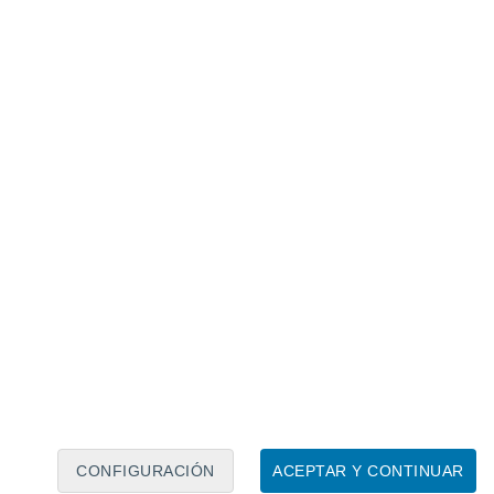
Calendario lunar
Lun
Mar
Mié
Jue
Vie
Sáb
Dom
8
9
10
11
12
13
14
15
16
17
18
19
20
21
CONFIGURACIÓN
ACEPTAR Y CONTINUAR