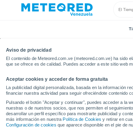
T
Aviso de privacidad
El contenido de Meteored.com.ve (meteored.com.ve) ha sido ela
que se ofrece es de calidad. Puedes acceder a este sitio web m
Aceptar cookies y acceder de forma gratuita
Inicio
Holanda
Provincia de Groninga
Zuidhorn
La publicidad digital personalizada, basada en la información r
financiar nuestra actividad para seguir ofreciéndote contenido c
Tiempo en Zuidhorn
Pulsando el botón "Aceptar y continuar", puedes acceder a la w
nuestras o de nuestros socios, que nos permiten el seguimiento
00:16
Sábado
desarrollar un perfil específico para mostrarte publicidad y co
más información en nuestra
Política de Cookies
y retirar en cu
Configuración de cookies
que aparece disponible en el pie de n
Cielo despejado