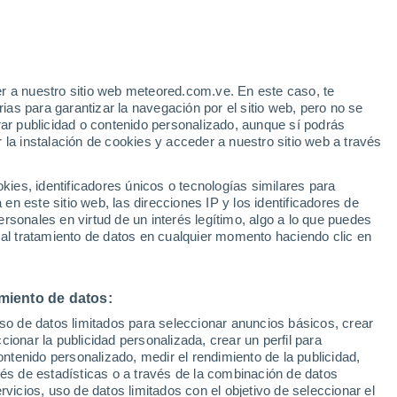
e
r a nuestro sitio web meteored.com.ve. En este caso, te
:
24%
as para garantizar la navegación por el sitio web, pero no se
rar publicidad o contenido personalizado, aunque sí podrás
 la instalación de cookies y acceder a nuestro sitio web a través
via
Satélites
Modelos
es, identificadores únicos o tecnologías similares para
n este sitio web, las direcciones IP y los identificadores de
rsonales en virtud de un interés legítimo, algo a lo que puedes
 al tratamiento de datos en cualquier momento haciendo clic en
Martes
Miércoles
Jueves
Viernes
11 Ago
12 Ago
13 Ago
14 Ago
miento de datos:
uso de datos limitados para seleccionar anuncios básicos, crear
ccionar la publicidad personalizada, crear un perfil para
ontenido personalizado, medir el rendimiento de la publicidad,
20°
/
13°
23°
/
10°
29°
/
13°
33°
/
16°
vés de estadísticas o a través de la combinación de datos
rvicios, uso de datos limitados con el objetivo de seleccionar el