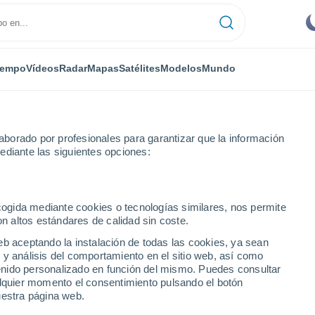
iempo
Vídeos
Radar
Mapas
Satélites
Modelos
Mundo
borado por profesionales para garantizar que la información
ediante las siguientes opciones:
ecogida mediante cookies o tecnologías similares, nos permite
on altos estándares de calidad sin coste.
eb aceptando la instalación de todas las cookies, ya sean
 y análisis del comportamiento en el sitio web, así como
...
ntenido personalizado en función del mismo. Puedes consultar
alquier momento el consentimiento pulsando el botón
Por hora
uestra página web.
Intervalos nubosos en las
próximas horas