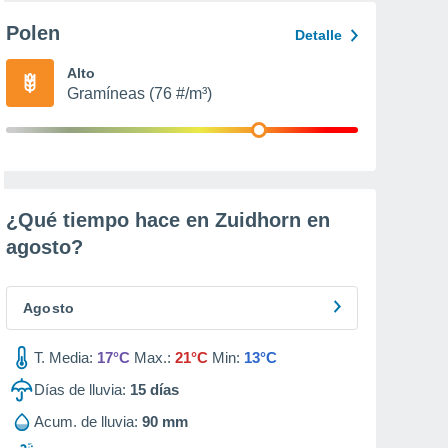
Polen
Detalle
Alto
Gramíneas (76 #/m³)
¿Qué tiempo hace en Zuidhorn en
agosto
?
Agosto
T. Media:
17°C
Max.:
21°C
Min:
13°C
Días de lluvia:
15
días
Acum. de lluvia:
90 mm