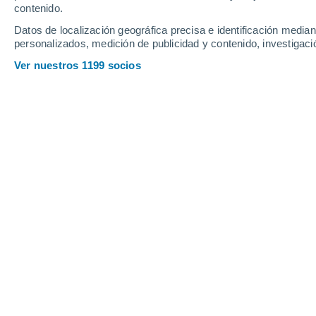
contenido.
14
-
28
km/h
22
-
43
km/h
17
11
-
19
km/h
Datos de localización geográfica precisa e identificación mediant
personalizados, medición de publicidad y contenido, investigació
Tiempo en Zuidhorn hoy
, 8 de agosto
Ver nuestros 1199 socios
Cielo despejad
13°
01:00
Sensación T.
13°
Nubes y claros
13°
02:00
Sensación T.
13°
Cielo despejad
12°
03:00
Sensación T.
12°
Nubes y claros
11°
05:00
Sensación T.
11°
Nubes y claros
13°
08:00
Sensación T.
13°