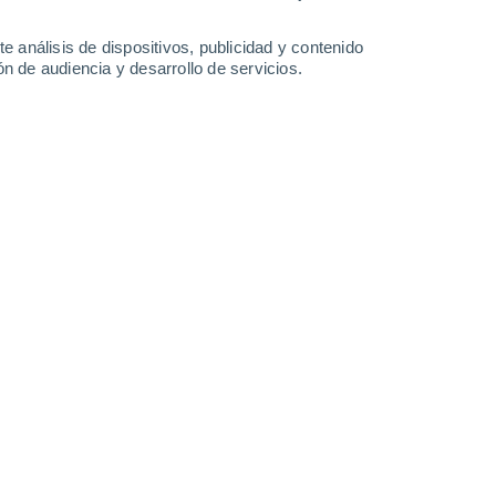
-
34
km/h
13
-
28
km/h
12
-
24
km/h
10
-
21
km/h
e análisis de dispositivos, publicidad y contenido
n de audiencia y desarrollo de servicios.
o
Sur
0 Bajo
0
-
3 km/h
FPS:
no
Sur
0 Bajo
1
-
2 km/h
FPS:
no
o
Sur
0 Bajo
2
-
3 km/h
FPS:
no
Sur
0 Bajo
4
-
6 km/h
FPS:
no
Sur
0 Bajo
6
-
13 km/h
FPS:
no