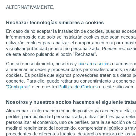
13°
ALTERNATIVAMENTE,
Rechazar tecnologías similares a cookies
Menguant
En caso de no aceptar la instalación de cookies, puedes accede
Iluminada
Sensación de 13°
informamos de que solo se instalarán cookies que sean necesari
utilizarán cookies para analizar el comportamiento ni para most
visualizar publicidad general no personalizada. Puedes rechazar
de este abono pulsando el botón "Rechazar".
Tiempo 1 - 7 días
Mapa de nubosidad
Radar de llu
Con su consentimiento, nosotros y
nuestros socios
usamos cooki
almacenar, acceder y procesar datos personales como su visita e
cookies. Es posible que algunos proveedores traten tus datos pe
oponerte. Para ello, puede retirar su consentimiento u oponerse
Mañana
Lunes
Hoy
"Configurar"
o en nuestra
Política de Cookies
en este sitio web.
9 Ago
10 Ago
8 Ago
Nosotros y nuestros socios hacemos el siguiente trata
Almacenar la información en un dispositivo y/o acceder a ella, 
40%
perfiles para publicidad personalizada, utilizar perfiles para sele
0.1 mm
personalizar el contenido, uso de perfiles para la selección de c
26°
/
13°
21°
/
15°
23°
/
10°
medir el rendimiento del contenido, comprender al público a tra
procedentes de diferentes fuentes, desarrollo y mejora de los se