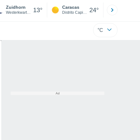
Zuidhorn
Caracas
Tucacas
13°
24°
Westerkwartier
Distrito Capital
Falcón
°C