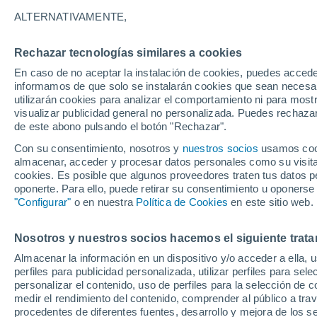
16°
ALTERNATIVAMENTE,
Rechazar tecnologías similares a cookies
Sur
En caso de no aceptar la instalación de cookies, puedes accede
Sensación de 16°
6
-
15 km/
informamos de que solo se instalarán cookies que sean necesari
utilizarán cookies para analizar el comportamiento ni para most
visualizar publicidad general no personalizada. Puedes rechazar
de este abono pulsando el botón "Rechazar".
Tiempo 1 - 7 días
Mapa de nubosidad
Radar de llu
Con su consentimiento, nosotros y
nuestros socios
usamos cooki
almacenar, acceder y procesar datos personales como su visita e
cookies. Es posible que algunos proveedores traten tus datos pe
oponerte. Para ello, puede retirar su consentimiento u oponerse
Mañana
Lunes
Hoy
"Configurar"
o en nuestra
Política de Cookies
en este sitio web.
9 Ago
10 Ago
8 Ago
Nosotros y nuestros socios hacemos el siguiente trata
Almacenar la información en un dispositivo y/o acceder a ella, 
60%
perfiles para publicidad personalizada, utilizar perfiles para sele
0.5 mm
personalizar el contenido, uso de perfiles para la selección de c
23°
/
15°
20°
/
16°
22°
/
11°
medir el rendimiento del contenido, comprender al público a tra
procedentes de diferentes fuentes, desarrollo y mejora de los se