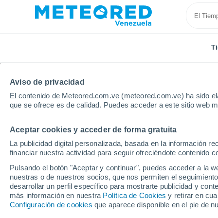
T
Aviso de privacidad
El contenido de Meteored.com.ve (meteored.com.ve) ha sido ela
que se ofrece es de calidad. Puedes acceder a este sitio web m
Aceptar cookies y acceder de forma gratuita
Inicio
Holanda
Provincia de Groninga
Uithuizen
La publicidad digital personalizada, basada en la información r
financiar nuestra actividad para seguir ofreciéndote contenido c
Tiempo en Uithuizen
Pulsando el botón "Aceptar y continuar", puedes acceder a la w
nuestras o de nuestros socios, que nos permiten el seguimiento
08:54
Sábado
desarrollar un perfil específico para mostrarte publicidad y co
más información en nuestra
Política de Cookies
y retirar en cu
Configuración de cookies
que aparece disponible en el pie de n
Soleado