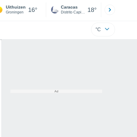
Uithuizen
Caracas
Tucacas
16°
18°
Groningen
Distrito Capital
Falcón
°C