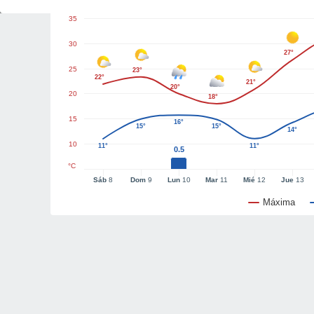
35
30
27°
25
23°
22°
21°
20°
20
18°
15
16°
15°
15°
14°
10
11°
11°
0.5
°C
Sáb
8
Dom
9
Lun
10
Mar
11
Mié
12
Jue
13
Máxima