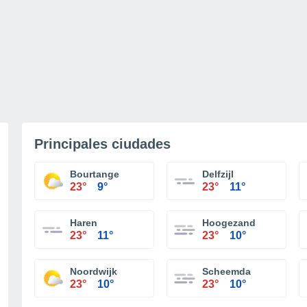
Principales ciudades
Bourtange
Delfzijl
23°
9°
23°
11°
Haren
Hoogezand
23°
11°
23°
10°
Noordwijk
Scheemda
23°
10°
23°
10°