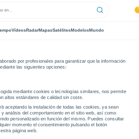
iempo
Vídeos
Radar
Mapas
Satélites
Modelos
Mundo
borado por profesionales para garantizar que la información
ediante las siguientes opciones:
ecogida mediante cookies o tecnologías similares, nos permite
on altos estándares de calidad sin coste.
eb aceptando la instalación de todas las cookies, ya sean
 y análisis del comportamiento en el sitio web, así como
...
ntenido personalizado en función del mismo. Puedes consultar
alquier momento el consentimiento pulsando el botón
Por hora
uestra página web.
Intervalos nubosos en las
próximas horas