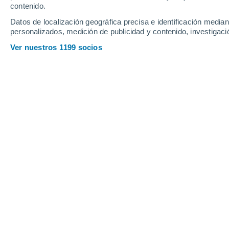
contenido.
13
-
23
km/h
24
-
45
km/h
27
15
-
24
km/h
Datos de localización geográfica precisa e identificación mediant
personalizados, medición de publicidad y contenido, investigació
Tiempo en Uithuizen hoy
, 8 de agost
Ver nuestros 1199 socios
Soleado
16°
09:00
Sensación T.
16°
Soleado
18°
10:00
Sensación T.
18°
Soleado
19°
11:00
Sensación T.
19°
Soleado
20°
12:00
Sensación T.
20°
Nubes y claros
21°
14:00
Sensación T.
21°