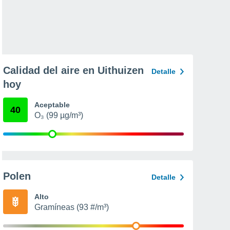
Calidad del aire en Uithuizen
Detalle
hoy
Aceptable
40
O₃ (99 µg/m³)
Polen
Detalle
Alto
Gramíneas (93 #/m³)