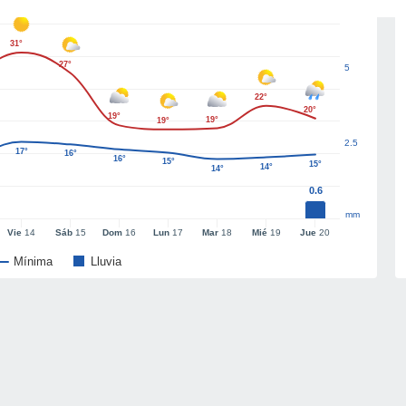
31°
27°
5
22°
20°
19°
19°
19°
2.5
17°
16°
16°
15°
15°
14°
14°
0.6
mm
Vie
14
Sáb
15
Dom
16
Lun
17
Mar
18
Mié
19
Jue
20
Mínima
Lluvia