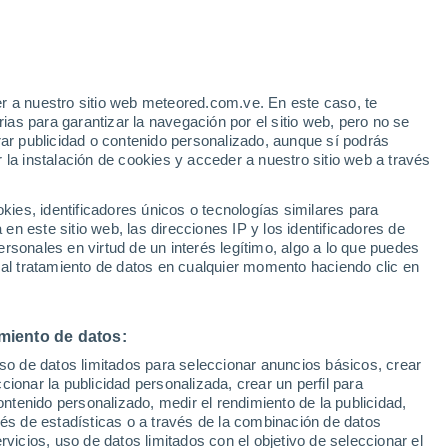
r a nuestro sitio web meteored.com.ve. En este caso, te
h
as para garantizar la navegación por el sitio web, pero no se
rar publicidad o contenido personalizado, aunque sí podrás
 la instalación de cookies y acceder a nuestro sitio web a través
via
Satélites
Modelos
es, identificadores únicos o tecnologías similares para
n este sitio web, las direcciones IP y los identificadores de
rsonales en virtud de un interés legítimo, algo a lo que puedes
 al tratamiento de datos en cualquier momento haciendo clic en
Martes
Miércoles
Jueves
Viernes
11 Ago
12 Ago
13 Ago
14 Ago
miento de datos:
uso de datos limitados para seleccionar anuncios básicos, crear
ccionar la publicidad personalizada, crear un perfil para
ontenido personalizado, medir el rendimiento de la publicidad,
18°
/
15°
21°
/
11°
27°
/
14°
31°
/
17°
vés de estadísticas o a través de la combinación de datos
rvicios, uso de datos limitados con el objetivo de seleccionar el