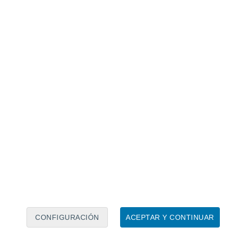
Calendario lunar
Lun
Mar
Mié
Jue
Vie
Sáb
Dom
8
9
10
11
12
13
14
15
16
17
18
19
20
21
CONFIGURACIÓN
ACEPTAR Y CONTINUAR
7.5