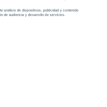
-
46
km/h
19
-
35
km/h
15
-
28
km/h
12
-
21
km/h
e análisis de dispositivos, publicidad y contenido
n de audiencia y desarrollo de servicios.
o
Sur
1 Bajo
6
-
15 km/h
FPS:
no
Sur
2 Bajo
7
-
17 km/h
FPS:
no
Sur
3 Medio
8
-
19 km/h
FPS:
6-10
Sur
5 Medio
7
-
20 km/h
FPS:
6-10
Este
5 Medio
4
-
16 km/h
FPS:
6-10