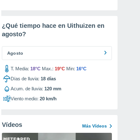
¿Qué tiempo hace en Uithuizen en
agosto
?
Agosto
T. Media:
18°C
Max.:
19°C
Min:
16°C
Días de lluvia:
18
días
Acum. de lluvia:
120 mm
Viento medio:
20 km/h
Vídeos
Más Vídeos