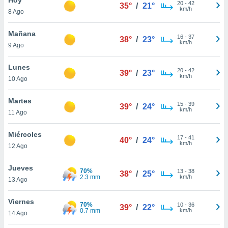
ublicidad y
20
-
42
35°
/
21°
km/h
8 Ago
do en
 mismo.
Mañana
16
-
37
38°
/
23°
sultar más
km/h
9 Ago
 en nuestra
 Cookies
y
Lunes
20
-
42
ualquier
39°
/
23°
km/h
10 Ago
ento
 botón
Martes
15
-
39
39°
/
24°
ación de
km/h
11 Ago
kies
 disponible
Miércoles
17
-
41
e nuestra
40°
/
24°
km/h
12 Ago
.
Jueves
IVAMENTE,
70%
13
-
38
38°
/
25°
2.3 mm
km/h
13 Ago
as
Viernes
70%
10
-
36
39°
/
22°
 a cookies
0.7 mm
km/h
14 Ago
 no aceptar