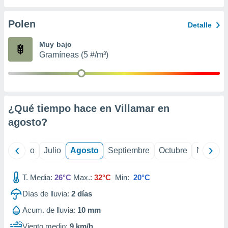
ados con el
 seleccionar
o.
Polen
Detalle
calización
Muy bajo
precisa e
Gramíneas (5 #/m³)
ión mediante
, publicidad
dos,
 publicidad
¿Qué tiempo hace en Villamar en
,
agosto
?
ón de
 desarrollo
s.
yo
Junio
Julio
Agosto
Septiembre
Octubre
Noviemb
tros 1199
ios
T. Media:
26°C
Max.:
32°C
Min:
20°C
Días de lluvia:
2
días
Acum. de lluvia:
10 mm
Viento medio:
9 km/h