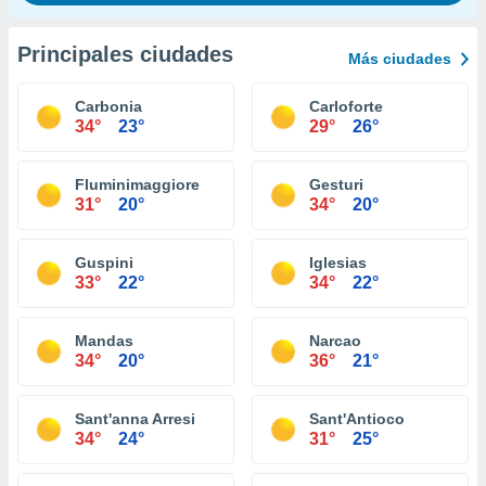
Principales ciudades
Más ciudades
Carbonia
Carloforte
34°
23°
29°
26°
Fluminimaggiore
Gesturi
31°
20°
34°
20°
Guspini
Iglesias
33°
22°
34°
22°
Mandas
Narcao
34°
20°
36°
21°
Sant'anna Arresi
Sant'Antioco
34°
24°
31°
25°