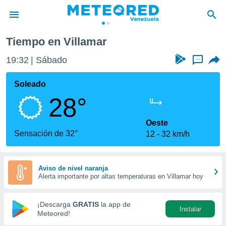
Tiempo en Villamar
privacidad
19:33
Sábado
...
o de
om.ve
com.ve) ha
Soleado
ado por
28°
es para
ue la
 que se
Oeste
e calidad.
Sensación de 32°
12
32 km/h
eder a este
ediante las
opciones:
Aviso de nivel naranja
Alerta importante por altas temperaturas en Villamar hoy
ookies y
e forma
¡Descarga
GRATIS
la app de
Instalar
d digital
Meteored!
ada, basada