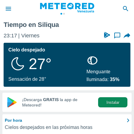
Tiempo en Siliqua
privacidad
23:17
Viernes
...
o de
om.ve
com.ve) ha
Cielo despejado
ado por
27°
es para
ue la
 que se
Menguante
e calidad.
Sensación de 28°
Iluminada:
35%
eder a este
ediante las
opciones:
¡Descarga
GRATIS
la app de
Instalar
ookies y
Meteored!
e forma
Por hora
d digital
Cielos despejados en las próximas horas
ada, basada