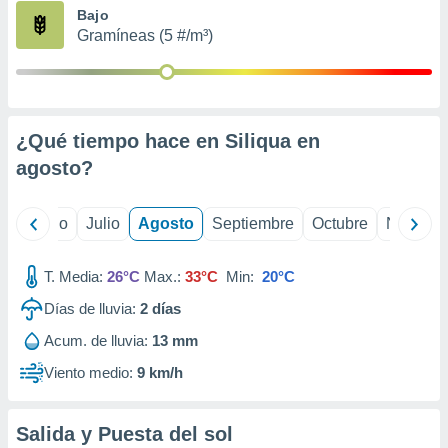
ados con el
Bajo
 seleccionar
Gramíneas (5 #/m³)
o.
calización
precisa e
ión mediante
¿Qué tiempo hace en Siliqua en
, publicidad
agosto
?
dos,
 publicidad
,
yo
Junio
Julio
Agosto
Septiembre
Octubre
Noviemb
ón de
 desarrollo
T. Media:
26°C
Max.:
33°C
Min:
20°C
s.
Días de lluvia:
2
días
tros 1199
ios
Acum. de lluvia:
13 mm
Viento medio:
9 km/h
Salida y Puesta del sol