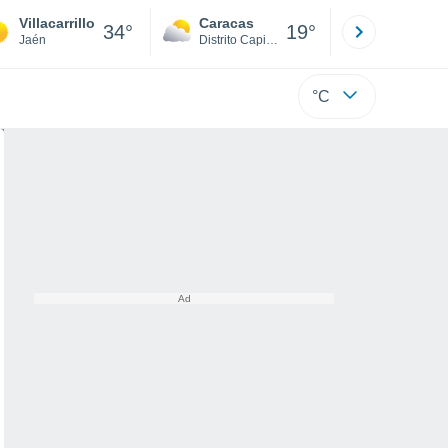
Villacarrillo
Caracas
Tucacas
34°
19°
Jaén
Distrito Capital
Falcón
°C