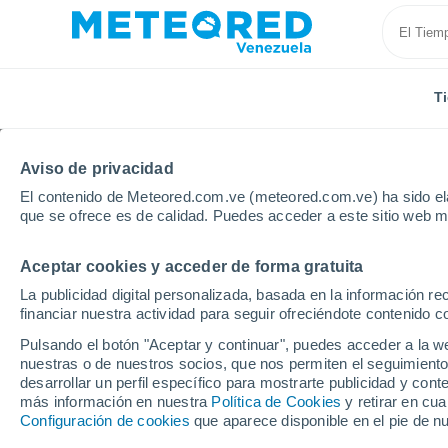
T
Aviso de privacidad
El contenido de Meteored.com.ve (meteored.com.ve) ha sido ela
que se ofrece es de calidad. Puedes acceder a este sitio web m
Aceptar cookies y acceder de forma gratuita
Inicio
España
Andalucía
Provincia de Jaén
La publicidad digital personalizada, basada en la información r
financiar nuestra actividad para seguir ofreciéndote contenido c
Tiempo en Villacarrillo
Pulsando el botón "Aceptar y continuar", puedes acceder a la w
nuestras o de nuestros socios, que nos permiten el seguimiento
12:30
Sábado
desarrollar un perfil específico para mostrarte publicidad y co
más información en nuestra
Política de Cookies
y retirar en cu
Configuración de cookies
que aparece disponible en el pie de n
Soleado