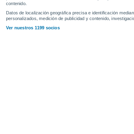
contenido.
16
-
32
km/h
16
-
34
km/h
15
18
-
37
km/h
Datos de localización geográfica precisa e identificación mediant
personalizados, medición de publicidad y contenido, investigació
Tiempo en Villacarrillo hoy
, 8 de ago
Ver nuestros 1199 socios
Soleado
34°
13:00
Sensación T.
32°
Nubes y claros
35°
14:00
Sensación T.
33°
Nubes y claros
36°
15:00
Sensación T.
34°
Nubes y claros
37°
16:00
Sensación T.
34°
Nubes y claros
37°
17:00
Sensación T.
35°