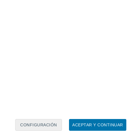
Calendario lunar
Lun
Mar
Mié
Jue
Vie
Sáb
Dom
8
9
10
11
12
13
14
15
16
17
18
19
20
21
CONFIGURACIÓN
ACEPTAR Y CONTINUAR
7.5