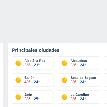
Principales ciudades
Alcalá la Real
Alcaudete
35°
23°
38°
24°
Bailén
Beas de Segura
40°
24°
39°
24°
Jaén
La Carolina
38°
25°
38°
24°