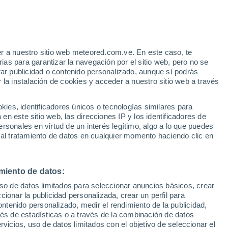
Aviso de nivel amarillo
Alerta moderada por altas
temperaturas en Villacarrillo hoy
 Alto!
r a nuestro sitio web meteored.com.ve. En este caso, te
as para garantizar la navegación por el sitio web, pero no se
rar publicidad o contenido personalizado, aunque sí podrás
 la instalación de cookies y acceder a nuestro sitio web a través
via
Satélites
Modelos
es, identificadores únicos o tecnologías similares para
n este sitio web, las direcciones IP y los identificadores de
rsonales en virtud de un interés legítimo, algo a lo que puedes
 al tratamiento de datos en cualquier momento haciendo clic en
Martes
Miércoles
Jueves
Viernes
11 Ago
12 Ago
13 Ago
14 Ago
miento de datos:
uso de datos limitados para seleccionar anuncios básicos, crear
ccionar la publicidad personalizada, crear un perfil para
ontenido personalizado, medir el rendimiento de la publicidad,
37°
/
21°
39°
/
22°
39°
/
22°
36°
/
23°
vés de estadísticas o a través de la combinación de datos
rvicios, uso de datos limitados con el objetivo de seleccionar el