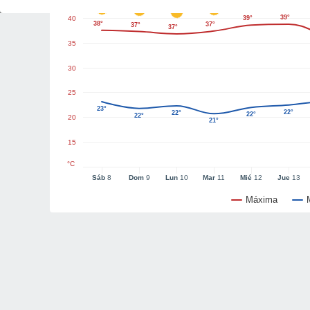
39°
40
39°
38°
37°
37°
37°
35
30
25
23°
22°
22°
22°
22°
20
21°
15
°C
Sáb
8
Dom
9
Lun
10
Mar
11
Mié
12
Jue
13
Máxima