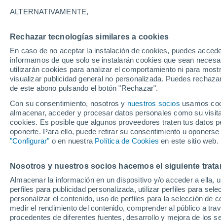
34°
ALTERNATIVAMENTE,
Rechazar tecnologías similares a cookies
UV
8 ¡Muy
En caso de no aceptar la instalación de cookies, puedes accede
Sensación de 32°
FPS
25-50
informamos de que solo se instalarán cookies que sean necesari
utilizarán cookies para analizar el comportamiento ni para most
visualizar publicidad general no personalizada. Puedes rechazar
de este abono pulsando el botón "Rechazar".
Tiempo 1 - 7 días
Mapa de nubosidad
Radar de llu
Con su consentimiento, nosotros y
nuestros socios
usamos cooki
almacenar, acceder y procesar datos personales como su visita e
cookies. Es posible que algunos proveedores traten tus datos pe
oponerte. Para ello, puede retirar su consentimiento u oponerse
Mañana
Lunes
Hoy
"Configurar"
o en nuestra
Política de Cookies
en este sitio web.
9 Ago
10 Ago
8 Ago
Nosotros y nuestros socios hacemos el siguiente trata
Almacenar la información en un dispositivo y/o acceder a ella, 
perfiles para publicidad personalizada, utilizar perfiles para sele
personalizar el contenido, uso de perfiles para la selección de c
37°
/
22°
37°
/
22°
38°
/
23°
medir el rendimiento del contenido, comprender al público a tra
procedentes de diferentes fuentes, desarrollo y mejora de los se