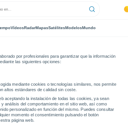
iempo
Vídeos
Radar
Mapas
Satélites
Modelos
Mundo
borado por profesionales para garantizar que la información
ediante las siguientes opciones:
Villacarrillo
ecogida mediante cookies o tecnologías similares, nos permite
on altos estándares de calidad sin coste.
eb aceptando la instalación de todas las cookies, ya sean
 y análisis del comportamiento en el sitio web, así como
...
ntenido personalizado en función del mismo. Puedes consultar
alquier momento el consentimiento pulsando el botón
Por hora
uestra página web.
Intervalos nubosos en las
próximas horas