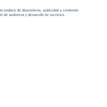
-
30
km/h
15
-
34
km/h
20
-
41
km/h
11
-
41
km/h
e análisis de dispositivos, publicidad y contenido
n de audiencia y desarrollo de servicios.
sto
Oeste
8 ¡Muy Alto!
5
-
18 km/h
FPS:
25-50
Suroeste
9 ¡Muy Alto!
6
-
21 km/h
FPS:
25-50
Suroeste
8 ¡Muy Alto!
9
-
25 km/h
FPS:
25-50
Suroeste
7 Alto
11
-
27 km/h
FPS:
15-25
Suroeste
5 Medio
14
-
30 km/h
FPS:
6-10