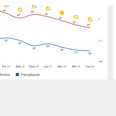
36°
36°
35°
34°
33°
5
30°
29°
23°
2.5
22°
20°
19°
18°
17°
16°
mm
Vie
14
Sáb
15
Dom
16
Lun
17
Mar
18
Mié
19
Jue
20
Mínima
Precipitación