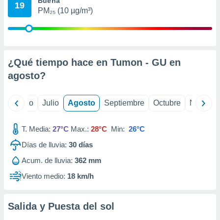
Buena
ados con el
19
 seleccionar
PM₂₅ (10 µg/m³)
o.
calización
precisa e
ión mediante
¿Qué tiempo hace en Tumon - GU en
, publicidad
agosto
?
dos,
 publicidad
yo
Junio
Julio
Agosto
Septiembre
Octubre
Noviemb
,
ón de
 desarrollo
T. Media:
27°C
Max.:
28°C
Min:
26°C
s.
Días de lluvia:
30
días
tros 1199
Acum. de lluvia:
362 mm
ios
Viento medio:
18 km/h
Salida y Puesta del sol