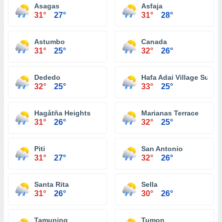
Asagas
Asfaja
31°
27°
31°
28°
Astumbo
Canada
31°
25°
32°
26°
Dededo
Hafa Adai Village Subdi
32°
25°
33°
25°
Hagåtña Heights
Marianas Terrace
31°
26°
32°
25°
Piti
San Antonio
31°
27°
32°
26°
Santa Rita
Sella
31°
26°
30°
26°
Tamuning
Tumon