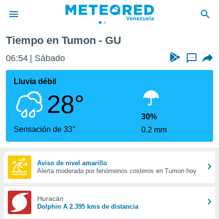
Tiempo en Tumon - GU
privacidad
06:54
Sábado
...
o de
om.ve
com.ve) ha
Lluvia débil
ado por
28°
es para
ue la
 que se
30%
e calidad.
Sensación de 33°
0.2 mm
eder a este
ediante las
opciones:
Aviso de nivel amarillo
Alerta moderada por fenómenos costeros en Tumon hoy
ookies y
e forma
Huracán
d digital
Dolphin A 2.395 kms de distancia
ada, basada