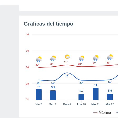
Tiempo para el amanecer
5h 37m
Gráficas del tiempo
40
35
31°
31°
30°
30°
30°
30°
30
28°
26°
26°
26°
25
26°
11
10
9.1
5.9
5.7
°C
Vie
7
Sáb
8
Dom
9
Lun
10
Mar
11
Mié
12
Máxima