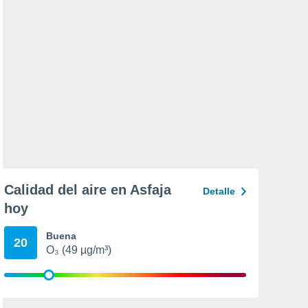
Calidad del aire en Asfaja
Detalle
hoy
Buena
20
O₃ (49 µg/m³)