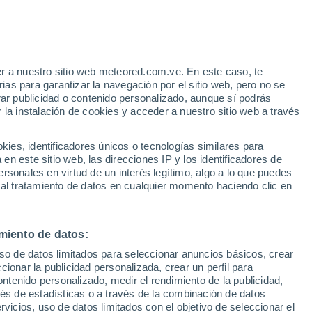
Aviso de nivel amarillo
Alerta moderada por fenómenos
costeros en Asfaja hoy
e
r a nuestro sitio web meteored.com.ve. En este caso, te
:
39%
Huracán
as para garantizar la navegación por el sitio web, pero no se
Dolphin A 2.038 kms de distancia
rar publicidad o contenido personalizado, aunque sí podrás
 la instalación de cookies y acceder a nuestro sitio web a través
atélites
Modelos
es, identificadores únicos o tecnologías similares para
n este sitio web, las direcciones IP y los identificadores de
rsonales en virtud de un interés legítimo, algo a lo que puedes
 al tratamiento de datos en cualquier momento haciendo clic en
Lunes
Martes
Miércoles
Jueves
10 Ago
11 Ago
12 Ago
13 Ago
miento de datos:
uso de datos limitados para seleccionar anuncios básicos, crear
90%
90%
80%
80%
ccionar la publicidad personalizada, crear un perfil para
5.7 mm
11 mm
5.9 mm
2.1 mm
ontenido personalizado, medir el rendimiento de la publicidad,
30°
/
26°
30°
/
26°
31°
/
26°
31°
/
28°
vés de estadísticas o a través de la combinación de datos
rvicios, uso de datos limitados con el objetivo de seleccionar el