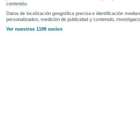
contenido.
35
-
52
km/h
34
-
50
km/h
33
34
-
50
km/h
Datos de localización geográfica precisa e identificación mediant
personalizados, medición de publicidad y contenido, investigació
Tiempo en Asfaja - GU hoy
, 7 de ago
Ver nuestros 1199 socios
Parcialmente nu
28°
01:00
Sensación T.
32°
Parcialmente nu
28°
02:00
Sensación T.
32°
Lluvia débil
40%
27°
03:00
0.3 mm
Sensación T.
31°
Lluvia débil
50%
28°
05:00
2.1 mm
Sensación T.
32°
Lluvia débil
60%
29°
08:00
0.4 mm
Sensación T.
34°