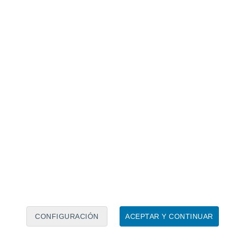
Calendario lunar
Lun
Mar
Mié
Jue
Vie
Sáb
Dom
7
8
9
10
11
12
13
14
15
16
17
18
19
20
CONFIGURACIÓN
ACEPTAR Y CONTINUAR