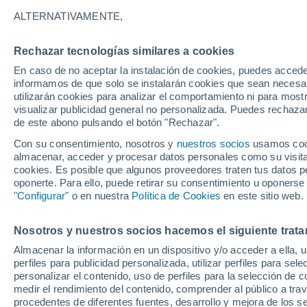
28°
ALTERNATIVAMENTE,
Rechazar tecnologías similares a cookies
Menguant
En caso de no aceptar la instalación de cookies, puedes accede
Iluminada
Sensación de 32°
informamos de que solo se instalarán cookies que sean necesari
utilizarán cookies para analizar el comportamiento ni para most
visualizar publicidad general no personalizada. Puedes rechazar
de este abono pulsando el botón "Rechazar".
Tiempo 1 - 7 días
Mapa de lluvia
Radar de lluvia
S
Con su consentimiento, nosotros y
nuestros socios
usamos cooki
almacenar, acceder y procesar datos personales como su visita e
cookies. Es posible que algunos proveedores traten tus datos pe
oponerte. Para ello, puede retirar su consentimiento u oponerse
Mañana
Domingo
Hoy
"Configurar"
o en nuestra
Política de Cookies
en este sitio web.
8 Ago
9 Ago
7 Ago
Nosotros y nuestros socios hacemos el siguiente trata
Almacenar la información en un dispositivo y/o acceder a ella, 
80%
90%
perfiles para publicidad personalizada, utilizar perfiles para sele
9.1 mm
10 mm
personalizar el contenido, uso de perfiles para la selección de c
30°
/
26°
31°
/
28°
30°
/
26°
medir el rendimiento del contenido, comprender al público a tra
procedentes de diferentes fuentes, desarrollo y mejora de los se