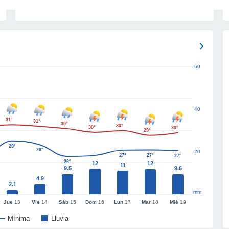
60
40
31°
31°
30°
30°
30°
30°
29°
28°
28°
20
27°
27°
27°
26°
12
12
11
9.5
9.6
4.9
2.1
mm
Jue
13
Vie
14
Sáb
15
Dom
16
Lun
17
Mar
18
Mié
19
Mínima
Lluvia