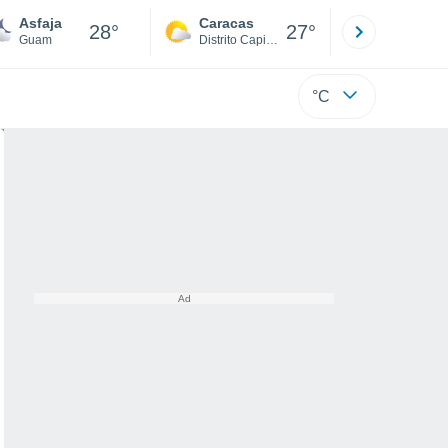
Asfaja
Caracas
Tucacas
28°
27°
Guam
Distrito Capital
Falcón
°C