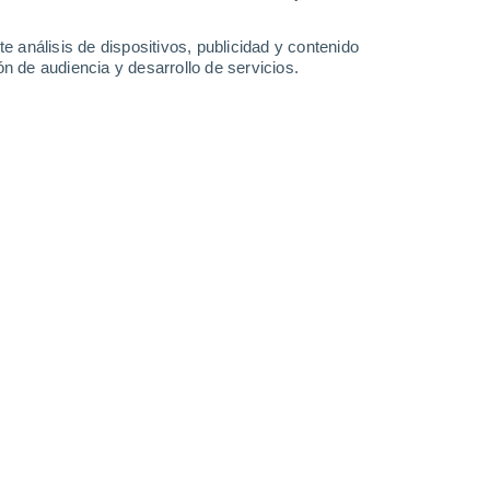
-
51
km/h
35
-
53
km/h
34
-
53
km/h
36
-
55
km/h
e análisis de dispositivos, publicidad y contenido
n de audiencia y desarrollo de servicios.
sto
boso
Suroeste
0 Bajo
26
-
36 km/h
FPS:
no
boso
Suroeste
0 Bajo
26
-
38 km/h
FPS:
no
Oeste
0 Bajo
28
-
40 km/h
FPS:
no
Oeste
0 Bajo
29
-
41 km/h
FPS:
no
Suroeste
1 Bajo
31
-
44 km/h
FPS:
no