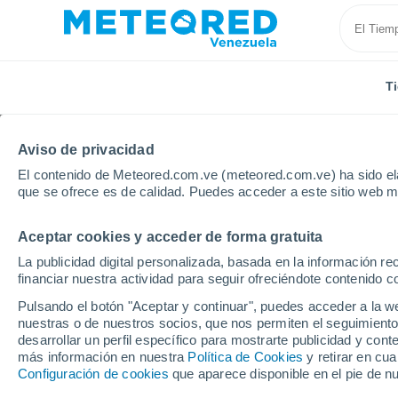
T
Aviso de privacidad
El contenido de Meteored.com.ve (meteored.com.ve) ha sido ela
que se ofrece es de calidad. Puedes acceder a este sitio web m
Aceptar cookies y acceder de forma gratuita
Inicio
Estados Unidos
Guam
Asfaja
La publicidad digital personalizada, basada en la información r
financiar nuestra actividad para seguir ofreciéndote contenido c
Tiempo en Asfaja - GU
Pulsando el botón "Aceptar y continuar", puedes acceder a la w
nuestras o de nuestros socios, que nos permiten el seguimiento
00:07
Viernes
desarrollar un perfil específico para mostrarte publicidad y co
más información en nuestra
Política de Cookies
y retirar en cu
Configuración de cookies
que aparece disponible en el pie de n
Parcialmente nuboso