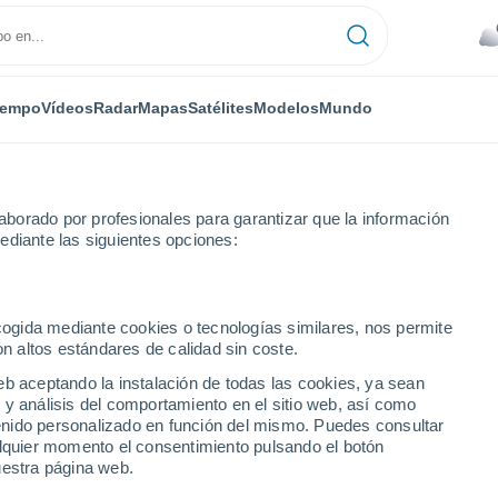
iempo
Vídeos
Radar
Mapas
Satélites
Modelos
Mundo
borado por profesionales para garantizar que la información
ediante las siguientes opciones:
ecogida mediante cookies o tecnologías similares, nos permite
on altos estándares de calidad sin coste.
eb aceptando la instalación de todas las cookies, ya sean
 y análisis del comportamiento en el sitio web, así como
...
ntenido personalizado en función del mismo. Puedes consultar
alquier momento el consentimiento pulsando el botón
Por hora
uestra página web.
Lluvias débiles en las próximas
horas