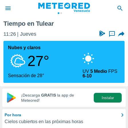
Tiempo en Tulear
privacidad
11:26
Jueves
...
o de
om.ve
com.ve) ha
Nubes y claros
ado por
27°
es para
ue la
 que se
UV
5 Medio
FPS
e calidad.
Sensación de 28°
6-10
eder a este
ediante las
opciones:
¡Descarga
GRATIS
la app de
Instalar
ookies y
Meteored!
e forma
Por hora
d digital
Cielos cubiertos en las próximas horas
ada, basada