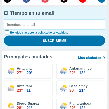
El Tiempo en tu email
He leído y acepto la política de privacidad.
Principales ciudades
Más ciudades
Antalaha
Antananarivo
27°
20°
22°
13°
Antsirabe
Besalampy
23°
11°
30°
21°
Diego-Suarez
Fianarantsoa
28°
21°
22°
12°