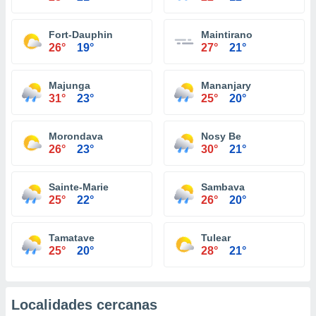
Fort-Dauphin
Maintirano
26°
19°
27°
21°
Majunga
Mananjary
31°
23°
25°
20°
Morondava
Nosy Be
26°
23°
30°
21°
Sainte-Marie
Sambava
25°
22°
26°
20°
Tamatave
Tulear
25°
20°
28°
21°
Localidades cercanas