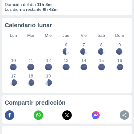
Duración del día
11h 8m
Luz diurna restante
6h 42m
Calendario lunar
Lun
Mar
Mié
Jue
Vie
Sáb
Dom
6
7
8
9
10
11
12
13
14
15
16
17
18
19
Compartir predicción