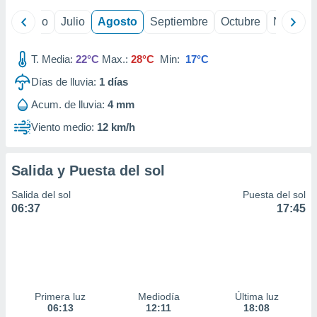
ados con el
 seleccionar
yo
Junio
Julio
Agosto
Septiembre
Octubre
Noviemb
o.
calización
T. Media:
22°C
Max.:
28°C
Min:
17°C
precisa e
ión mediante
Días de lluvia:
1
días
, publicidad
Acum. de lluvia:
4 mm
Viento medio:
12 km/h
dos,
 publicidad
,
Salida y Puesta del sol
ón de
 desarrollo
Salida del sol
Puesta del sol
s.
06:37
17:45
tros 1199
ios
Primera luz
Mediodía
Última luz
06:13
12:11
18:08