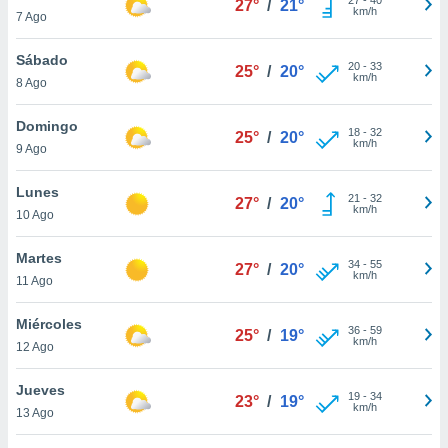
27°
/
21°
ublicidad y
km/h
7 Ago
do en
Sábado
 mismo.
20
-
33
25°
/
20°
km/h
sultar más
8 Ago
 en nuestra
 Cookies
y
Domingo
18
-
32
25°
/
20°
ualquier
km/h
9 Ago
ento
Lunes
 botón
21
-
32
27°
/
20°
km/h
10 Ago
ación de
kies
 disponible
Martes
34
-
55
27°
/
20°
e nuestra
km/h
11 Ago
.
Miércoles
IVAMENTE,
36
-
59
25°
/
19°
km/h
12 Ago
as
Jueves
19
-
34
23°
/
19°
 a cookies
km/h
13 Ago
 no aceptar