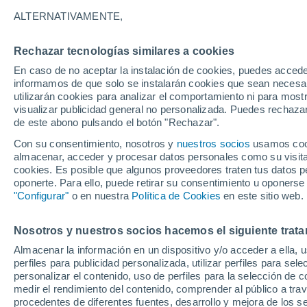
23°
ALTERNATIVAMENTE,
Rechazar tecnologías similares a cookies
Menguant
En caso de no aceptar la instalación de cookies, puedes accede
Iluminada
Sensación de 24°
informamos de que solo se instalarán cookies que sean necesari
utilizarán cookies para analizar el comportamiento ni para most
visualizar publicidad general no personalizada. Puedes rechazar
de este abono pulsando el botón "Rechazar".
Tiempo 1 - 7 días
Mapa de lluvia
Radar de lluvia
S
Con su consentimiento, nosotros y
nuestros socios
usamos cooki
almacenar, acceder y procesar datos personales como su visita e
cookies. Es posible que algunos proveedores traten tus datos pe
oponerte. Para ello, puede retirar su consentimiento u oponerse
Mañana
Domingo
Hoy
"Configurar"
o en nuestra
Política de Cookies
en este sitio web.
8 Ago
9 Ago
7 Ago
Nosotros y nuestros socios hacemos el siguiente trata
Almacenar la información en un dispositivo y/o acceder a ella, 
90%
80%
80%
perfiles para publicidad personalizada, utilizar perfiles para sele
7.8 mm
3.2 mm
2.1 mm
personalizar el contenido, uso de perfiles para la selección de c
24°
/
20°
25°
/
19°
25°
/
19°
medir el rendimiento del contenido, comprender al público a tra
procedentes de diferentes fuentes, desarrollo y mejora de los se