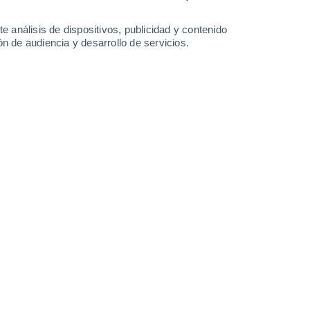
-
24
km/h
14
-
30
km/h
10
-
22
km/h
21
-
36
km/h
e análisis de dispositivos, publicidad y contenido
n de audiencia y desarrollo de servicios.
o
Sur
0 Bajo
°
13
-
22 km/h
FPS:
no
s
Sur
0 Bajo
°
11
-
20 km/h
FPS:
no
s
Sur
0 Bajo
°
9
-
17 km/h
FPS:
no
s
Sur
0 Bajo
°
9
-
16 km/h
FPS:
no
Sur
0 Bajo
°
8
-
16 km/h
FPS:
no