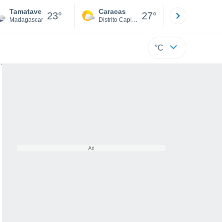
Tamatave
Caracas
Tucacas
23°
27°
Madagascar
Distrito Capital
Falcón
°C