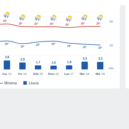
26°
20
25°
25°
25°
25°
25°
25°
20°
20°
20°
10
19°
19°
19°
18°
3.8
3.3
3.2
2.9
1.8
1.7
1.6
mm
Jue
13
Vie
14
Sáb
15
Dom
16
Lun
17
Mar
18
Mié
19
Mínima
Lluvia