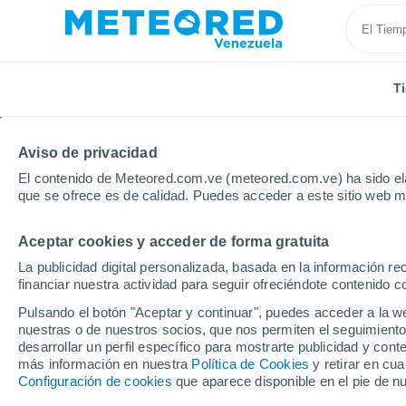
T
Aviso de privacidad
El contenido de Meteored.com.ve (meteored.com.ve) ha sido ela
que se ofrece es de calidad. Puedes acceder a este sitio web m
Aceptar cookies y acceder de forma gratuita
Inicio
Madagascar
Tamatave
La publicidad digital personalizada, basada en la información r
financiar nuestra actividad para seguir ofreciéndote contenido c
Tiempo en Tamatave
Pulsando el botón "Aceptar y continuar", puedes acceder a la w
nuestras o de nuestros socios, que nos permiten el seguimiento
18:13
Viernes
desarrollar un perfil específico para mostrarte publicidad y co
más información en nuestra
Política de Cookies
y retirar en cu
Configuración de cookies
que aparece disponible en el pie de n
Nubes y claros