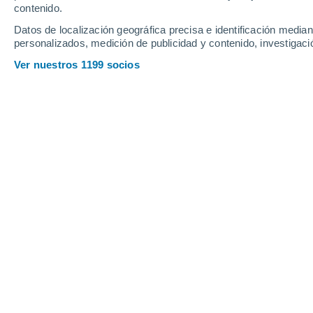
contenido.
14
-
26
km/h
15
-
25
km/h
14
13
-
23
km/h
Datos de localización geográfica precisa e identificación mediant
personalizados, medición de publicidad y contenido, investigació
Tiempo en Tamatave hoy
, 7 de agost
Ver nuestros 1199 socios
Soleado
24°
17:00
Sensación T.
24
Nubes y claro
23°
18:00
Sensación T.
24
Nubes y claro
23°
19:00
Sensación T.
23
Nubes y claro
22°
20:00
Sensación T.
22
Lluvia débil
30%
22°
21:00
0.1 mm
Sensación T.
22