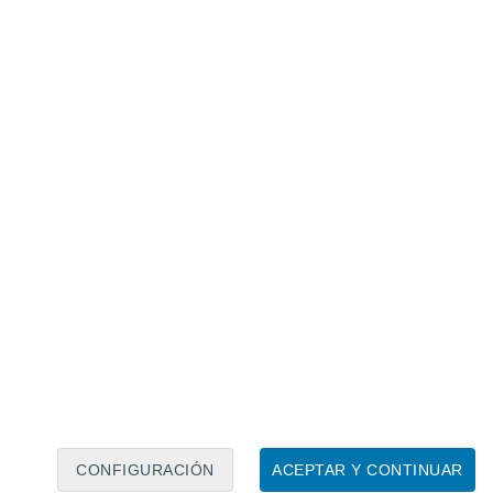
Calendario lunar
Lun
Mar
Mié
Jue
Vie
Sáb
Dom
7
8
9
10
11
12
13
14
15
16
17
18
19
20
CONFIGURACIÓN
ACEPTAR Y CONTINUAR
30