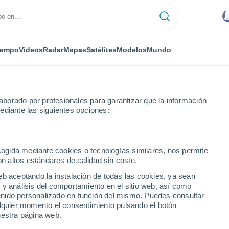
iempo
Vídeos
Radar
Mapas
Satélites
Modelos
Mundo
borado por profesionales para garantizar que la información
ediante las siguientes opciones:
ecogida mediante cookies o tecnologías similares, nos permite
on altos estándares de calidad sin coste.
eb aceptando la instalación de todas las cookies, ya sean
 y análisis del comportamiento en el sitio web, así como
...
ntenido personalizado en función del mismo. Puedes consultar
alquier momento el consentimiento pulsando el botón
Por hora
uestra página web.
Lluvias débiles en las próximas
horas