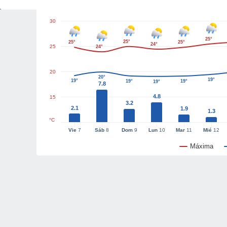
30
25°
25°
25°
25°
24°
25
24°
20
20°
19°
19°
19°
19°
19°
7.8
4.8
15
3.2
2.1
1.9
1.3
°C
Vie
7
Sáb
8
Dom
9
Lun
10
Mar
11
Mié
12
Máxima