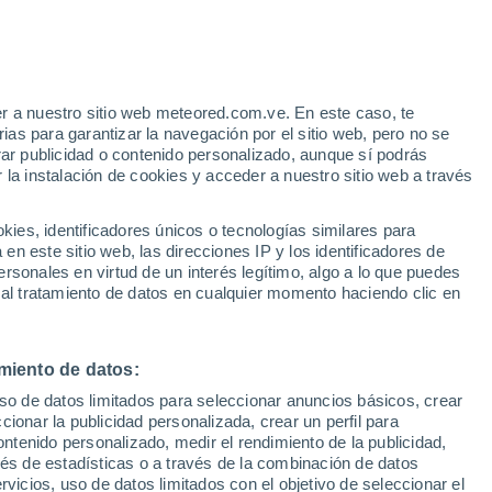
e
r a nuestro sitio web meteored.com.ve. En este caso, te
:
36%
as para garantizar la navegación por el sitio web, pero no se
rar publicidad o contenido personalizado, aunque sí podrás
 la instalación de cookies y acceder a nuestro sitio web a través
atélites
Modelos
es, identificadores únicos o tecnologías similares para
n este sitio web, las direcciones IP y los identificadores de
rsonales en virtud de un interés legítimo, algo a lo que puedes
 al tratamiento de datos en cualquier momento haciendo clic en
Lunes
Martes
Miércoles
Jueves
10 Ago
11 Ago
12 Ago
13 Ago
miento de datos:
uso de datos limitados para seleccionar anuncios básicos, crear
90%
90%
80%
80%
ccionar la publicidad personalizada, crear un perfil para
4.8 mm
1.9 mm
1.3 mm
3.8 mm
ontenido personalizado, medir el rendimiento de la publicidad,
24°
/
19°
25°
/
19°
25°
/
19°
26°
/
20°
vés de estadísticas o a través de la combinación de datos
rvicios, uso de datos limitados con el objetivo de seleccionar el