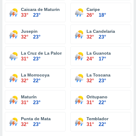
Caicara de Maturin
Caripe
33°
23°
26°
18°
Jusepin
La Candelaria
32°
23°
32°
23°
La Cruz de La Paloma
La Guanota
31°
23°
24°
17°
La Morrocoya
La Toscana
32°
22°
32°
23°
Maturín
Oritupano
31°
23°
31°
22°
Punta de Mata
Temblador
32°
23°
31°
22°