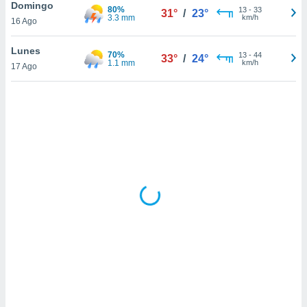
Domingo
80%
13
-
33
31°
/
23°
3.3 mm
km/h
16 Ago
Lunes
70%
13
-
44
33°
/
24°
1.1 mm
km/h
17 Ago