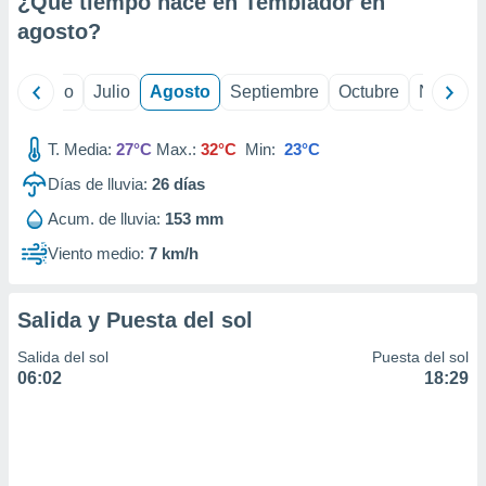
¿Qué tiempo hace en Temblador en
agosto
?
yo
Junio
Julio
Agosto
Septiembre
Octubre
Noviemb
T. Media:
27°C
Max.:
32°C
Min:
23°C
Días de lluvia:
26
días
Acum. de lluvia:
153 mm
Viento medio:
7 km/h
Salida y Puesta del sol
Salida del sol
Puesta del sol
06:02
18:29