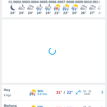
01:00
02:00
03:00
04:00
05:00
06:00
07:00
08:00
09:00
10:00
11:00
24°
24°
24°
24°
24°
23°
23°
24°
26°
27°
29°
Hoy
90%
15
-
31
31°
/
22°
9.8 mm
km/h
8 Ago
Mañana
50%
18
-
31