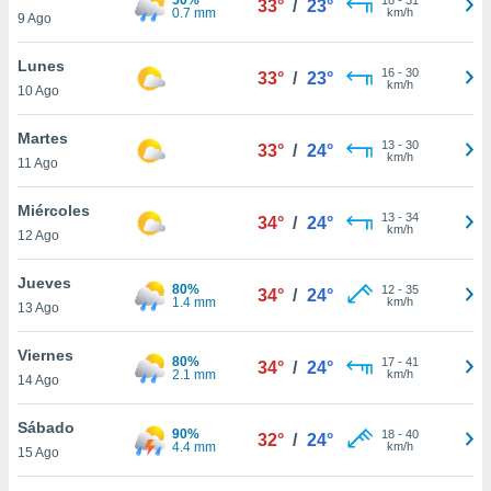
33°
/
23°
0.7 mm
km/h
9 Ago
Lunes
16
-
30
33°
/
23°
km/h
10 Ago
Martes
13
-
30
33°
/
24°
km/h
11 Ago
Miércoles
13
-
34
34°
/
24°
km/h
12 Ago
Jueves
80%
12
-
35
34°
/
24°
1.4 mm
km/h
13 Ago
Viernes
80%
17
-
41
34°
/
24°
2.1 mm
km/h
14 Ago
Sábado
90%
18
-
40
32°
/
24°
4.4 mm
km/h
15 Ago