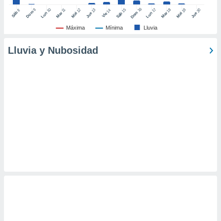
16
10
17
9
15
18
11
12
13
19
20
14
8
Dom
Sáb
Dom
Lun
Mar
Lun
Sáb
Mar
Mié
Jue
Mié
Jue
Vie
Máxima
Mínima
Lluvia
Lluvia y Nubosidad