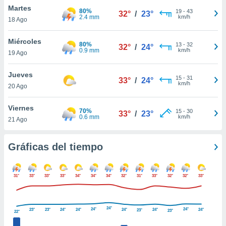
Martes
80%
19
-
43
32°
/
23°
2.4 mm
km/h
18 Ago
Miércoles
80%
13
-
32
32°
/
24°
0.9 mm
km/h
19 Ago
Jueves
15
-
31
33°
/
24°
km/h
20 Ago
Viernes
70%
15
-
30
33°
/
23°
0.6 mm
km/h
21 Ago
Gráficas del tiempo
31°
33°
33°
33°
34°
34°
34°
32°
31°
33°
32°
32°
33°
24°
24°
24°
23°
23°
24°
24°
24°
24°
24°
23°
23°
22°