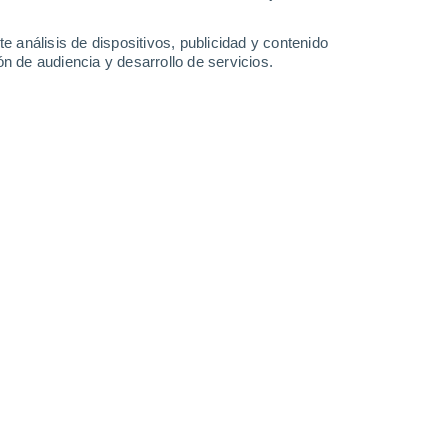
-
30
km/h
15
-
33
km/h
16
-
32
km/h
16
-
43
km/h
e análisis de dispositivos, publicidad y contenido
n de audiencia y desarrollo de servicios.
 de agosto
Este
10 ¡Muy Alto!
14
-
35 km/h
FPS:
25-50
Este
10 ¡Muy Alto!
15
-
33 km/h
FPS:
25-50
Este
8 ¡Muy Alto!
16
-
36 km/h
FPS:
25-50
Este
5 Medio
14
-
35 km/h
FPS:
6-10
Este
2 Bajo
15
-
34 km/h
FPS:
no