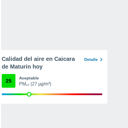
Calidad del aire en Caicara
Detalle
de Maturin hoy
Aceptable
25
PM₁₀ (27 µg/m³)