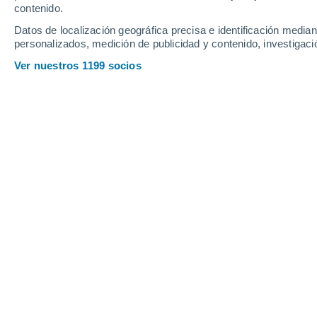
contenido.
15
-
32
km/h
16
-
31
km/h
16
16
-
36
km/h
Datos de localización geográfica precisa e identificación mediant
personalizados, medición de publicidad y contenido, investigació
Tiempo en Caicara de Maturin hoy
, 8
Ver nuestros 1199 socios
Tormenta
30%
31°
12:00
0.6 mm
Sensación T.
35°
Tormenta
30%
31°
13:00
0.7 mm
Sensación T.
35°
Lluvia débil
40%
32°
14:00
0.1 mm
Sensación T.
36°
Tormenta
60%
30°
15:00
1.8 mm
Sensación T.
35°
Tormenta
70%
28°
16:00
1.1 mm
Sensación T.
32°