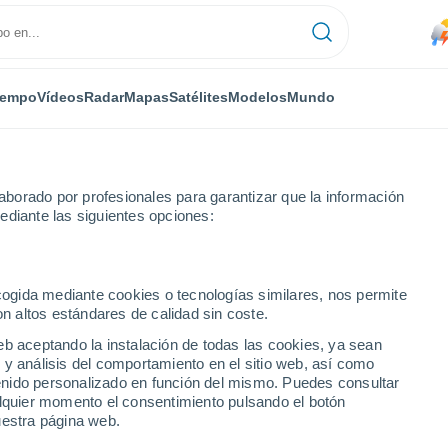
iempo
Vídeos
Radar
Mapas
Satélites
Modelos
Mundo
borado por profesionales para garantizar que la información
ediante las siguientes opciones:
ecogida mediante cookies o tecnologías similares, nos permite
on altos estándares de calidad sin coste.
Maturin
eb aceptando la instalación de todas las cookies, ya sean
 y análisis del comportamiento en el sitio web, así como
...
ntenido personalizado en función del mismo. Puedes consultar
alquier momento el consentimiento pulsando el botón
Por hora
uestra página web.
Calor Húmedo Sofocante en las
próximas horas