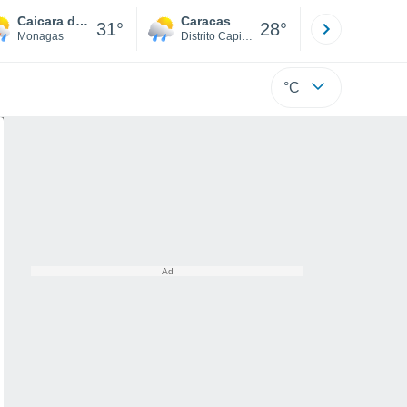
Caicara de Maturin
Caracas
Tucacas
31°
28°
Monagas
Distrito Capital
Falcón
°C