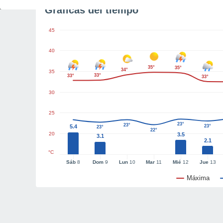
Gráficas del tiempo
45
40
35°
35°
34°
35
33°
33°
33°
30
25
23°
23°
5.4
23°
23°
22°
20
3.5
3.1
2.1
°C
Sáb
8
Dom
9
Lun
10
Mar
11
Mié
12
Jue
13
Máxima