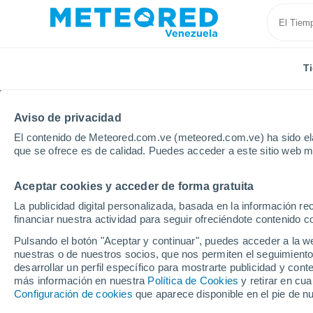
T
Aviso de privacidad
El contenido de Meteored.com.ve (meteored.com.ve) ha sido ela
que se ofrece es de calidad. Puedes acceder a este sitio web m
Aceptar cookies y acceder de forma gratuita
Inicio
Estado de Monagas
Caicara de Maturin
La publicidad digital personalizada, basada en la información r
financiar nuestra actividad para seguir ofreciéndote contenido c
Tiempo en Caicara de 
Pulsando el botón "Aceptar y continuar", puedes acceder a la w
nuestras o de nuestros socios, que nos permiten el seguimiento
12:30
Sábado
desarrollar un perfil específico para mostrarte publicidad y co
más información en nuestra
Política de Cookies
y retirar en cu
Configuración de cookies
que aparece disponible en el pie de n
Tormenta