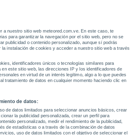
r a nuestro sitio web meteored.com.ve. En este caso, te
as para garantizar la navegación por el sitio web, pero no se
rar publicidad o contenido personalizado, aunque sí podrás
 la instalación de cookies y acceder a nuestro sitio web a través
atélites
Modelos
es, identificadores únicos o tecnologías similares para
n este sitio web, las direcciones IP y los identificadores de
rsonales en virtud de un interés legítimo, algo a lo que puedes
 al tratamiento de datos en cualquier momento haciendo clic en
Martes
Miércoles
Jueves
Viernes
11 Ago
12 Ago
13 Ago
14 Ago
miento de datos:
uso de datos limitados para seleccionar anuncios básicos, crear
90%
90%
90%
ccionar la publicidad personalizada, crear un perfil para
3.5 mm
2.1 mm
2.8 mm
ontenido personalizado, medir el rendimiento de la publicidad,
35°
/
22°
35°
/
23°
33°
/
23°
32°
/
24°
vés de estadísticas o a través de la combinación de datos
rvicios, uso de datos limitados con el objetivo de seleccionar el