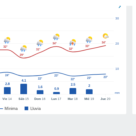
30
34°
34°
20
33°
32°
32°
31°
29°
10
24°
23°
23°
23°
22°
22°
4.1
2.8
2.5
2
1.6
0.9
mm
Vie
14
Sáb
15
Dom
16
Lun
17
Mar
18
Mié
19
Jue
20
Mínima
Lluvia