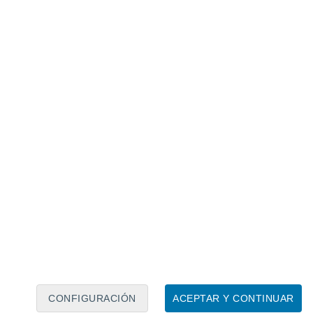
Calendario lunar
Lun
Mar
Mié
Jue
Vie
Sáb
Dom
8
9
10
11
12
13
14
15
16
17
18
19
20
21
CONFIGURACIÓN
ACEPTAR Y CONTINUAR