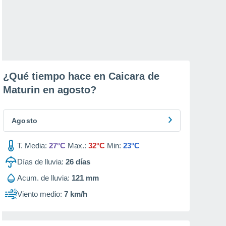
¿Qué tiempo hace en Caicara de
Maturin en
agosto
?
Agosto
T. Media:
27°C
Max.:
32°C
Min:
23°C
Días de lluvia:
26
días
Acum. de lluvia:
121 mm
Viento medio:
7 km/h