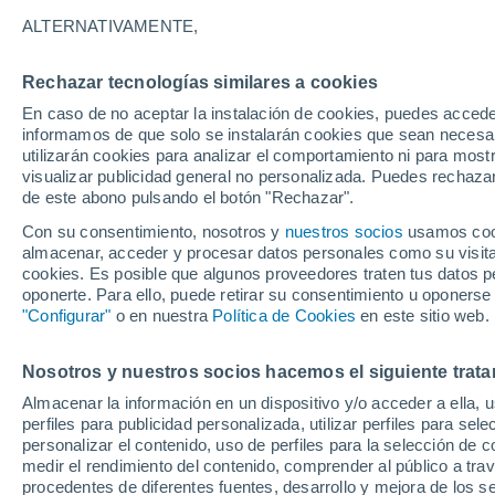
31°
ALTERNATIVAMENTE,
Rechazar tecnologías similares a cookies
30%
En caso de no aceptar la instalación de cookies, puedes accede
Sensación de 35°
0.6 mm
informamos de que solo se instalarán cookies que sean necesari
utilizarán cookies para analizar el comportamiento ni para most
visualizar publicidad general no personalizada. Puedes rechazar
de este abono pulsando el botón "Rechazar".
Tiempo 1 - 7 días
Mapa de lluvia
Radar de lluvia
S
Con su consentimiento, nosotros y
nuestros socios
usamos cooki
almacenar, acceder y procesar datos personales como su visita e
cookies. Es posible que algunos proveedores traten tus datos pe
oponerte. Para ello, puede retirar su consentimiento u oponerse
Mañana
Lunes
Hoy
"Configurar"
o en nuestra
Política de Cookies
en este sitio web.
9 Ago
10 Ago
8 Ago
Nosotros y nuestros socios hacemos el siguiente trata
Almacenar la información en un dispositivo y/o acceder a ella, 
80%
90%
perfiles para publicidad personalizada, utilizar perfiles para sele
3.1 mm
5.4 mm
personalizar el contenido, uso de perfiles para la selección de c
33°
/
23°
34°
/
23°
33°
/
23°
medir el rendimiento del contenido, comprender al público a tra
procedentes de diferentes fuentes, desarrollo y mejora de los se