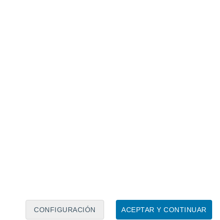
Calendario lunar
Lun
Mar
Mié
Jue
Vie
Sáb
Dom
7
8
9
10
11
12
13
14
15
16
17
18
19
20
CONFIGURACIÓN
ACEPTAR Y CONTINUAR
20