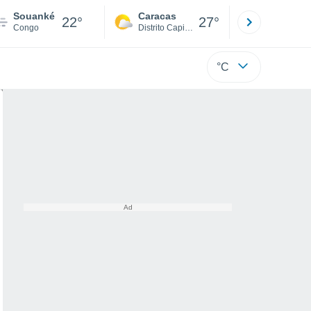
Souanké
Caracas
Tucacas
22°
27°
Congo
Distrito Capital
Falcón
°C