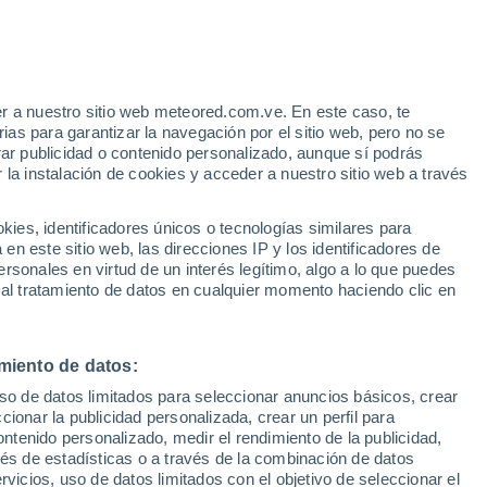
Riesgo de tormentas
Este fin de semana
e
r a nuestro sitio web meteored.com.ve. En este caso, te
:
35%
as para garantizar la navegación por el sitio web, pero no se
rar publicidad o contenido personalizado, aunque sí podrás
 la instalación de cookies y acceder a nuestro sitio web a través
atélites
Modelos
es, identificadores únicos o tecnologías similares para
n este sitio web, las direcciones IP y los identificadores de
rsonales en virtud de un interés legítimo, algo a lo que puedes
 al tratamiento de datos en cualquier momento haciendo clic en
Lunes
Martes
Miércoles
Jueves
10 Ago
11 Ago
12 Ago
13 Ago
miento de datos:
uso de datos limitados para seleccionar anuncios básicos, crear
90%
90%
90%
80%
ccionar la publicidad personalizada, crear un perfil para
4 mm
3.7 mm
1.1 mm
1.5 mm
ontenido personalizado, medir el rendimiento de la publicidad,
30°
/
20°
28°
/
20°
29°
/
20°
29°
/
20°
vés de estadísticas o a través de la combinación de datos
rvicios, uso de datos limitados con el objetivo de seleccionar el