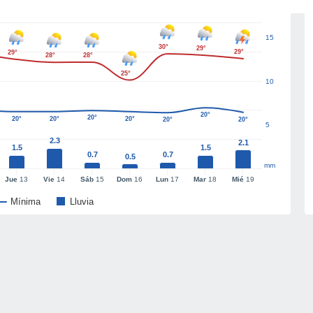
15
30°
29°
29°
29°
28°
28°
25°
10
20°
20°
20°
20°
20°
20°
20°
5
2.3
2.1
1.5
1.5
0.7
0.7
0.5
mm
Jue
13
Vie
14
Sáb
15
Dom
16
Lun
17
Mar
18
Mié
19
Mínima
Lluvia