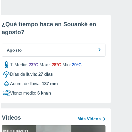
¿Qué tiempo hace en Souanké en
agosto
?
Agosto
T. Media:
23°C
Max.:
28°C
Min:
20°C
Días de lluvia:
27
días
Acum. de lluvia:
137 mm
Viento medio:
6 km/h
Vídeos
Más Vídeos