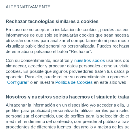
22°
ALTERNATIVAMENTE,
Rechazar tecnologías similares a cookies
Menguant
En caso de no aceptar la instalación de cookies, puedes accede
Iluminada
Sensación de 19°
informamos de que solo se instalarán cookies que sean necesari
utilizarán cookies para analizar el comportamiento ni para most
visualizar publicidad general no personalizada. Puedes rechazar
de este abono pulsando el botón "Rechazar".
Tiempo 1 - 7 días
Mapa de lluvia
Radar de lluvia
S
Con su consentimiento, nosotros y
nuestros socios
usamos cooki
almacenar, acceder y procesar datos personales como su visita e
cookies. Es posible que algunos proveedores traten tus datos pe
oponerte. Para ello, puede retirar su consentimiento u oponerse
Mañana
Domingo
Hoy
"Configurar"
o en nuestra
Política de Cookies
en este sitio web.
8 Ago
9 Ago
7 Ago
Nosotros y nuestros socios hacemos el siguiente trata
Almacenar la información en un dispositivo y/o acceder a ella, 
90%
80%
90%
perfiles para publicidad personalizada, utilizar perfiles para sele
7.8 mm
6.6 mm
4.1 mm
personalizar el contenido, uso de perfiles para la selección de c
29°
/
20°
28°
/
20°
28°
/
20°
medir el rendimiento del contenido, comprender al público a tra
procedentes de diferentes fuentes, desarrollo y mejora de los se