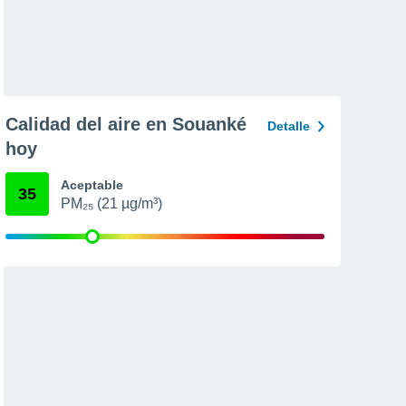
Calidad del aire en Souanké
Detalle
hoy
Aceptable
35
PM₂₅ (21 µg/m³)