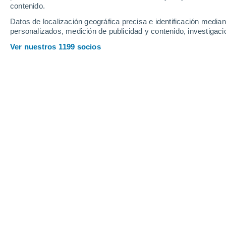
contenido.
7
-
21
km/h
9
-
23
km/h
9
5
-
21
km/h
Datos de localización geográfica precisa e identificación mediant
personalizados, medición de publicidad y contenido, investigació
Tiempo en Souanké hoy
, 7 de agosto
Ver nuestros 1199 socios
Lluvia débil
50%
25°
17:00
0.3 mm
Sensación T.
2
Parcialmente
24°
18:00
Sensación T.
2
Nubes y claro
23°
19:00
Sensación T.
2
Parcialmente
23°
20:00
Sensación T.
1
Niebla
22°
21:00
Sensación T.
1