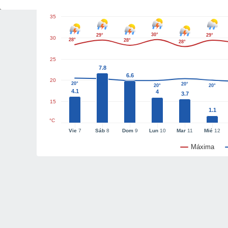
35
30°
29°
29°
30
28°
28°
28°
25
7.8
6.6
20
20°
20°
20°
20°
20°
20°
4.1
4
3.7
15
1.1
°C
Vie
7
Sáb
8
Dom
9
Lun
10
Mar
11
Mié
12
Máxima