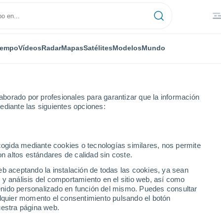
iempo
Vídeos
Radar
Mapas
Satélites
Modelos
Mundo
borado por profesionales para garantizar que la información
ediante las siguientes opciones:
ecogida mediante cookies o tecnologías similares, nos permite
on altos estándares de calidad sin coste.
eb aceptando la instalación de todas las cookies, ya sean
 y análisis del comportamiento en el sitio web, así como
...
ntenido personalizado en función del mismo. Puedes consultar
alquier momento el consentimiento pulsando el botón
Por hora
uestra página web.
Se esperan bancos de niebla en
las próximas horas