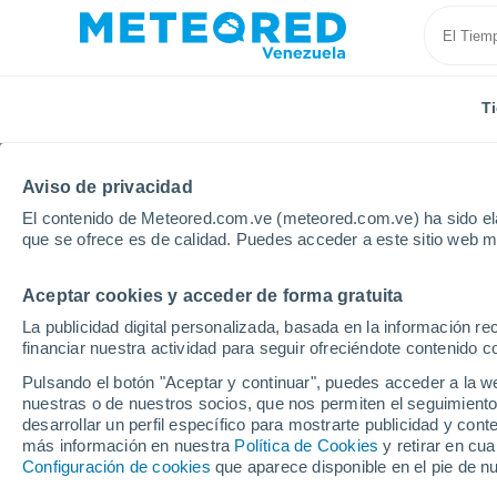
T
Aviso de privacidad
El contenido de Meteored.com.ve (meteored.com.ve) ha sido ela
que se ofrece es de calidad. Puedes acceder a este sitio web m
Aceptar cookies y acceder de forma gratuita
Inicio
Congo
Souanké
La publicidad digital personalizada, basada en la información r
financiar nuestra actividad para seguir ofreciéndote contenido c
Tiempo en Souanké
Pulsando el botón "Aceptar y continuar", puedes acceder a la w
nuestras o de nuestros socios, que nos permiten el seguimiento
20:35
Viernes
desarrollar un perfil específico para mostrarte publicidad y co
más información en nuestra
Política de Cookies
y retirar en cu
Configuración de cookies
que aparece disponible en el pie de n
Niebla