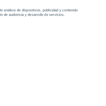
-
24
km/h
7
-
21
km/h
10
-
25
km/h
9
-
29
km/h
e análisis de dispositivos, publicidad y contenido
n de audiencia y desarrollo de servicios.
Noroeste
1 Bajo
6°
1
-
14 km/h
FPS:
no
 nuboso
Oeste
0 Bajo
3°
2
-
7 km/h
FPS:
no
s
Noroeste
0 Bajo
1°
1
-
4 km/h
FPS:
no
 nuboso
Oeste
0 Bajo
9°
3
-
4 km/h
FPS:
no
Oeste
0 Bajo
9°
3
-
6 km/h
FPS:
no