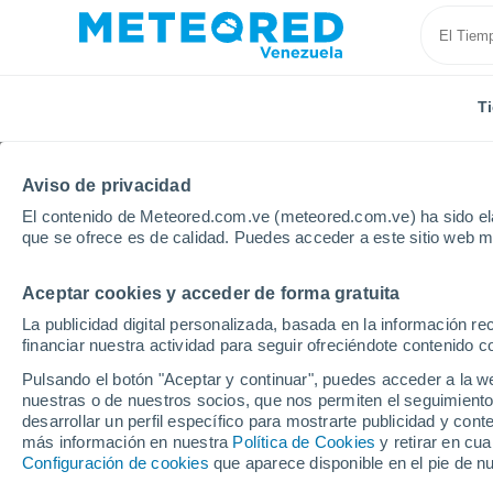
T
Aviso de privacidad
El contenido de Meteored.com.ve (meteored.com.ve) ha sido ela
que se ofrece es de calidad. Puedes acceder a este sitio web m
Aceptar cookies y acceder de forma gratuita
Inicio
Congo
Mouyondzi
La publicidad digital personalizada, basada en la información r
financiar nuestra actividad para seguir ofreciéndote contenido c
Tiempo en Mouyondzi
Pulsando el botón "Aceptar y continuar", puedes acceder a la w
nuestras o de nuestros socios, que nos permiten el seguimiento
00:35
Sábado
desarrollar un perfil específico para mostrarte publicidad y co
más información en nuestra
Política de Cookies
y retirar en cu
Configuración de cookies
que aparece disponible en el pie de n
Cielo despejado