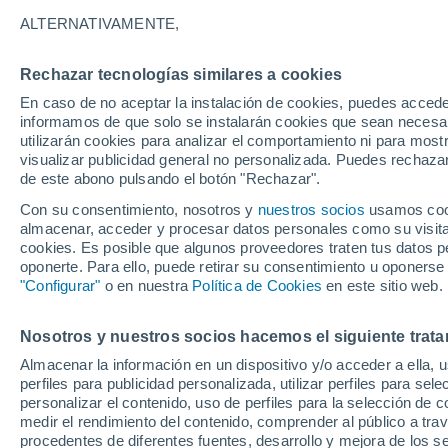
21°
ALTERNATIVAMENTE,
Rechazar tecnologías similares a cookies
Menguant
En caso de no aceptar la instalación de cookies, puedes accede
Iluminada
Sensación de 21°
informamos de que solo se instalarán cookies que sean necesari
utilizarán cookies para analizar el comportamiento ni para most
visualizar publicidad general no personalizada. Puedes rechazar
de este abono pulsando el botón "Rechazar".
Tiempo 1 - 7 días
Mapa de nubosidad
Radar de llu
Con su consentimiento, nosotros y
nuestros socios
usamos cooki
almacenar, acceder y procesar datos personales como su visita e
cookies. Es posible que algunos proveedores traten tus datos pe
oponerte. Para ello, puede retirar su consentimiento u oponerse
Mañana
Lunes
Hoy
"Configurar"
o en nuestra
Política de Cookies
en este sitio web.
9 Ago
10 Ago
8 Ago
Nosotros y nuestros socios hacemos el siguiente trata
Almacenar la información en un dispositivo y/o acceder a ella, 
perfiles para publicidad personalizada, utilizar perfiles para sele
personalizar el contenido, uso de perfiles para la selección de c
26°
/
17°
27°
/
17°
27°
/
18°
medir el rendimiento del contenido, comprender al público a tra
procedentes de diferentes fuentes, desarrollo y mejora de los se