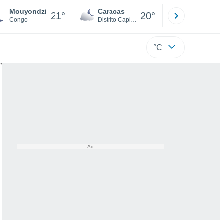
Mouyondzi
Caracas
Tucacas
21°
20°
Congo
Distrito Capital
Falcón
°C