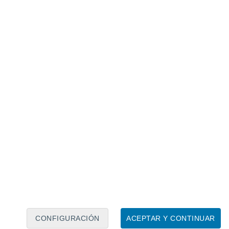
Calendario lunar
Lun
Mar
Mié
Jue
Vie
Sáb
Dom
8
9
10
11
12
13
14
15
16
17
18
19
20
21
CONFIGURACIÓN
ACEPTAR Y CONTINUAR