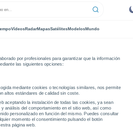
iempo
Vídeos
Radar
Mapas
Satélites
Modelos
Mundo
borado por profesionales para garantizar que la información
ediante las siguientes opciones:
ecogida mediante cookies o tecnologías similares, nos permite
on altos estándares de calidad sin coste.
eb aceptando la instalación de todas las cookies, ya sean
 y análisis del comportamiento en el sitio web, así como
...
ntenido personalizado en función del mismo. Puedes consultar
alquier momento el consentimiento pulsando el botón
Por hora
uestra página web.
Cielos nubosos en las próximas
horas