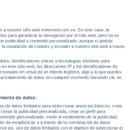
e
r a nuestro sitio web meteored.com.ve. En este caso, te
:
24%
as para garantizar la navegación por el sitio web, pero no se
rar publicidad o contenido personalizado, aunque sí podrás
 la instalación de cookies y acceder a nuestro sitio web a través
via
Satélites
Modelos
es, identificadores únicos o tecnologías similares para
n este sitio web, las direcciones IP y los identificadores de
rsonales en virtud de un interés legítimo, algo a lo que puedes
 al tratamiento de datos en cualquier momento haciendo clic en
Martes
Miércoles
Jueves
Viernes
11 Ago
12 Ago
13 Ago
14 Ago
miento de datos:
uso de datos limitados para seleccionar anuncios básicos, crear
ccionar la publicidad personalizada, crear un perfil para
ontenido personalizado, medir el rendimiento de la publicidad,
28°
/
17°
28°
/
17°
26°
/
17°
28°
/
17°
vés de estadísticas o a través de la combinación de datos
rvicios, uso de datos limitados con el objetivo de seleccionar el