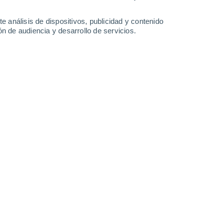
-
31
km/h
15
-
31
km/h
13
-
26
km/h
12
-
26
km/h
e análisis de dispositivos, publicidad y contenido
n de audiencia y desarrollo de servicios.
to
o
Oeste
0 Bajo
11
-
19 km/h
FPS:
no
o
Oeste
0 Bajo
11
-
19 km/h
FPS:
no
o
Oeste
0 Bajo
13
-
22 km/h
FPS:
no
Oeste
0 Bajo
14
-
26 km/h
FPS:
no
Oeste
1 Bajo
12
-
25 km/h
FPS:
no