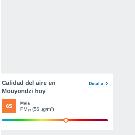
Calidad del aire en
Detalle
Mouyondzi hoy
Mala
65
PM₂₅ (56 µg/m³)