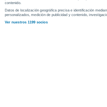
contenido.
14
-
28
km/h
14
-
31
km/h
14
16
-
28
km/h
Datos de localización geográfica precisa e identificación mediant
personalizados, medición de publicidad y contenido, investigació
Tiempo en Mouyondzi hoy
, 8 de agos
Ver nuestros 1199 socios
Cielo despejad
21°
01:00
Sensación T.
21°
Cielo despejad
20°
02:00
Sensación T.
20°
Cielo despejad
20°
03:00
Sensación T.
20°
Nubes y claros
19°
05:00
Sensación T.
19°
Cubierto
20°
08:00
Sensación T.
20°