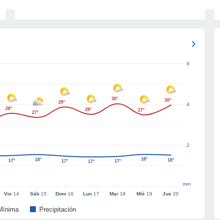
6
30°
30°
29°
4
28°
28°
27°
27°
2
18°
18°
18°
17°
17°
17°
17°
mm
Vie
14
Sáb
15
Dom
16
Lun
17
Mar
18
Mié
19
Jue
20
Mínima
Precipitación