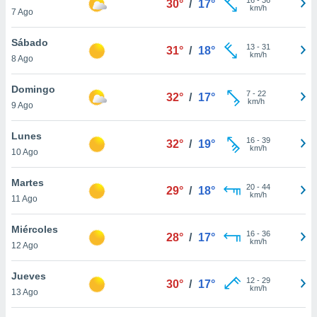
30°
/
17°
ublicidad y
km/h
7 Ago
do en
Sábado
 mismo.
13
-
31
31°
/
18°
km/h
sultar más
8 Ago
 en nuestra
 Cookies
y
Domingo
7
-
22
32°
/
17°
ualquier
km/h
9 Ago
ento
Lunes
 botón
16
-
39
32°
/
19°
km/h
10 Ago
ación de
kies
 disponible
Martes
20
-
44
29°
/
18°
e nuestra
km/h
11 Ago
.
Miércoles
IVAMENTE,
16
-
36
28°
/
17°
km/h
12 Ago
as
Jueves
12
-
29
30°
/
17°
 a cookies
km/h
13 Ago
 no aceptar