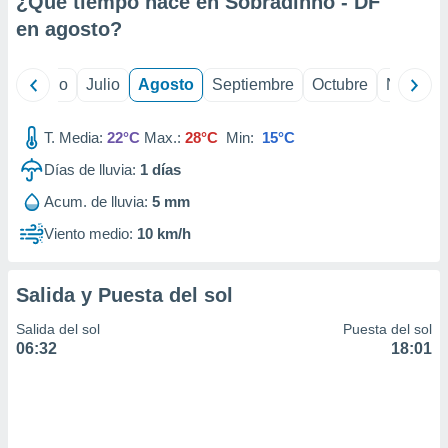
¿Qué tiempo hace en Sobradinho - DF
ados con el
 seleccionar
en
agosto
?
o.
calización
yo
Junio
Julio
Agosto
Septiembre
Octubre
Noviemb
precisa e
ión mediante
T. Media:
22°C
Max.:
28°C
Min:
15°C
, publicidad
Días de lluvia:
1
días
dos,
Acum. de lluvia:
5 mm
 publicidad
,
Viento medio:
10 km/h
ón de
 desarrollo
s.
Salida y Puesta del sol
tros 1199
Salida del sol
Puesta del sol
ios
06:32
18:01