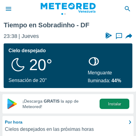
Tiempo en Sobradinho - DF
privacidad
23:38
Jueves
...
o de
om.ve
com.ve) ha
Cielo despejado
ado por
20°
es para
ue la
 que se
Menguante
e calidad.
Sensación de 20°
Iluminada:
44%
eder a este
ediante las
opciones:
¡Descarga
GRATIS
la app de
Instalar
ookies y
Meteored!
e forma
Por hora
d digital
Cielos despejados en las próximas horas
ada, basada