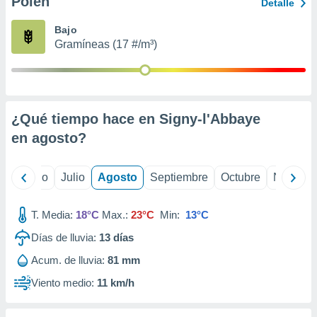
Polen
ados con el
Detalle
 seleccionar
o.
Bajo
Gramíneas (17 #/m³)
calización
precisa e
ión mediante
, publicidad
¿Qué tiempo hace en Signy-l'Abbaye
dos,
en
agosto
?
 publicidad
,
ón de
yo
Junio
Julio
Agosto
Septiembre
Octubre
Noviemb
 desarrollo
s.
T. Media:
18°C
Max.:
23°C
Min:
13°C
tros 1199
ios
Días de lluvia:
13
días
Acum. de lluvia:
81 mm
Viento medio:
11 km/h