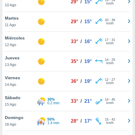
29°
/
15°
ublicidad y
km/h
10 Ago
do en
Martes
 mismo.
20
-
36
29°
/
15°
km/h
sultar más
11 Ago
 en nuestra
 Cookies
y
Miércoles
17
-
31
33°
/
16°
ualquier
km/h
12 Ago
ento
Jueves
 botón
14
-
25
35°
/
19°
km/h
13 Ago
ación de
kies
 disponible
Viernes
12
-
27
36°
/
19°
e nuestra
km/h
14 Ago
.
Sábado
30%
IVAMENTE,
14
-
45
33°
/
21°
0.2 mm
km/h
15 Ago
as
Domingo
50%
15
-
42
28°
/
17°
 a cookies
1.4 mm
km/h
16 Ago
 no aceptar