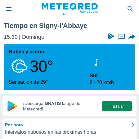
Tiempo en Signy-l'Abbaye
privacidad
15:30
Domingo
...
o de
om.ve
com.ve) ha
Nubes y claros
ado por
30°
es para
ue la
 que se
Sur
e calidad.
Sensación de 29°
8
20 km/h
eder a este
ediante las
opciones:
¡Descarga
GRATIS
la app de
Instalar
ookies y
Meteored!
e forma
Por hora
d digital
Intervalos nubosos en las próximas horas
ada, basada