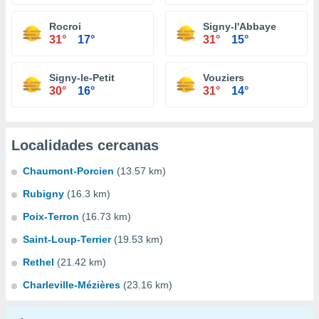
Rocroi
Signy-l'Abbaye
31°
17°
31°
15°
Signy-le-Petit
Vouziers
30°
16°
31°
14°
Localidades cercanas
Chaumont-Porcien
(13.57 km)
Rubigny
(16.3 km)
Poix-Terron
(16.73 km)
Saint-Loup-Terrier
(19.53 km)
Rethel
(21.42 km)
Charleville-Mézières
(23.16 km)