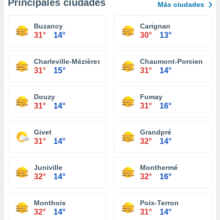
Principales ciudades
Más ciudades
Buzancy
Carignan
31°
14°
30°
13°
Charleville-Mézières
Chaumont-Porcien
31°
15°
31°
14°
Douzy
Fumay
31°
14°
31°
16°
Givet
Grandpré
31°
14°
32°
14°
Juniville
Monthermé
32°
14°
32°
16°
Monthois
Poix-Terron
32°
14°
31°
14°