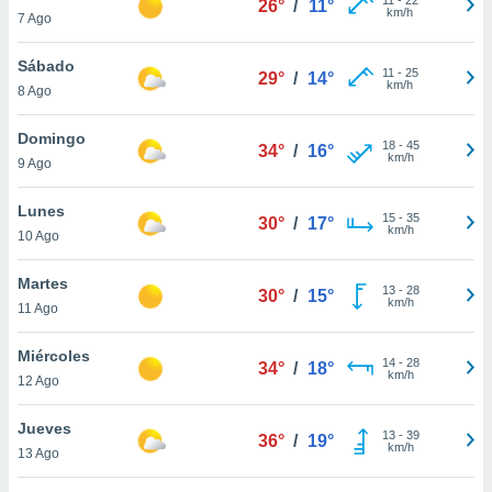
26°
/
11°
ublicidad y
km/h
7 Ago
do en
Sábado
 mismo.
11
-
25
29°
/
14°
km/h
sultar más
8 Ago
 en nuestra
 Cookies
y
Domingo
18
-
45
34°
/
16°
ualquier
km/h
9 Ago
ento
Lunes
 botón
15
-
35
30°
/
17°
km/h
10 Ago
ación de
kies
 disponible
Martes
13
-
28
30°
/
15°
e nuestra
km/h
11 Ago
.
Miércoles
IVAMENTE,
14
-
28
34°
/
18°
km/h
12 Ago
as
Jueves
13
-
39
36°
/
19°
 a cookies
km/h
13 Ago
 no aceptar