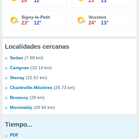
24°
12°
23°
13°
Signy-le-Petit
Vouziers
23°
12°
24°
13°
Localidades cercanas
Sedan
(7.68 km)
Carignan
(10.14 km)
Stenay
(22.62 km)
Charleville-Mézières
(25.73 km)
Buzancy
(28 km)
Montmédy
(28.94 km)
Tiempo...
PDF