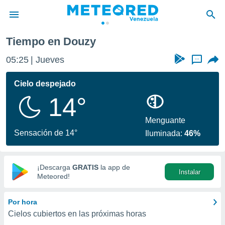
Tiempo en Douzy
privacidad
05:25
Jueves
...
o de
om.ve
com.ve) ha
Cielo despejado
ado por
14°
es para
ue la
 que se
Menguante
e calidad.
Sensación de 14°
Iluminada:
46%
eder a este
ediante las
opciones:
¡Descarga
GRATIS
la app de
Instalar
ookies y
Meteored!
e forma
Por hora
d digital
Cielos cubiertos en las próximas horas
ada, basada