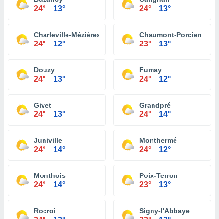
24°
13°
24°
13°
Charleville-Mézières
Chaumont-Porcien
24°
12°
23°
13°
Douzy
Fumay
24°
13°
24°
12°
Givet
Grandpré
24°
13°
24°
14°
Juniville
Monthermé
24°
14°
24°
12°
Monthois
Poix-Terron
24°
14°
23°
13°
Rocroi
Signy-l'Abbaye