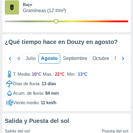
ados con el
Bajo
 seleccionar
Gramíneas (12 #/m³)
o.
calización
precisa e
ión mediante
¿Qué tiempo hace en Douzy en
agosto
?
, publicidad
dos,
yo
Junio
Julio
Agosto
Septiembre
Octubre
Noviemb
 publicidad
,
ón de
T. Media:
18°C
Max.:
22°C
Min:
13°C
 desarrollo
s.
Días de lluvia:
13
días
tros 1199
Acum. de lluvia:
84 mm
ios
Viento medio:
11 km/h
Salida y Puesta del sol
Salida del sol
Puesta del sol