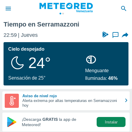
Tiempo en Serramazzoni
privacidad
22:59
Jueves
...
o de
om.ve
com.ve) ha
Cielo despejado
ado por
24°
es para
ue la
 que se
Menguante
e calidad.
Sensación de 25°
Iluminada:
46%
eder a este
ediante las
opciones:
Aviso de nivel rojo
Alerta extrema por altas temperaturas en Serramazzoni
ookies y
hoy
e forma
¡Descarga
GRATIS
la app de
Instalar
d digital
Meteored!
ada, basada