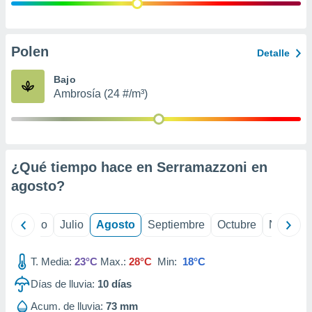
ados con el
 seleccionar
o.
calización
Polen
Detalle
precisa e
ión mediante
Bajo
Ambrosía (24 #/m³)
, publicidad
dos,
 publicidad
,
¿Qué tiempo hace en Serramazzoni en
ón de
 desarrollo
agosto
?
s.
tros 1199
yo
Junio
Julio
Agosto
Septiembre
Octubre
Noviemb
ios
T. Media:
23°C
Max.:
28°C
Min:
18°C
Días de lluvia:
10
días
Acum. de lluvia:
73 mm