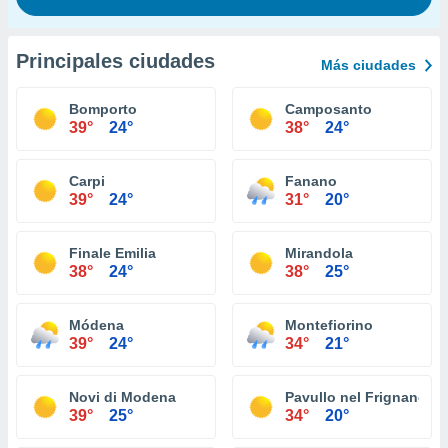
Principales ciudades
Más ciudades
Bomporto
Camposanto
39°
24°
38°
24°
Carpi
Fanano
39°
24°
31°
20°
Finale Emilia
Mirandola
38°
24°
38°
25°
Módena
Montefiorino
39°
24°
34°
21°
Novi di Modena
Pavullo nel Frignano
39°
25°
34°
20°