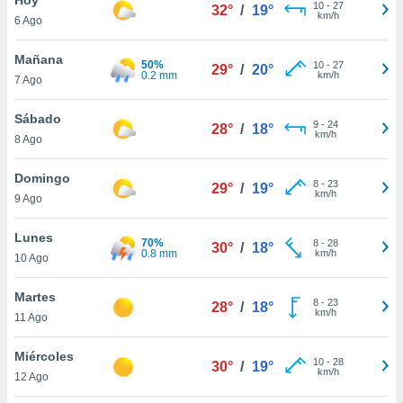
ublicidad y
10
-
27
32°
/
19°
km/h
6 Ago
do en
 mismo.
Mañana
50%
10
-
27
29°
/
20°
sultar más
0.2 mm
km/h
7 Ago
 en nuestra
 Cookies
y
Sábado
9
-
24
ualquier
28°
/
18°
km/h
8 Ago
ento
 botón
Domingo
8
-
23
29°
/
19°
ación de
km/h
9 Ago
kies
 disponible
Lunes
70%
8
-
28
e nuestra
30°
/
18°
0.8 mm
km/h
10 Ago
.
Martes
IVAMENTE,
8
-
23
28°
/
18°
km/h
11 Ago
as
Miércoles
10
-
28
30°
/
19°
 a cookies
km/h
12 Ago
 no aceptar