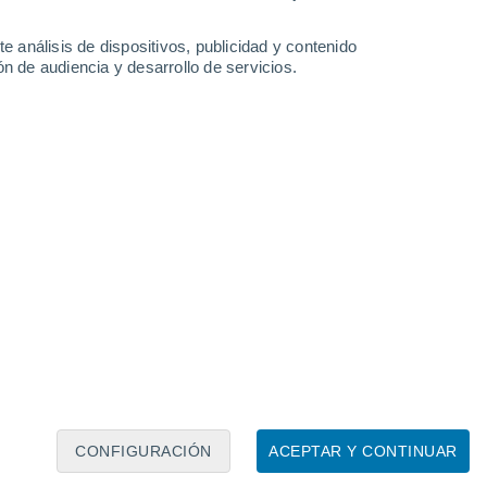
e análisis de dispositivos, publicidad y contenido
n de audiencia y desarrollo de servicios.
27°
18°
Leaflet
|
©
OpenStreetMap
|
ECMWF
by © Meteored
CONFIGURACIÓN
ACEPTAR Y CONTINUAR