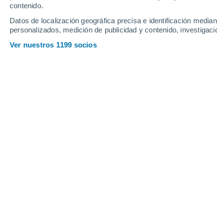
contenido.
Datos de localización geográfica precisa e identificación mediant
personalizados, medición de publicidad y contenido, investigació
Ver nuestros 1199 socios
Fanano
27°
16°
Pievepelago
Principales ciudades