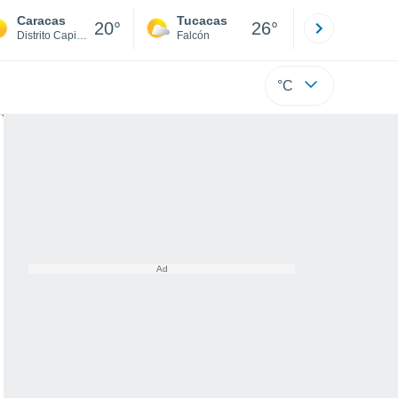
Caracas
Tucacas
La Guaira
20°
26°
Distrito Capital
Falcón
Di
°C