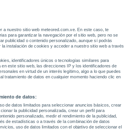
22°
Camposanto
Carpi
35°
22°
Bomporto
r a nuestro sitio web meteored.com.ve. En este caso, te
35°
as para garantizar la navegación por el sitio web, pero no se
22°
rar publicidad o contenido personalizado, aunque sí podrás
Módena
 la instalación de cookies y acceder a nuestro sitio web a través
es, identificadores únicos o tecnologías similares para
°
°
n este sitio web, las direcciones IP y los identificadores de
rsonales en virtud de un interés legítimo, algo a lo que puedes
 al tratamiento de datos en cualquier momento haciendo clic en
34°
22°
Vignola
°
°
miento de datos:
uso de datos limitados para seleccionar anuncios básicos, crear
ccionar la publicidad personalizada, crear un perfil para
29°
30°
17°
ontenido personalizado, medir el rendimiento de la publicidad,
19°
Zocca
vés de estadísticas o a través de la combinación de datos
 nel
rvicios, uso de datos limitados con el objetivo de seleccionar el
no