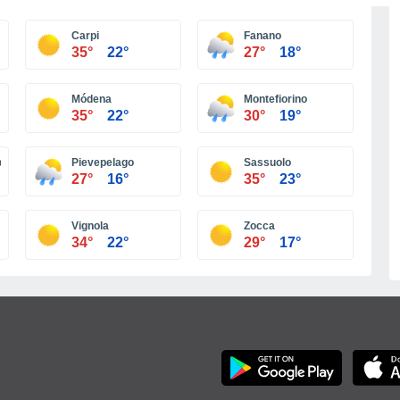
Más ciudades
Carpi
Fanano
35°
22°
27°
18°
Módena
Montefiorino
35°
22°
30°
19°
o
Pievepelago
Sassuolo
27°
16°
35°
23°
Vignola
Zocca
34°
22°
29°
17°