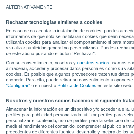
ALTERNATIVAMENTE,
Rechazar tecnologías similares a cookies
En caso de no aceptar la instalación de cookies, puedes accede
informamos de que solo se instalarán cookies que sean necesari
utilizarán cookies para analizar el comportamiento ni para most
visualizar publicidad general no personalizada. Puedes rechazar
de este abono pulsando el botón "Rechazar".
Con su consentimiento, nosotros y
nuestros socios
usamos cooki
35
23
almacenar, acceder y procesar datos personales como su visita e
Sassuolo
cookies. Es posible que algunos proveedores traten tus datos pe
oponerte. Para ello, puede retirar su consentimiento u oponerse
"Configurar"
o en nuestra
Política de Cookies
en este sitio web.
29
19
Nosotros y nuestros socios hacemos el siguiente trata
Serramazzoni
Almacenar la información en un dispositivo y/o acceder a ella, 
perfiles para publicidad personalizada, utilizar perfiles para sele
30°
personalizar el contenido, uso de perfiles para la selección de c
19°
medir el rendimiento del contenido, comprender al público a tra
Montefiorino
Pavullo
procedentes de diferentes fuentes, desarrollo y mejora de los se
Frigna