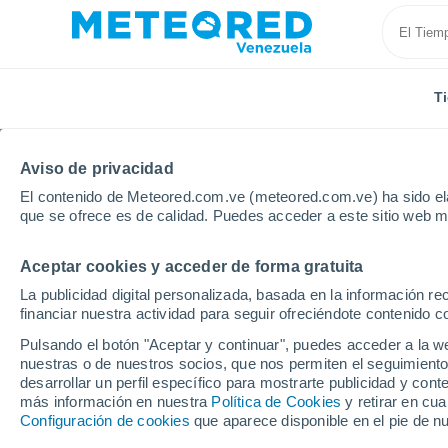
T
Aviso de privacidad
El contenido de Meteored.com.ve (meteored.com.ve) ha sido ela
que se ofrece es de calidad. Puedes acceder a este sitio web m
Aceptar cookies y acceder de forma gratuita
Inicio
Italia
Provincia de Módena
La publicidad digital personalizada, basada en la información r
financiar nuestra actividad para seguir ofreciéndote contenido c
Tiempo en la Provinci
Pulsando el botón "Aceptar y continuar", puedes acceder a la w
nuestras o de nuestros socios, que nos permiten el seguimiento
desarrollar un perfil específico para mostrarte publicidad y co
Hoy, 9 agosto
Todo el día
Símbolo
más información en nuestra
Política de Cookies
y retirar en cu
Configuración de cookies
que aparece disponible en el pie de n