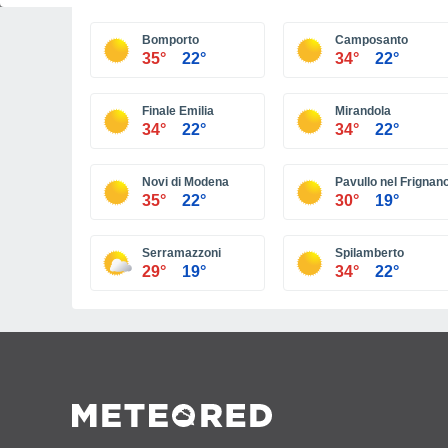
Bomporto
Camposanto
35°
22°
34°
22°
Finale Emilia
Mirandola
34°
22°
34°
22°
Novi di Modena
Pavullo nel Frignan
35°
22°
30°
19°
Serramazzoni
Spilamberto
29°
19°
34°
22°