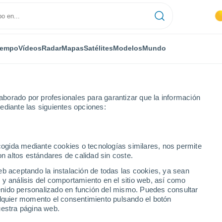
iempo
Vídeos
Radar
Mapas
Satélites
Modelos
Mundo
borado por profesionales para garantizar que la información
ediante las siguientes opciones:
ecogida mediante cookies o tecnologías similares, nos permite
on altos estándares de calidad sin coste.
a de Módena
eb aceptando la instalación de todas las cookies, ya sean
35°
34°
 y análisis del comportamiento en el sitio web, así como
22°
22°
Novi di
ntenido personalizado en función del mismo. Puedes consultar
Mirandola
Modena
34°
alquier momento el consentimiento pulsando el botón
22°
uestra página web.
Finale
34°
Emilia
35°
22°