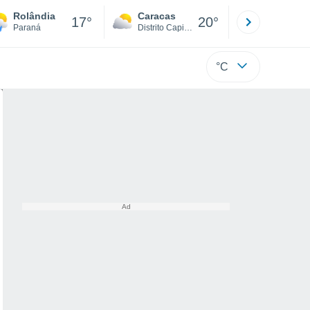
Rolândia
Caracas
Tucacas
17°
20°
Paraná
Distrito Capital
Falcón
°C