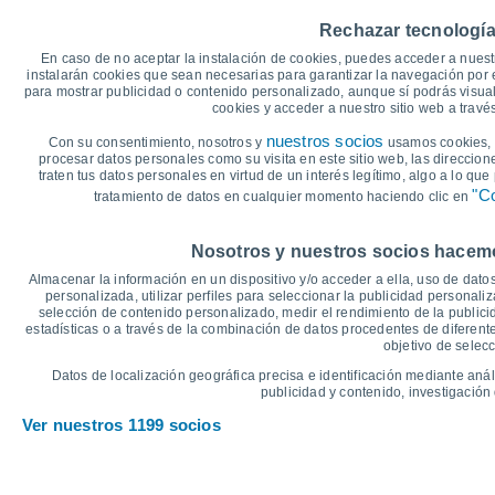
30
26°
26°
Rechazar tecnología
25°
25
En caso de no aceptar la instalación de cookies, puedes acceder a nuest
22°
22°
21°
instalarán cookies que sean necesarias para garantizar la navegación por el
20
para mostrar publicidad o contenido personalizado, aunque sí podrás visual
18°
cookies y acceder a nuestro sitio web a trav
15°
15°
15
13°
nuestros socios
Con su consentimiento, nosotros y
11°
usamos cookies, i
11°
procesar datos personales como su visita en este sitio web, las direccion
10
traten tus datos personales en virtud de un interés legítimo, algo a lo qu
"Co
tratamiento de datos en cualquier momento haciendo clic en
5
°C
Nosotros y nuestros socios hacemos
Vie
7
Sáb
8
Dom
9
Lun
10
Mar
11
Mié
12
J
Almacenar la información en un dispositivo y/o acceder a ella, uso de datos
Temperatura Máxima
T
personalizada, utilizar perfiles para seleccionar la publicidad personaliz
selección de contenido personalizado, medir el rendimiento de la publici
estadísticas o a través de la combinación de datos procedentes de diferentes
objetivo de selecc
Gráfica de Precipitación y Nubosidad
Datos de localización geográfica precisa e identificación mediante anál
Lluvia, nieve y nubos
publicidad y contenido, investigación 
35
Ver nuestros 1199 socios
1024
30
25