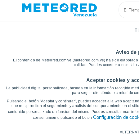
T
Aviso de 
El contenido de Meteored.com.ve (meteored.com.ve) ha sido elaborado p
calidad. Puedes acceder a este sitio
Aceptar cookies y acc
Inicio
Brasil
Estado de Paraná
Rolândia
Grá
La publicidad digital personalizada, basada en la información recogida medi
para seguir ofreciéndote contenido con
Gráficas del tiempo de
Pulsando el botón "Aceptar y continuar", puedes acceder a la web aceptando
que nos permiten el seguimiento y análisis del comportamiento en el sitio
contenido personalizado en función del mismo. Puedes consultar más inf
14 días
7 días
Configuración de coo
consentimiento pulsando el botón
Gráfica de Temperatura
ALTERNAT
Temperatura máxima, temperatura mínim