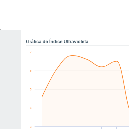
0
W
NW
NW
E
E
E
km/h
Vie
7
Sáb
8
Dom
9
Lun
10
Mar
11
Mié
12
J
Rachas máximas de vien
Gráfica de Índice Ultravioleta
7
6
5
4
3