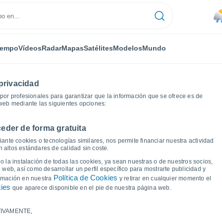
iempo
Vídeos
Radar
Mapas
Satélites
Modelos
Mundo
privacidad
or profesionales para garantizar que la información que se ofrece es de
 web mediante las siguientes opciones:
eder de forma gratuita
ficas del tiempo
ante cookies o tecnologías similares, nos permite financiar nuestra actividad
 altos estándares de calidad sin coste.
 Rolândia - PR
 la instalación de todas las cookies, ya sean nuestras o de nuestros socios,
 web, así como desarrollar un perfil específico para mostrarte publicidad y
Política de Cookies
ormación en nuestra
y retirar en cualquier momento el
kies
que aparece disponible en el pie de nuestra página web.
IVAMENTE,
a y punto de rocío para los próximos 14 días