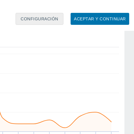
CONFIGURACIÓN
ACEPTAR Y CONTINUAR
E
S
E
E
W
SW
E
E
ue
13
Vie
14
Sáb
15
Dom
16
Lun
17
Mar
18
Mié
19
Jue
20
to
Velocidad media del viento