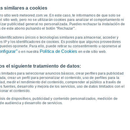
27°
s similares a cookies
25°
25°
24°
24°
ro sitio web meteored.com.ve. En este caso, te informamos de que solo se
22°
21°
20°
 sitio web, pero no se utilizarán cookies para analizar el comportamiento ni
izar publicidad general no personalizada. Puedes rechazar la instalación de
16°
16°
16°
és de este abono pulsando el botón "Rechazar".
16°
14°
11°
dentificadores únicos o tecnologías similares para almacenar, acceder y
11°
es IP y los identificadores de cookies. Es posible que algunos proveedores
8°
e puedes oponerte. Para ello, puede retirar su consentimiento u oponerse al
nfigurar"
Política de Cookies
o en nuestra
en este sitio web.
 el siguiente tratamiento de datos:
ue
13
Vie
14
Sáb
15
Dom
16
Lun
17
Mar
18
Mié
19
Jue
20
 limitados para seleccionar anuncios básicos, crear perfiles para publicidad
emperatura Mínima
Punto de rocío
ada, crear un perfil para personalizar el contenido, uso de perfiles para la
dad, medir el rendimiento del contenido, comprender al público a través de
 fuentes, desarrollo y mejora de los servicios, uso de datos limitados con el
ionar el contenido.
isis de dispositivos, publicidad y contenido personalizados, medición de
idad para los próximos 14 días
de audiencia y desarrollo de servicios.
100
1021
75