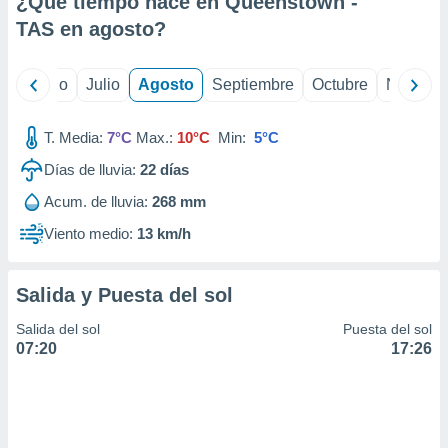
¿Qué tiempo hace en Queenstown -
ados con el
 seleccionar
TAS en
agosto
?
o.
calización
yo
Junio
Julio
Agosto
Septiembre
Octubre
Noviemb
precisa e
ión mediante
T. Media:
7°C
Max.:
10°C
Min:
5°C
, publicidad
Días de lluvia:
22
días
dos,
Acum. de lluvia:
268 mm
 publicidad
,
Viento medio:
13 km/h
ón de
 desarrollo
s.
Salida y Puesta del sol
tros 1199
Salida del sol
Puesta del sol
ios
07:20
17:26