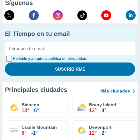
Síguenos
El Tiempo en tu email
He leído y acepto la política de privacidad.
Principales ciudades
Más ciudades
Bicheno
Bruny Island
13°
6°
13°
4°
Cradle Mountain
Devonport
8°
-1°
12°
2°