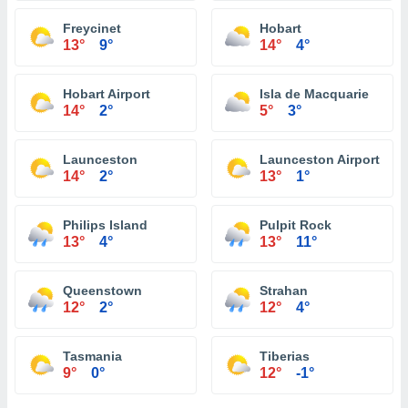
Freycinet
Hobart
13°
9°
14°
4°
Hobart Airport
Isla de Macquarie
14°
2°
5°
3°
Launceston
Launceston Airport
14°
2°
13°
1°
Philips Island
Pulpit Rock
13°
4°
13°
11°
Queenstown
Strahan
12°
2°
12°
4°
Tasmania
Tiberias
9°
0°
12°
-1°