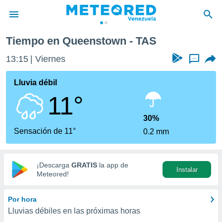
Tiempo en Queenstown - TAS
privacidad
13:15
Viernes
...
o de
om.ve
com.ve) ha
Lluvia débil
ado por
11°
es para
ue la
 que se
30%
e calidad.
Sensación de 11°
0.2 mm
eder a este
ediante las
opciones:
¡Descarga
GRATIS
la app de
Instalar
ookies y
Meteored!
e forma
Por hora
d digital
Lluvias débiles en las próximas horas
ada, basada