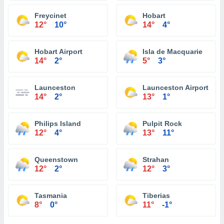
Freycinet
Hobart
12°
10°
14°
4°
Hobart Airport
Isla de Macquarie
14°
2°
5°
3°
Launceston
Launceston Airport
14°
2°
13°
1°
Philips Island
Pulpit Rock
12°
4°
13°
11°
Queenstown
Strahan
12°
2°
12°
3°
Tasmania
Tiberias
8°
0°
11°
-1°