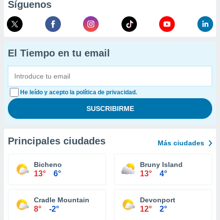
Síguenos
El Tiempo en tu email
He leído y acepto la política de privacidad.
Principales ciudades
Más ciudades
Bicheno
Bruny Island
13°
6°
13°
4°
Cradle Mountain
Devonport
8°
-2°
12°
2°