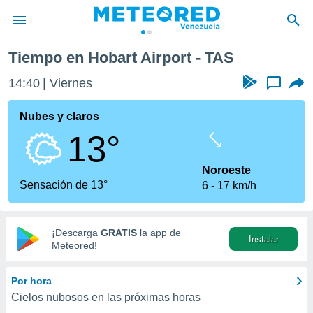
Tiempo en Hobart Airport - TAS
privacidad
14:40
Viernes
...
o de
om.ve
com.ve) ha
Nubes y claros
ado por
13°
es para
ue la
 que se
Noroeste
e calidad.
Sensación de 13°
6
17 km/h
eder a este
ediante las
opciones:
¡Descarga
GRATIS
la app de
Instalar
ookies y
Meteored!
e forma
Por hora
d digital
Cielos nubosos en las próximas horas
ada, basada