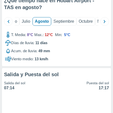
¿Qué tiempo hace en Hobart Airport -
ados con el
 seleccionar
TAS en
agosto
?
o.
calización
yo
Junio
Julio
Agosto
Septiembre
Octubre
Noviemb
precisa e
ión mediante
T. Media:
8°C
Max.:
12°C
Min:
5°C
, publicidad
Días de lluvia:
11
días
dos,
Acum. de lluvia:
49 mm
 publicidad
,
Viento medio:
13 km/h
ón de
 desarrollo
s.
Salida y Puesta del sol
tros 1199
Salida del sol
Puesta del sol
ios
07:14
17:17