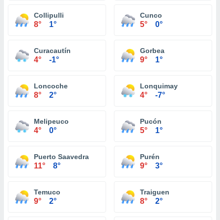
Collipulli
Cunco
8°
1°
5°
0°
Curacautín
Gorbea
4°
-1°
9°
1°
Loncoche
Lonquimay
8°
2°
4°
-7°
Melipeuco
Pucón
4°
0°
5°
1°
Puerto Saavedra
Purén
11°
8°
9°
3°
Temuco
Traiguen
9°
2°
8°
2°