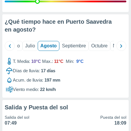
ados con el
 seleccionar
o.
calización
¿Qué tiempo hace en Puerto Saavedra
precisa e
en
agosto
?
ión mediante
, publicidad
yo
Junio
Julio
Agosto
Septiembre
Octubre
Noviemb
dos,
 publicidad
T. Media:
10°C
Max.:
11°C
Min:
9°C
,
Días de lluvia:
17
días
ón de
 desarrollo
Acum. de lluvia:
197 mm
s.
Viento medio:
22 km/h
tros 1199
ios
Salida y Puesta del sol
Salida del sol
Puesta del sol
07:49
18:09