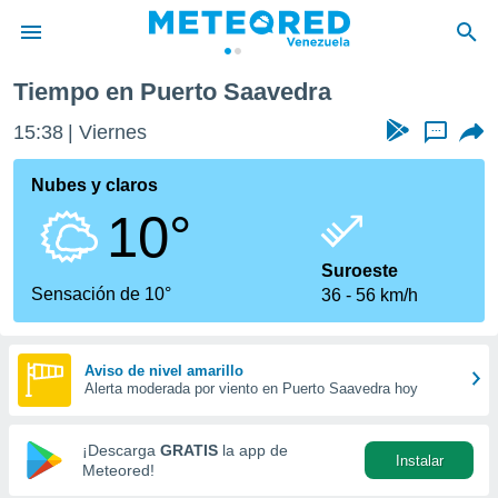
Tiempo en Puerto Saavedra
privacidad
15:38
Viernes
...
o de
om.ve
com.ve) ha
Nubes y claros
ado por
10°
es para
ue la
 que se
Suroeste
e calidad.
Sensación de 10°
36
56 km/h
eder a este
ediante las
opciones:
Aviso de nivel amarillo
Alerta moderada por viento en Puerto Saavedra hoy
ookies y
e forma
¡Descarga
GRATIS
la app de
Instalar
d digital
Meteored!
ada, basada