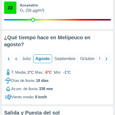
ados con el
Aceptable
 seleccionar
22
o.
O₃ (56 µg/m³)
calización
precisa e
ión mediante
¿Qué tiempo hace en Melipeuco en
, publicidad
agosto
?
dos,
 publicidad
,
yo
Junio
Julio
Agosto
Septiembre
Octubre
Noviemb
ón de
 desarrollo
s.
T. Media:
2°C
Max.:
6°C
Min:
-1°C
tros 1199
Días de lluvia:
18
días
ios
Acum. de lluvia:
338 mm
Viento medio:
8 km/h
Salida y Puesta del sol