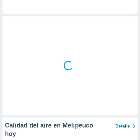
ar perfiles
idad
a, utilizar
a
 la
da, crear un
personalizar
o, uso de
a la
e contenido
do, medir el
 de la
medir el
 del
 comprender
 través de
s o a través
nación de
edentes de
fuentes,
Calidad del aire en Melipeuco
Detalle
y mejora de
hoy
os, uso de