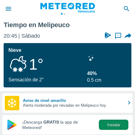
Tiempo en Melipeuco
privacidad
20:45
Sábado
...
o de
om.ve
com.ve) ha
Nieve
ado por
1°
es para
ue la
 que se
40%
e calidad.
Sensación de 2°
0.5 cm
eder a este
ediante las
opciones:
Aviso de nivel amarillo
Alerta moderada por nevadas en Melipeuco hoy
ookies y
e forma
¡Descarga
GRATIS
la app de
Instalar
d digital
Meteored!
ada, basada