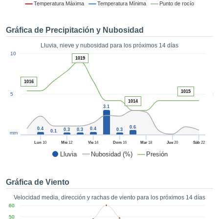
formación
Temperatura Máxima
Temperatura Mínima
Punto de rocío
 mediante
tecnologías
Gráfica de Precipitación y Nubosidad
nos permite
r nuestra
Lluvia, nieve y nubosidad para los próximos 14 días
para seguir
1
10
e contenido
1019
ACEPTAR
estándares
Y
 sin coste.
CONTINUAR
1016
 el botón
1015
5
5
continuar",
1014
CONFIGURACIÓN
3.1
ceder a la
tando la
0.6
n de todas
0.4
0.4
0.3
0.3
0.3
0.1
mm
s, ya sean
Lun
10
Mié
12
Vie
14
Dom
16
Mar
18
Jue
20
Sáb
22
de nuestros
Lluvia
Nubosidad (%)
Presión
 que nos
ten el
 y análisis
Gráfica de Viento
tamiento en
b, así como
Velocidad media, dirección y rachas de viento para los próximos 14 días
r un perfil
60
ico para
50