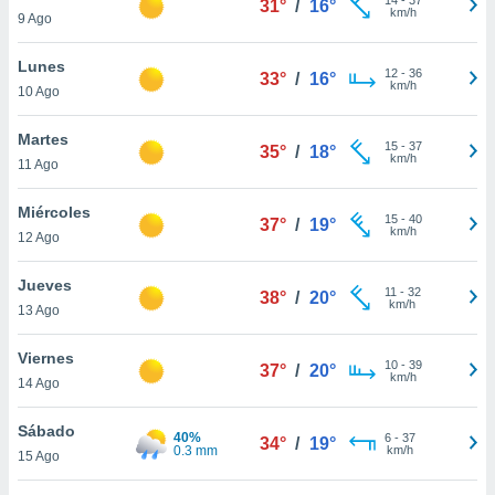
31°
/
16°
ublicidad y
km/h
9 Ago
do en
Lunes
 mismo.
12
-
36
33°
/
16°
km/h
sultar más
10 Ago
 en nuestra
 Cookies
y
Martes
15
-
37
35°
/
18°
ualquier
km/h
11 Ago
ento
Miércoles
 botón
15
-
40
37°
/
19°
km/h
12 Ago
ación de
kies
 disponible
Jueves
11
-
32
38°
/
20°
e nuestra
km/h
13 Ago
.
Viernes
IVAMENTE,
10
-
39
37°
/
20°
km/h
14 Ago
as
Sábado
40%
6
-
37
34°
/
19°
 a cookies
0.3 mm
km/h
15 Ago
 no aceptar