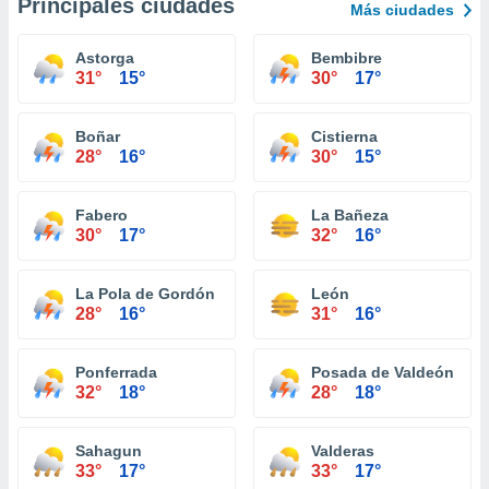
Principales ciudades
Más ciudades
Astorga
Bembibre
31°
15°
30°
17°
Boñar
Cistierna
28°
16°
30°
15°
Fabero
La Bañeza
30°
17°
32°
16°
La Pola de Gordón
León
28°
16°
31°
16°
Ponferrada
Posada de Valdeón
32°
18°
28°
18°
Sahagun
Valderas
33°
17°
33°
17°