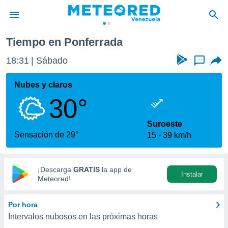
rada
Tiempo en Ponferrada
privacidad
18:31
Sábado
...
o de
om.ve
com.ve) ha
Nubes y claros
ado por
30°
es para
ue la
 que se
Suroeste
e calidad.
Sensación de 29°
15
39 km/h
eder a este
ediante las
opciones:
¡Descarga
GRATIS
la app de
Instalar
ookies y
Meteored!
e forma
Por hora
d digital
Intervalos nubosos en las próximas horas
ada, basada