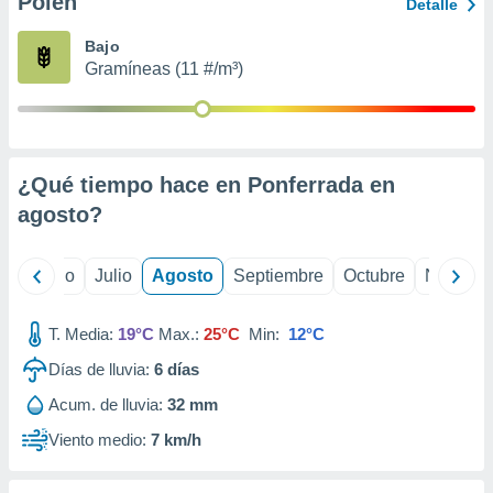
Polen
ados con el
Detalle
 seleccionar
o.
Bajo
Gramíneas (11 #/m³)
calización
precisa e
ión mediante
, publicidad
¿Qué tiempo hace en Ponferrada en
dos,
agosto
?
 publicidad
,
ón de
yo
Junio
Julio
Agosto
Septiembre
Octubre
Noviemb
 desarrollo
s.
T. Media:
19°C
Max.:
25°C
Min:
12°C
tros 1199
ios
Días de lluvia:
6
días
Acum. de lluvia:
32 mm
Viento medio:
7 km/h