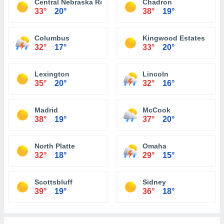
Central Nebraska Regional Airport
Chadron
33°
20°
38°
19°
Columbus
Kingwood Estates
32°
17°
33°
20°
Lexington
Lincoln
35°
20°
32°
16°
Madrid
McCook
38°
19°
37°
20°
North Platte
Omaha
32°
18°
29°
15°
Scottsbluff
Sidney
39°
19°
36°
18°