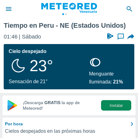
Tiempo en Peru - NE (Estados Unidos)
privacidad
01:46
Sábado
...
o de
om.ve
com.ve) ha
Cielo despejado
ado por
23°
es para
ue la
 que se
Menguante
e calidad.
Sensación de 21°
Iluminada:
21%
eder a este
ediante las
opciones:
¡Descarga
GRATIS
la app de
Instalar
ookies y
Meteored!
e forma
Por hora
d digital
Cielos despejados en las próximas horas
ada, basada