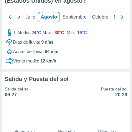
(Estados Unidos) en
agosto
?
ados con el
 seleccionar
o.
yo
Junio
Julio
Agosto
Septiembre
Octubre
Noviemb
calización
precisa e
ión mediante
T. Media:
24°C
Max.:
30°C
Min:
19°C
Días de lluvia:
9
días
, publicidad
Acum. de lluvia:
84 mm
dos,
 publicidad
Viento medio:
12 km/h
,
ón de
 desarrollo
Salida y Puesta del sol
s.
Salida del sol
Puesta del sol
tros 1199
06:27
20:29
ios
Primera luz
Mediodía
Última luz