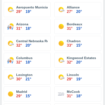
Aeropuerto Municial O'Neill
Alliance
29°
19°
27°
20°
Arizona
Bordeaux
31°
18°
31°
15°
Central Nebraska Regional Airport
Chadron
32°
20°
33°
15°
Columbus
Kingwood Estates
32°
18°
32°
20°
Lexington
Lincoln
30°
21°
29°
19°
Madrid
McCook
29°
15°
31°
18°