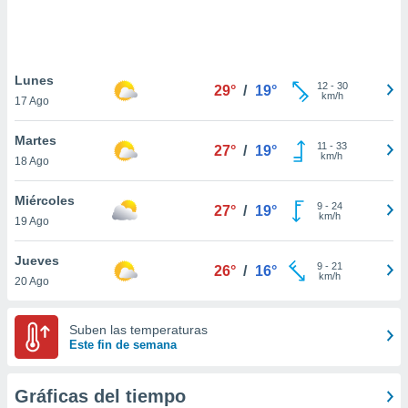
ste abono
 botón
.
Lunes
12
-
30
29°
/
19°
nto,
km/h
17 Ago
cios
Martes
kies,
11
-
33
27°
/
19°
km/h
18 Ago
ores únicos
as similares
nar,
Miércoles
9
-
24
27°
/
19°
rocesar
km/h
19 Ago
onales como
 este sitio
Jueves
recciones IP
9
-
21
26°
/
16°
km/h
20 Ago
ficadores de
 posible
s
Suben las temperaturas
 traten tus
Este fin de semana
nales en
 interés
go a lo que
Gráficas del tiempo
nerte. Para