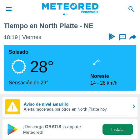
Tiempo en North Platte - NE
privacidad
18:19
Viernes
...
o de
om.ve
com.ve) ha
Soleado
ado por
28°
es para
ue la
 que se
Noreste
e calidad.
Sensación de 29°
14
28 km/h
eder a este
ediante las
opciones:
Aviso de nivel amarillo
Alerta moderada por otros en North Platte hoy
ookies y
e forma
¡Descarga
GRATIS
la app de
Instalar
d digital
Meteored!
ada, basada