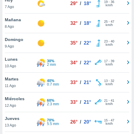
ublicidad y
19
-
36
29°
/
18°
km/h
7 Ago
do en
 mismo.
Mañana
25
-
47
32°
/
18°
sultar más
km/h
8 Ago
 en nuestra
 Cookies
y
Domingo
23
-
40
ualquier
35°
/
22°
km/h
9 Ago
ento
 botón
Lunes
30%
17
-
39
34°
/
22°
ación de
2 mm
km/h
10 Ago
kies
 disponible
Martes
40%
13
-
32
e nuestra
33°
/
21°
0.7 mm
km/h
11 Ago
.
Miércoles
IVAMENTE,
60%
21
-
41
33°
/
21°
2.3 mm
km/h
12 Ago
as
Jueves
70%
15
-
47
26°
/
20°
 a cookies
5.5 mm
km/h
13 Ago
 no aceptar