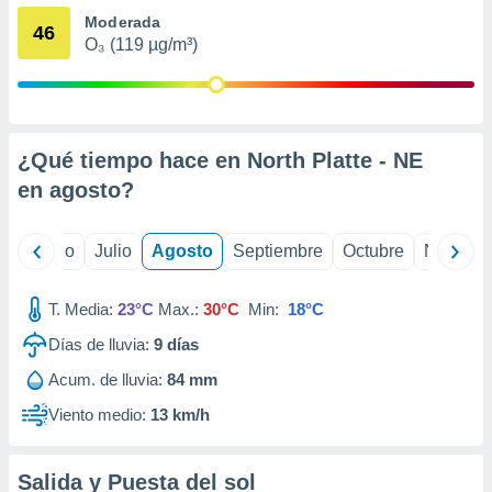
ados con el
Moderada
 seleccionar
46
o.
O₃ (119 µg/m³)
calización
precisa e
ión mediante
¿Qué tiempo hace en North Platte - NE
, publicidad
en
agosto
?
dos,
 publicidad
,
yo
Junio
Julio
Agosto
Septiembre
Octubre
Noviemb
ón de
 desarrollo
s.
T. Media:
23°C
Max.:
30°C
Min:
18°C
tros 1199
Días de lluvia:
9
días
ios
Acum. de lluvia:
84 mm
Viento medio:
13 km/h
Salida y Puesta del sol