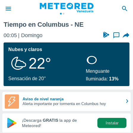
Tiempo en Columbus - NE
privacidad
00:05
Domingo
...
o de
om.ve
com.ve) ha
Nubes y claros
ado por
22°
es para
ue la
 que se
Menguante
e calidad.
Sensación de 20°
Iluminada:
13%
eder a este
ediante las
opciones:
Aviso de nivel naranja
Alerta importante por tormenta en Columbus hoy
ookies y
e forma
¡Descarga
GRATIS
la app de
Instalar
d digital
Meteored!
ada, basada