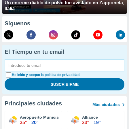
Un enorme diablo de polvo fue avistado en Zapponeta,
Italia
Síguenos
El Tiempo en tu email
He leído y acepto la política de privacidad.
Principales ciudades
Más ciudades
Aeropuerto Municial O'Neill
Alliance
35°
20°
33°
19°