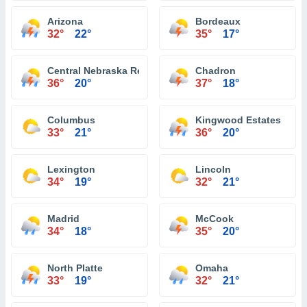
Arizona
Bordeaux
32°
22°
35°
17°
Central Nebraska Regional Airport
Chadron
36°
20°
37°
18°
Columbus
Kingwood Estates
33°
21°
36°
20°
Lexington
Lincoln
34°
19°
32°
21°
Madrid
McCook
34°
18°
35°
20°
North Platte
Omaha
33°
19°
32°
21°