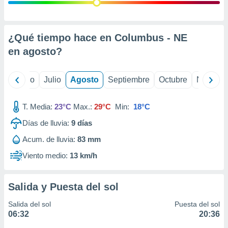
ados con el
 seleccionar
o.
calización
¿Qué tiempo hace en Columbus - NE
precisa e
en
agosto
?
ión mediante
, publicidad
yo
Junio
Julio
Agosto
Septiembre
Octubre
Noviemb
dos,
 publicidad
T. Media:
23°C
Max.:
29°C
Min:
18°C
,
Días de lluvia:
9
días
ón de
 desarrollo
Acum. de lluvia:
83 mm
s.
Viento medio:
13 km/h
tros 1199
ios
Salida y Puesta del sol
Salida del sol
Puesta del sol
06:32
20:36