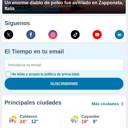
Un enorme diablo de polvo fue avistado en Zapponeta,
Italia
Síguenos
El Tiempo en tu email
He leído y acepto la política de privacidad.
Principales ciudades
Más ciudades
Calderon
Cayambe
24°
12°
19°
9°