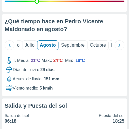
ados con el
 seleccionar
o.
calización
¿Qué tiempo hace en Pedro Vicente
precisa e
Maldonado en
agosto
?
ión mediante
, publicidad
yo
Junio
Julio
Agosto
Septiembre
Octubre
Noviemb
dos,
 publicidad
T. Media:
21°C
Max.:
24°C
Min:
18°C
,
Días de lluvia:
29
días
ón de
 desarrollo
Acum. de lluvia:
151 mm
s.
Viento medio:
5 km/h
tros 1199
ios
Salida y Puesta del sol
Salida del sol
Puesta del sol
06:18
18:25