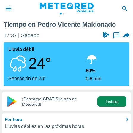
onado
Tiempo en Pedro Vicente Maldonado
privacidad
17:37
Sábado
...
o de
om.ve
com.ve) ha
Lluvia débil
ado por
24°
es para
ue la
 que se
60%
e calidad.
Sensación de 23°
0.6 mm
eder a este
ediante las
opciones:
¡Descarga
GRATIS
la app de
Instalar
ookies y
Meteored!
e forma
Por hora
d digital
Lluvias débiles en las próximas horas
ada, basada