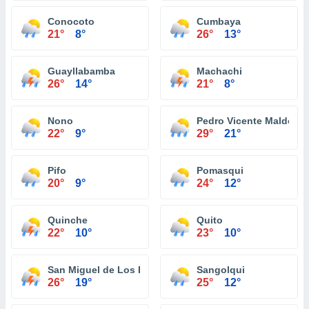
Conocoto
Cumbaya
21°
8°
26°
13°
Guayllabamba
Machachi
26°
14°
21°
8°
Nono
Pedro Vicente Maldona
22°
9°
29°
21°
Pifo
Pomasqui
20°
9°
24°
12°
Quinche
Quito
22°
10°
23°
10°
San Miguel de Los Bancos
Sangolqui
26°
19°
25°
12°