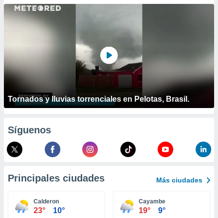
ublicidad y
do en
 mismo.
sultar más
 en nuestra
 Cookies
y
ualquier
ento
 botón
Tornados y lluvias torrenciales en Pelotas, Brasil.
ación de
kies
 disponible
Síguenos
e nuestra
.
IVAMENTE,
Principales ciudades
Más ciudades
as
 a cookies
Calderon
Cayambe
23°
10°
19°
9°
 no aceptar