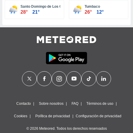
ste abono
Santo Domingo de Los Colorados
Tumbaco
 botón
28°
21°
26°
12°
.
nto,
cios
kies,
ores únicos
as similares
nar,
rocesar
onales como
 este sitio
recciones IP
ficadores de
 posible
s
Contacto
Sobre nosotros
FAQ
Términos de uso
 traten tus
nales en
Cookies
Política de privacidad
Configuración de privacidad
 interés
go a lo que
© 2026 Meteored. Todos los derechos reservados
nerte. Para