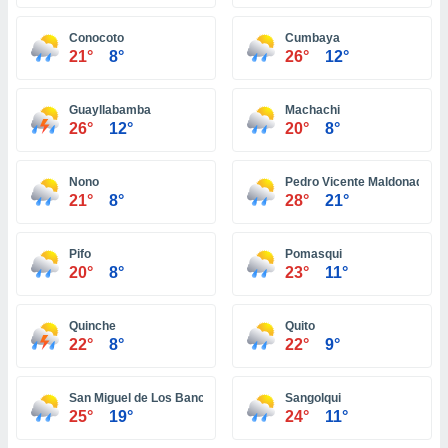
ón de
uedes
Conocoto
Cumbaya
uestro sitio
21°
8°
26°
12°
ed.com.ve.
o, te
 de que
Guayllabamba
Machachi
talarán
26°
12°
20°
8°
e sean
para
a
Nono
Pedro Vicente Maldonado
por el sitio
21°
8°
28°
21°
o se
cookies para
Pifo
Pomasqui
nto ni para
20°
8°
23°
11°
licidad o
Quinche
Quito
ado, aunque
22°
8°
22°
9°
sualizar
general no
ada. Puedes
San Miguel de Los Bancos
Sangolqui
 instalación
25°
19°
24°
11°
y acceder a
io web a