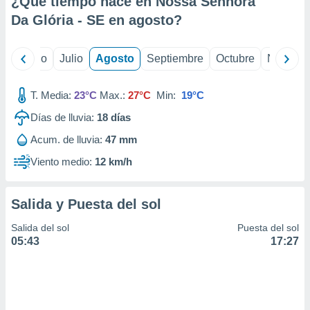
¿Qué tiempo hace en Nossa Senhora
ados con el
 seleccionar
Da Glória - SE en
agosto
?
o.
calización
yo
Junio
Julio
Agosto
Septiembre
Octubre
Noviemb
precisa e
ión mediante
T. Media:
23°C
Max.:
27°C
Min:
19°C
, publicidad
Días de lluvia:
18
días
dos,
Acum. de lluvia:
47 mm
 publicidad
,
Viento medio:
12 km/h
ón de
 desarrollo
s.
Salida y Puesta del sol
tros 1199
Salida del sol
Puesta del sol
ios
05:43
17:27