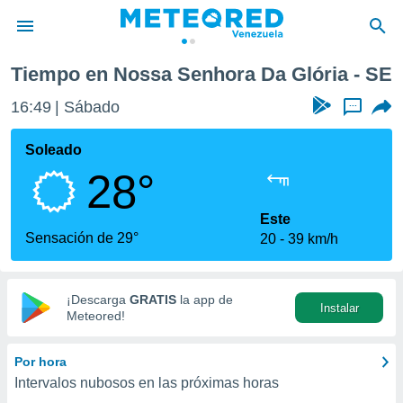
Tiempo en Nossa Senhora Da Glória - SE
privacidad
16:49
Sábado
...
o de
om.ve
com.ve) ha
Soleado
ado por
28°
es para
ue la
 que se
Este
e calidad.
Sensación de 29°
20
39 km/h
eder a este
ediante las
opciones:
¡Descarga
GRATIS
la app de
Instalar
ookies y
Meteored!
e forma
Por hora
d digital
Intervalos nubosos en las próximas horas
ada, basada