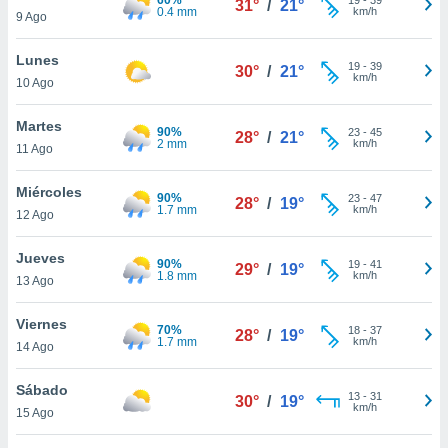
31°
/
21°
ublicidad y
0.4 mm
km/h
9 Ago
do en
Lunes
 mismo.
19
-
39
30°
/
21°
km/h
sultar más
10 Ago
 en nuestra
 Cookies
y
Martes
90%
23
-
45
28°
/
21°
ualquier
2 mm
km/h
11 Ago
ento
Miércoles
 botón
90%
23
-
47
28°
/
19°
1.7 mm
km/h
12 Ago
ación de
kies
 disponible
Jueves
90%
19
-
41
29°
/
19°
e nuestra
1.8 mm
km/h
13 Ago
.
Viernes
70%
IVAMENTE,
18
-
37
28°
/
19°
1.7 mm
km/h
14 Ago
as
Sábado
13
-
31
30°
/
19°
 a cookies
km/h
15 Ago
 no aceptar