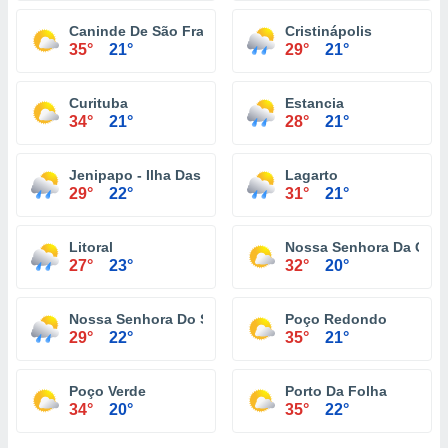
Caninde De São Francisco
Cristinápolis
35°
21°
29°
21°
Curituba
Estancia
34°
21°
28°
21°
Jenipapo - Ilha Das Flores
Lagarto
29°
22°
31°
21°
Litoral
Nossa Senhora Da Glór
27°
23°
32°
20°
Nossa Senhora Do Socorro
Poço Redondo
29°
22°
35°
21°
Poço Verde
Porto Da Folha
34°
20°
35°
22°