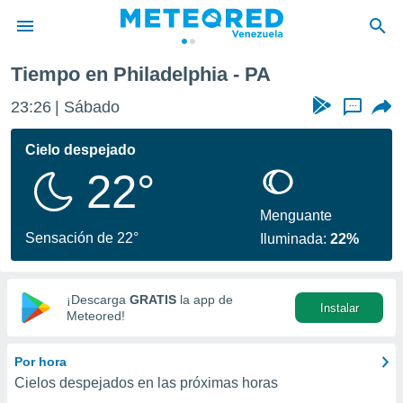
Tiempo en Philadelphia - PA
privacidad
23:26
Sábado
...
o de
om.ve
com.ve) ha
Cielo despejado
ado por
22°
es para
ue la
 que se
Menguante
e calidad.
Sensación de 22°
Iluminada:
22%
eder a este
ediante las
opciones:
¡Descarga
GRATIS
la app de
Instalar
ookies y
Meteored!
e forma
Por hora
d digital
Cielos despejados en las próximas horas
ada, basada