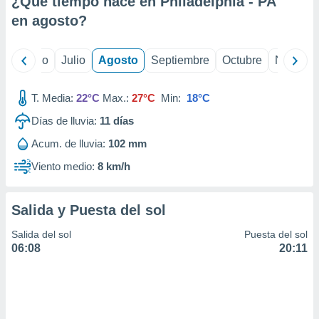
¿Qué tiempo hace en Philadelphia - PA
ados con el
 seleccionar
en
agosto
?
o.
calización
yo
Junio
Julio
Agosto
Septiembre
Octubre
Noviemb
precisa e
ión mediante
T. Media:
22°C
Max.:
27°C
Min:
18°C
, publicidad
Días de lluvia:
11
días
dos,
Acum. de lluvia:
102 mm
 publicidad
,
Viento medio:
8 km/h
ón de
 desarrollo
s.
Salida y Puesta del sol
tros 1199
Salida del sol
Puesta del sol
ios
06:08
20:11