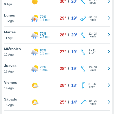
30°
/
20°
ublicidad y
km/h
9 Ago
do en
Lunes
 mismo.
70%
20
-
45
29°
/
19°
1.4 mm
km/h
sultar más
10 Ago
 en nuestra
 Cookies
y
Martes
70%
12
-
24
28°
/
20°
ualquier
1.7 mm
km/h
11 Ago
ento
Miércoles
 botón
80%
9
-
21
27°
/
19°
1.5 mm
km/h
12 Ago
ación de
kies
 disponible
Jueves
70%
13
-
34
28°
/
19°
e nuestra
1 mm
km/h
13 Ago
.
Viernes
IVAMENTE,
8
-
26
28°
/
18°
km/h
14 Ago
as
Sábado
10
-
22
25°
/
14°
 a cookies
km/h
15 Ago
 no aceptar