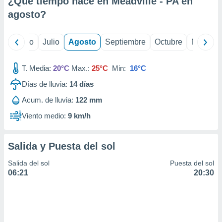
¿Qué tiempo hace en Meadville - PA en
ados con el
 seleccionar
agosto
?
o.
calización
yo
Junio
Julio
Agosto
Septiembre
Octubre
Noviemb
precisa e
ión mediante
T. Media:
20°C
Max.:
25°C
Min:
16°C
, publicidad
Días de lluvia:
14
días
dos,
Acum. de lluvia:
122 mm
 publicidad
,
Viento medio:
9 km/h
ón de
 desarrollo
s.
Salida y Puesta del sol
tros 1199
Salida del sol
Puesta del sol
ios
06:21
20:30