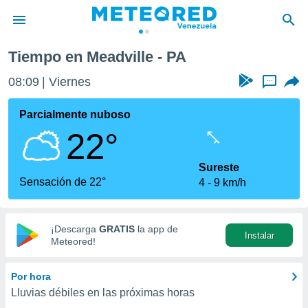
Tiempo en Meadville - PA
privacidad
08:09
Viernes
...
o de
om.ve
com.ve) ha
Parcialmente nuboso
ado por
22°
es para
ue la
 que se
Sureste
e calidad.
Sensación de 22°
4
9 km/h
eder a este
ediante las
opciones:
¡Descarga
GRATIS
la app de
Instalar
ookies y
Meteored!
e forma
Por hora
d digital
Lluvias débiles en las próximas horas
ada, basada