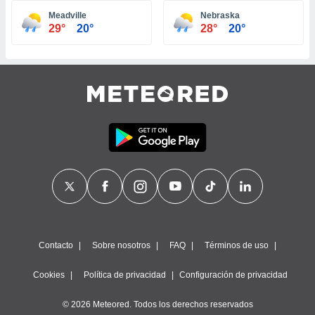
ste abono
Meadville
Nebraska
 botón
29°
20°
28°
20°
.
nto,
cios
kies,
ores únicos
as similares
nar,
rocesar
onales como
 este sitio
recciones IP
ficadores de
 posible
s
Contacto
Sobre nosotros
FAQ
Términos de uso
 traten tus
nales en
Cookies
Política de privacidad
Configuración de privacidad
 interés
go a lo que
© 2026 Meteored. Todos los derechos reservados
nerte. Para