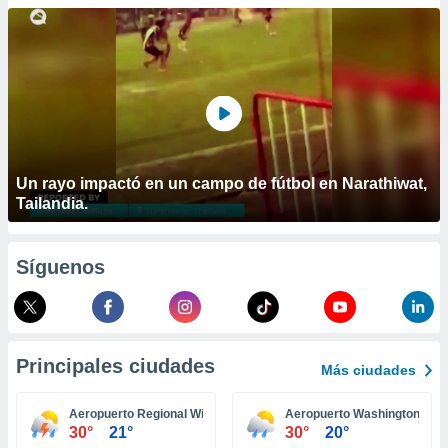
ublicidad y
do en
 mismo.
sultar más
 en nuestra
 Cookies
y
ualquier
ento
Un rayo impactó en un campo de fútbol en Narathiwat,
 botón
Tailandia.
ación de
kies
 disponible
Síguenos
e nuestra
.
IVAMENTE,
Principales ciudades
Más ciudades
as
 a cookies
Aeropuerto Regional Williamsport
Aeropuerto Washington
30°
21°
30°
20°
 no aceptar