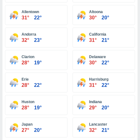
ón de
uedes
Allentown
Altoona
uestro sitio
31°
22°
30°
20°
ed.com.ve.
o, te
 de que
Andorra
California
talarán
32°
23°
31°
21°
e sean
para
a
Clarion
Delaware
por el sitio
28°
19°
30°
22°
o se
cookies para
Erie
Harrisburg
nto ni para
28°
22°
31°
22°
licidad o
Huston
Indiana
ado, aunque
28°
19°
29°
20°
sualizar
general no
ada. Puedes
Japan
Lancaster
 instalación
27°
20°
32°
21°
y acceder a
io web a