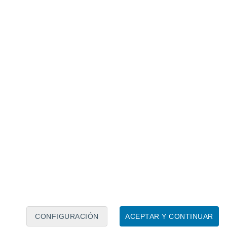
Calendario lunar
Lun
Mar
Mié
Jue
Vie
Sáb
Dom
7
8
9
10
11
12
13
14
15
16
17
18
19
20
CONFIGURACIÓN
ACEPTAR Y CONTINUAR
10