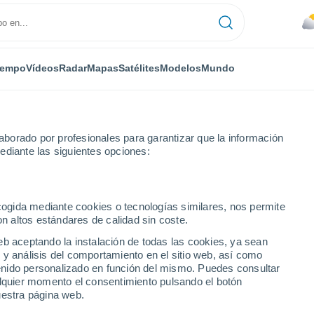
iempo
Vídeos
Radar
Mapas
Satélites
Modelos
Mundo
borado por profesionales para garantizar que la información
ediante las siguientes opciones:
ecogida mediante cookies o tecnologías similares, nos permite
on altos estándares de calidad sin coste.
eb aceptando la instalación de todas las cookies, ya sean
 y análisis del comportamiento en el sitio web, así como
...
ntenido personalizado en función del mismo. Puedes consultar
alquier momento el consentimiento pulsando el botón
Por hora
uestra página web.
Cielos nubosos en las próximas
horas