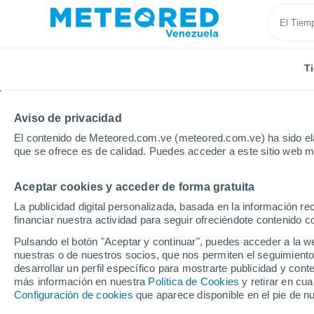
T
Aviso de privacidad
El contenido de Meteored.com.ve (meteored.com.ve) ha sido ela
que se ofrece es de calidad. Puedes acceder a este sitio web m
Aceptar cookies y acceder de forma gratuita
Inicio
Noruega
Akershus
Nesodden
La publicidad digital personalizada, basada en la información r
financiar nuestra actividad para seguir ofreciéndote contenido c
Tiempo en Nesodden
Pulsando el botón "Aceptar y continuar", puedes acceder a la w
nuestras o de nuestros socios, que nos permiten el seguimiento
21:18
Viernes
desarrollar un perfil específico para mostrarte publicidad y co
más información en nuestra
Política de Cookies
y retirar en cu
Configuración de cookies
que aparece disponible en el pie de n
Parcialmente nuboso