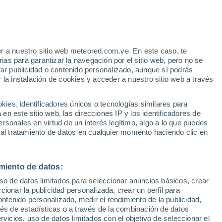
Aviso de nivel amarillo
Alerta moderada por viento en
Nesodden hoy
r a nuestro sitio web meteored.com.ve. En este caso, te
h
as para garantizar la navegación por el sitio web, pero no se
rar publicidad o contenido personalizado, aunque sí podrás
 la instalación de cookies y acceder a nuestro sitio web a través
via
Satélites
Modelos
es, identificadores únicos o tecnologías similares para
n este sitio web, las direcciones IP y los identificadores de
rsonales en virtud de un interés legítimo, algo a lo que puedes
 al tratamiento de datos en cualquier momento haciendo clic en
Lunes
Martes
Miércoles
Jueves
10 Ago
11 Ago
12 Ago
13 Ago
miento de datos:
uso de datos limitados para seleccionar anuncios básicos, crear
80%
ccionar la publicidad personalizada, crear un perfil para
0.8 mm
ontenido personalizado, medir el rendimiento de la publicidad,
20°
/
13°
21°
/
13°
21°
/
12°
21°
/
13°
vés de estadísticas o a través de la combinación de datos
rvicios, uso de datos limitados con el objetivo de seleccionar el