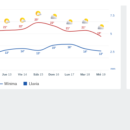
7.5
25°
23°
22°
21°
21°
21°
19°
5
16°
15°
14°
14°
2.5
13°
13°
13°
mm
Jue
13
Vie
14
Sáb
15
Dom
16
Lun
17
Mar
18
Mié
19
Mínima
Lluvia