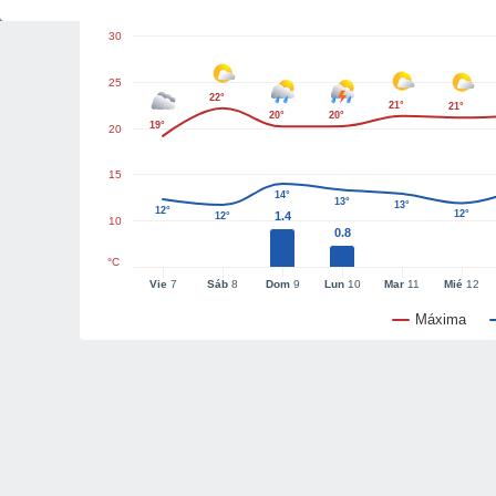
30
25
22°
21°
21°
20°
20°
19°
20
15
14°
13°
13°
12°
12°
1.4
12°
10
0.8
°C
Vie
7
Sáb
8
Dom
9
Lun
10
Mar
11
Mié
12
Máxima