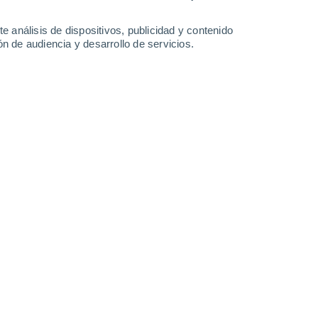
-
37
km/h
12
-
26
km/h
17
-
36
km/h
17
-
36
km/h
e análisis de dispositivos, publicidad y contenido
n de audiencia y desarrollo de servicios.
o
nuboso
Sur
2 Bajo
°
11
-
26 km/h
FPS:
no
nuboso
Sur
1 Bajo
°
9
-
23 km/h
FPS:
no
s
Sur
0 Bajo
°
12
-
23 km/h
FPS:
no
s
Sur
0 Bajo
°
12
-
24 km/h
FPS:
no
nuboso
Sur
0 Bajo
°
8
-
21 km/h
FPS:
no