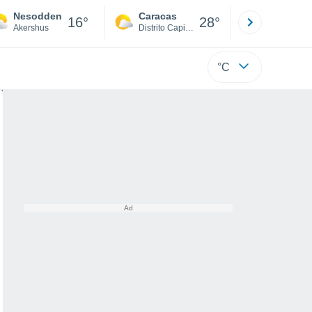
Nesodden
Caracas
Tucacas
16°
28°
Akershus
Distrito Capital
Falcón
°C