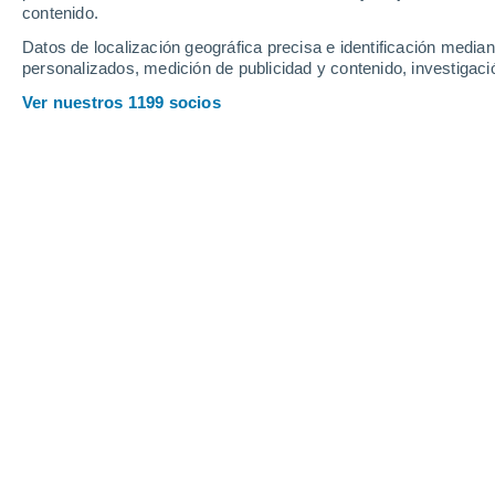
contenido.
15
-
35
km/h
28
-
54
km/h
19
12
-
26
km/h
Datos de localización geográfica precisa e identificación mediant
personalizados, medición de publicidad y contenido, investigació
Tiempo en Nesodden hoy
, 7 de agost
Ver nuestros 1199 socios
Parcialmente 
19°
17:00
Sensación T.
19
Parcialmente 
19°
18:00
Sensación T.
19
Nubes y claro
18°
19:00
Sensación T.
18
Nubes y claro
18°
20:00
Sensación T.
18
Parcialmente 
17°
21:00
Sensación T.
17