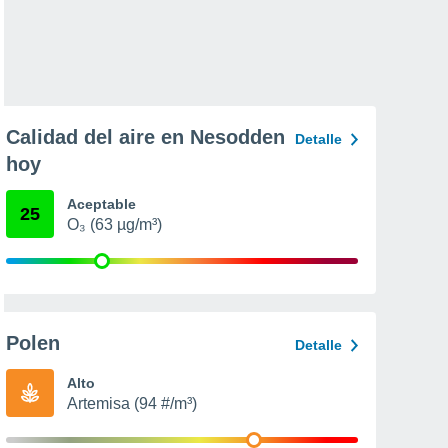
Calidad del aire en Nesodden
Detalle
hoy
Aceptable
25
O₃ (63 µg/m³)
Polen
Detalle
Alto
Artemisa (94 #/m³)