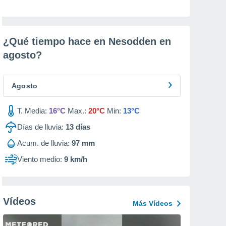
¿Qué tiempo hace en Nesodden en
agosto
?
Agosto
T. Media:
16°C
Max.:
20°C
Min:
13°C
Días de lluvia:
13
días
Acum. de lluvia:
97 mm
Viento medio:
9 km/h
Vídeos
Más Vídeos