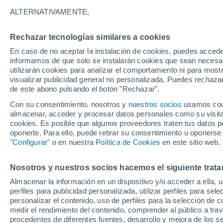
17°
ALTERNATIVAMENTE,
Rechazar tecnologías similares a cookies
Sur
En caso de no aceptar la instalación de cookies, puedes accede
Sensación de 17°
8
-
21 km/
informamos de que solo se instalarán cookies que sean necesari
utilizarán cookies para analizar el comportamiento ni para most
visualizar publicidad general no personalizada. Puedes rechazar
de este abono pulsando el botón "Rechazar".
Tiempo 1 - 7 días
Mapa de nubosidad
Radar de llu
Con su consentimiento, nosotros y
nuestros socios
usamos cooki
almacenar, acceder y procesar datos personales como su visita e
cookies. Es posible que algunos proveedores traten tus datos pe
oponerte. Para ello, puede retirar su consentimiento u oponerse
Mañana
Domingo
Hoy
"Configurar"
o en nuestra
Política de Cookies
en este sitio web.
8 Ago
9 Ago
7 Ago
Nosotros y nuestros socios hacemos el siguiente trata
Almacenar la información en un dispositivo y/o acceder a ella, 
80%
perfiles para publicidad personalizada, utilizar perfiles para sele
1.4 mm
personalizar el contenido, uso de perfiles para la selección de c
22°
/
12°
20°
/
14°
19°
/
12°
medir el rendimiento del contenido, comprender al público a tra
procedentes de diferentes fuentes, desarrollo y mejora de los se