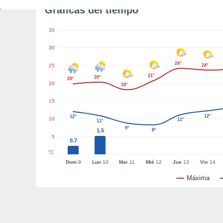
Gráficas del tiempo
35
30
24°
25
24°
21°
20°
20°
20
18°
15
12°
12°
10
11°
11°
9°
1.5
8°
5
0.7
°C
Dom
9
Lun
10
Mar
11
Mié
12
Jue
13
Vie
14
Máxima