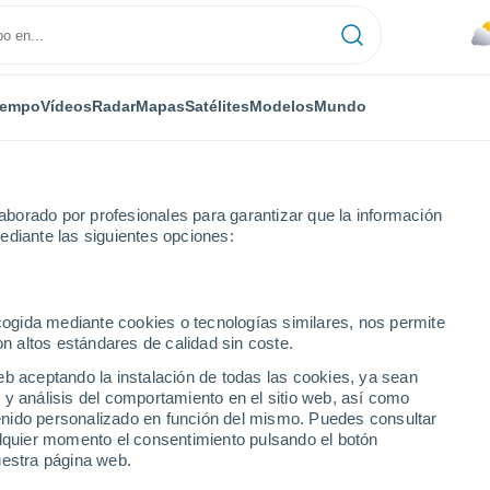
iempo
Vídeos
Radar
Mapas
Satélites
Modelos
Mundo
borado por profesionales para garantizar que la información
ediante las siguientes opciones:
ecogida mediante cookies o tecnologías similares, nos permite
on altos estándares de calidad sin coste.
eb aceptando la instalación de todas las cookies, ya sean
 y análisis del comportamiento en el sitio web, así como
...
ntenido personalizado en función del mismo. Puedes consultar
alquier momento el consentimiento pulsando el botón
Por hora
uestra página web.
Cielos cubiertos en las próximas
horas