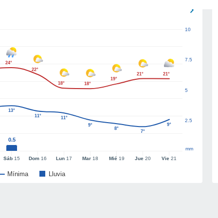
10
7.5
24°
22°
21°
21°
19°
18°
18°
5
13°
11°
11°
2.5
9°
9°
8°
7°
0.5
mm
Sáb
15
Dom
16
Lun
17
Mar
18
Mié
19
Jue
20
Vie
21
Mínima
Lluvia