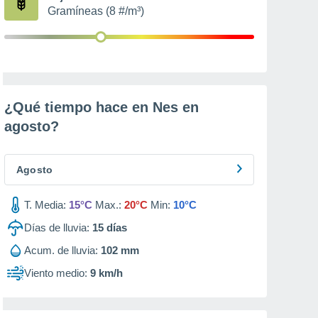
Gramíneas (8 #/m³)
¿Qué tiempo hace en Nes en
agosto
?
Agosto
T. Media:
15°C
Max.:
20°C
Min:
10°C
Días de lluvia:
15
días
Acum. de lluvia:
102 mm
Viento medio:
9 km/h