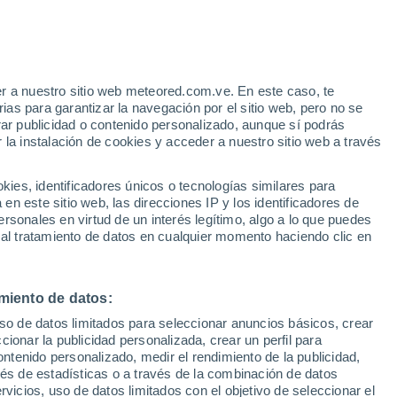
r a nuestro sitio web meteored.com.ve. En este caso, te
/h
as para garantizar la navegación por el sitio web, pero no se
rar publicidad o contenido personalizado, aunque sí podrás
 la instalación de cookies y acceder a nuestro sitio web a través
Satélites
Modelos
es, identificadores únicos o tecnologías similares para
n este sitio web, las direcciones IP y los identificadores de
rsonales en virtud de un interés legítimo, algo a lo que puedes
 al tratamiento de datos en cualquier momento haciendo clic en
iércoles
Jueves
Viernes
Sábado
12 Ago
13 Ago
14 Ago
15 Ago
miento de datos:
uso de datos limitados para seleccionar anuncios básicos, crear
70%
ccionar la publicidad personalizada, crear un perfil para
0.5 mm
ontenido personalizado, medir el rendimiento de la publicidad,
21°
/
8°
24°
/
11°
24°
/
12°
24°
/
13°
vés de estadísticas o a través de la combinación de datos
rvicios, uso de datos limitados con el objetivo de seleccionar el