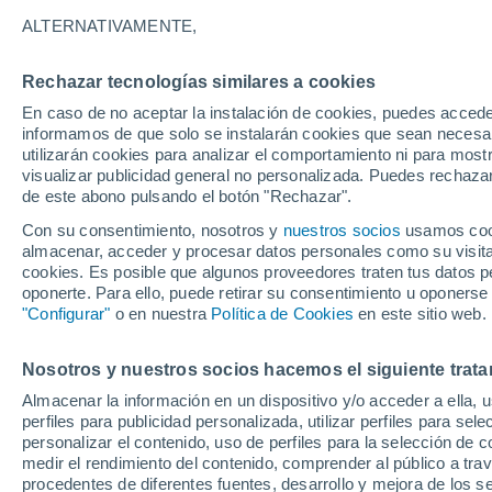
19°
ALTERNATIVAMENTE,
Rechazar tecnologías similares a cookies
Suroeste
En caso de no aceptar la instalación de cookies, puedes accede
Sensación de 19°
27
-
58 km
informamos de que solo se instalarán cookies que sean necesari
utilizarán cookies para analizar el comportamiento ni para most
visualizar publicidad general no personalizada. Puedes rechazar
de este abono pulsando el botón "Rechazar".
Tiempo 1 - 7 días
Mapa de viento
Radar de lluvia
Con su consentimiento, nosotros y
nuestros socios
usamos cooki
almacenar, acceder y procesar datos personales como su visita e
cookies. Es posible que algunos proveedores traten tus datos pe
oponerte. Para ello, puede retirar su consentimiento u oponerse
Mañana
Martes
M
Hoy
"Configurar"
o en nuestra
Política de Cookies
en este sitio web.
10 Ago
11 Ago
9 Ago
Nosotros y nuestros socios hacemos el siguiente trata
Almacenar la información en un dispositivo y/o acceder a ella, 
80%
70%
perfiles para publicidad personalizada, utilizar perfiles para sele
1.5 mm
0.7 mm
personalizar el contenido, uso de perfiles para la selección de c
20°
/
11°
18°
/
9°
20°
/
12°
medir el rendimiento del contenido, comprender al público a tra
procedentes de diferentes fuentes, desarrollo y mejora de los se