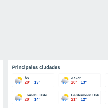
Principales ciudades
Ås
Asker
20°
13°
20°
13°
Fornebu Oslo
Gardermoen Oslo
20°
14°
21°
12°