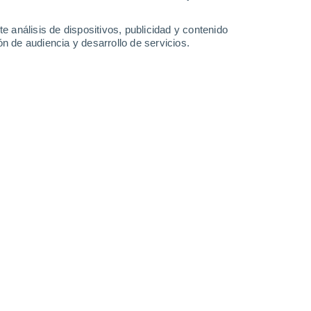
-
26
km/h
17
-
37
km/h
20
-
42
km/h
8
-
28
km/h
e análisis de dispositivos, publicidad y contenido
n de audiencia y desarrollo de servicios.
uboso
Suroeste
3 Medio
27
-
58 km/h
FPS:
6-10
uboso
Suroeste
3 Medio
28
-
58 km/h
FPS:
6-10
uboso
Sur
3 Medio
27
-
58 km/h
FPS:
6-10
uboso
Sur
3 Medio
26
-
55 km/h
FPS:
6-10
uboso
Sur
2 Bajo
25
-
54 km/h
FPS:
no