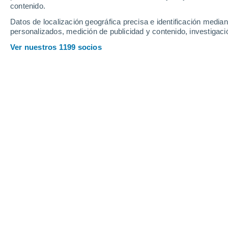
contenido.
19
-
42
km/h
14
-
32
km/h
12
28
-
59
km/h
Datos de localización geográfica precisa e identificación mediant
personalizados, medición de publicidad y contenido, investigació
Tiempo en Nes hoy
, 9 de agosto
Ver nuestros 1199 socios
Parcialmente n
19°
12:00
Sensación T.
19°
Parcialmente n
19°
13:00
Sensación T.
19°
Parcialmente n
19°
14:00
Sensación T.
19°
Parcialmente n
19°
15:00
Sensación T.
19°
Parcialmente n
19°
16:00
Sensación T.
19°