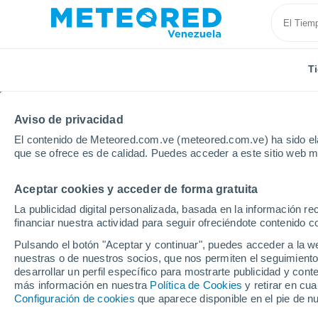
T
Aviso de privacidad
El contenido de Meteored.com.ve (meteored.com.ve) ha sido ela
que se ofrece es de calidad. Puedes acceder a este sitio web m
Aceptar cookies y acceder de forma gratuita
Inicio
Noruega
Akershus
Nes
La publicidad digital personalizada, basada en la información r
financiar nuestra actividad para seguir ofreciéndote contenido c
Tiempo en Nes
Pulsando el botón "Aceptar y continuar", puedes acceder a la w
nuestras o de nuestros socios, que nos permiten el seguimiento
12:00
Domingo
desarrollar un perfil específico para mostrarte publicidad y co
más información en nuestra
Política de Cookies
y retirar en cu
Configuración de cookies
que aparece disponible en el pie de n
Parcialmente nuboso