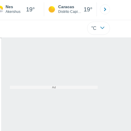
Nes
Caracas
Tucacas
19°
19°
Akershus
Distrito Capital
Falcón
°C