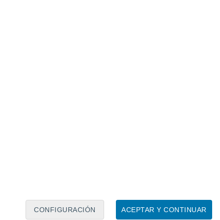
Calendario lunar
Lun
Mar
Mié
Jue
Vie
Sáb
Dom
9
10
11
12
13
14
15
16
17
18
19
20
21
22
CONFIGURACIÓN
ACEPTAR Y CONTINUAR