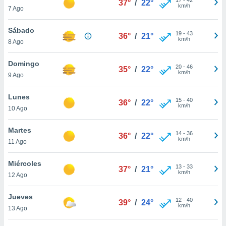
37°
/
22°
ublicidad y
km/h
7 Ago
do en
Sábado
 mismo.
19
-
43
36°
/
21°
km/h
sultar más
8 Ago
 en nuestra
 Cookies
y
Domingo
20
-
46
35°
/
22°
ualquier
km/h
9 Ago
ento
Lunes
 botón
15
-
40
36°
/
22°
km/h
10 Ago
ación de
kies
 disponible
Martes
14
-
36
36°
/
22°
e nuestra
km/h
11 Ago
.
Miércoles
IVAMENTE,
13
-
33
37°
/
21°
km/h
12 Ago
as
Jueves
12
-
40
39°
/
24°
 a cookies
km/h
13 Ago
 no aceptar