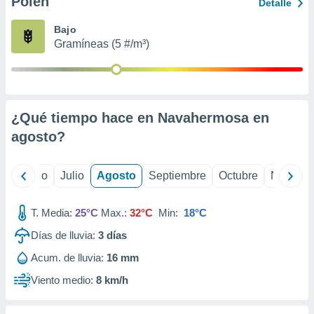
Polen
ados con el
Detalle
 seleccionar
o.
Bajo
Gramíneas (5 #/m³)
calización
precisa e
ión mediante
, publicidad
¿Qué tiempo hace en Navahermosa en
dos,
agosto
?
 publicidad
,
ón de
yo
Junio
Julio
Agosto
Septiembre
Octubre
Noviemb
 desarrollo
s.
T. Media:
25°C
Max.:
32°C
Min:
18°C
tros 1199
ios
Días de lluvia:
3
días
Acum. de lluvia:
16 mm
Viento medio:
8 km/h