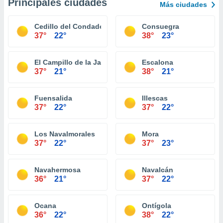
Principales ciudades
Más ciudades
Cedillo del Condado
Consuegra
37°
22°
38°
23°
El Campillo de la Jara
Escalona
37°
21°
38°
21°
Fuensalida
Illescas
37°
22°
37°
22°
Los Navalmorales
Mora
37°
22°
37°
23°
Navahermosa
Navalcán
36°
21°
37°
22°
Ocana
Ontígola
36°
22°
38°
22°