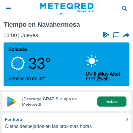
Navahermosa
Tiempo en Navahermosa
privacidad
13:00
Jueves
...
o de
om.ve
com.ve) ha
Soleado
ado por
33°
es para
ue la
 que se
UV
8 ¡Muy Alto!
e calidad.
Sensación de 32°
FPS
25-50
eder a este
ediante las
opciones:
¡Descarga
GRATIS
la app de
Instalar
ookies y
Meteored!
e forma
Por hora
d digital
Cielos despejados en las próximas horas
ada, basada