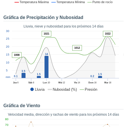
formación
Temperatura Máxima
Temperatura Mínima
Punto de rocío
 mediante
tecnologías
Gráfica de Precipitación y Nubosidad
nos permite
r nuestra
Lluvia, nieve y nubosidad para los próximos 14 días
para seguir
1
30
e contenido
1021
1022
ACEPTAR
estándares
25
Y
 sin coste.
20
CONTINUAR
1012
 el botón
5
14
15
1008
continuar",
CONFIGURACIÓN
10
ceder a la
tando la
5
3.5
n de todas
1.5
1.5
0.1
0.2
mm
s, ya sean
Jue
6
Sáb
8
Lun
10
Mié
12
Vie
14
Dom
16
Mar
18
de nuestros
Lluvia
Nubosidad (%)
Presión
 que nos
ten el
 y análisis
Gráfica de Viento
tamiento en
b, así como
Velocidad media, dirección y rachas de viento para los próximos 14 días
r un perfil
80
ico para
70