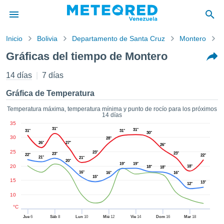
Inicio
Bolivia
Departamento de Santa Cruz
Montero
G
privacidad
Gráficas del tiempo de Montero
enido de
d.com.ve
14 días
7 días
com.ve) ha
orado por
Gráfica de Temperatura
ales para
ar que la
Temperatura máxima, temperatura mínima y punto de rocío para los próximos
14 días
ón que se
35
de calidad.
31°
31°
31°
31°
30°
eder a este
30
28°
26°
27°
ediante las
26°
25
23°
23°
23°
 opciones:
22°
22°
21°
21°
20°
19°
19°
20
18°
18°
18°
16°
16°
16°
cookies y
15°
15
13°
de forma
12°
uita
10
dad digital
°C
ada, basada
Jue
6
Sáb
8
Lun
10
Mié
12
Vie
14
Dom
16
Mar
18