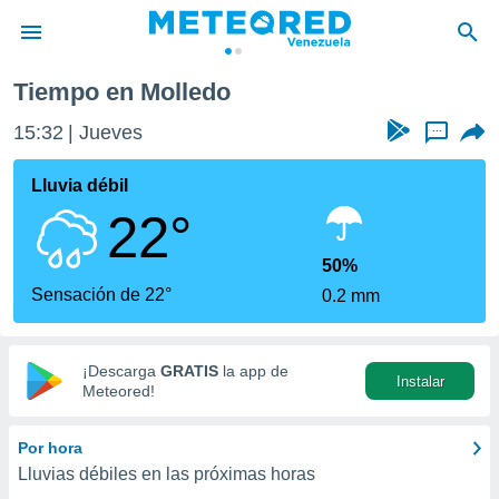
Tiempo en Molledo
privacidad
15:32
Jueves
...
o de
om.ve
com.ve) ha
Lluvia débil
ado por
22°
es para
ue la
 que se
50%
e calidad.
Sensación de 22°
0.2 mm
eder a este
ediante las
opciones:
¡Descarga
GRATIS
la app de
Instalar
ookies y
Meteored!
e forma
Por hora
d digital
Lluvias débiles en las próximas horas
ada, basada