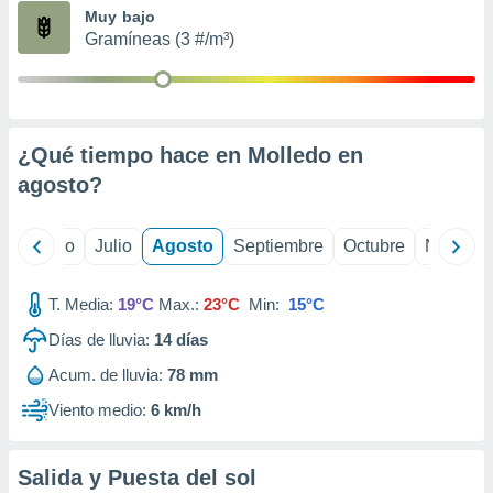
ados con el
Muy bajo
 seleccionar
Gramíneas (3 #/m³)
o.
calización
precisa e
ión mediante
¿Qué tiempo hace en Molledo en
, publicidad
agosto
?
dos,
 publicidad
,
yo
Junio
Julio
Agosto
Septiembre
Octubre
Noviemb
ón de
 desarrollo
T. Media:
19°C
Max.:
23°C
Min:
15°C
s.
Días de lluvia:
14
días
tros 1199
ios
Acum. de lluvia:
78 mm
Viento medio:
6 km/h
Salida y Puesta del sol