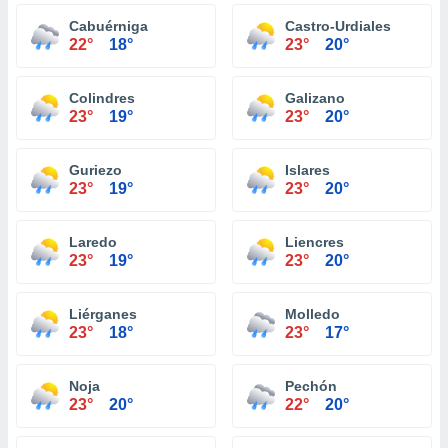
Cabuérniga
Castro-Urdiales
22°
18°
23°
20°
Colindres
Galizano
23°
19°
23°
20°
Guriezo
Islares
23°
19°
23°
20°
Laredo
Liencres
23°
19°
23°
20°
Liérganes
Molledo
23°
18°
23°
17°
Noja
Pechón
23°
20°
22°
20°