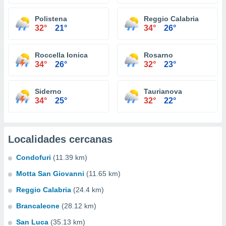
Polistena
Reggio Calabria
32°
21°
34°
26°
Roccella Ionica
Rosarno
34°
26°
32°
23°
Siderno
Taurianova
34°
25°
32°
22°
Localidades cercanas
Condofuri
(11.39 km)
Motta San Giovanni
(11.65 km)
Reggio Calabria
(24.4 km)
Brancaleone
(28.12 km)
San Luca
(35.13 km)