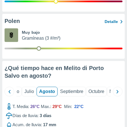
ados con el
 seleccionar
o.
calización
Polen
Detalle
precisa e
ión mediante
Muy bajo
Gramíneas (3 #/m³)
, publicidad
dos,
 publicidad
,
¿Qué tiempo hace en Melito di Porto
ón de
 desarrollo
Salvo en
agosto
?
s.
tros 1199
yo
Junio
Julio
Agosto
Septiembre
Octubre
Noviemb
ios
T. Media:
26°C
Max.:
29°C
Min:
22°C
Días de lluvia:
3
días
Acum. de lluvia:
17 mm