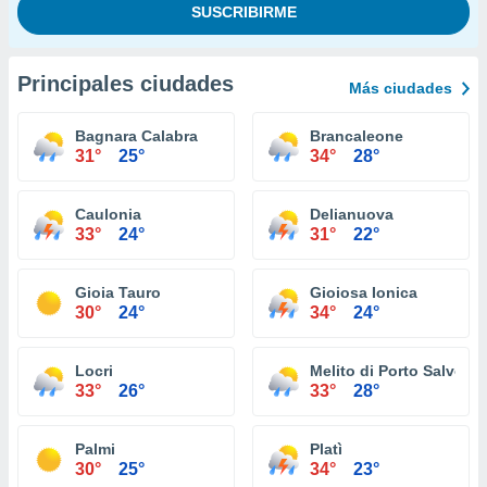
Principales ciudades
Más ciudades
Bagnara Calabra
Brancaleone
31°
25°
34°
28°
Caulonia
Delianuova
33°
24°
31°
22°
Gioia Tauro
Gioiosa Ionica
30°
24°
34°
24°
Locri
Melito di Porto Salvo
33°
26°
33°
28°
Palmi
Platì
30°
25°
34°
23°