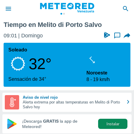
o di Porto Salvo
Tiempo en Melito di Porto Salvo
privacidad
09:01
Domingo
...
o de
om.ve
com.ve) ha
Soleado
ado por
32°
es para
ue la
 que se
Noroeste
e calidad.
Sensación de 34°
8
19 km/h
eder a este
ediante las
opciones:
Aviso de nivel rojo
Alerta extrema por altas temperaturas en Melito di Porto
ookies y
Salvo hoy
e forma
¡Descarga
GRATIS
la app de
Instalar
d digital
Meteored!
ada, basada