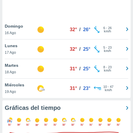
ste abono
 botón
.
Domingo
6
-
26
32°
/
26°
nto,
km/h
16 Ago
cios
Lunes
kies,
5
-
23
32°
/
25°
km/h
17 Ago
ores únicos
as similares
nar,
Martes
8
-
23
31°
/
25°
rocesar
km/h
18 Ago
onales como
 este sitio
Miércoles
recciones IP
10
-
47
31°
/
23°
km/h
19 Ago
ficadores de
 posible
s
Gráficas del tiempo
 traten tus
nales en
 interés
31°
30°
31°
31°
31°
32°
32°
31°
31°
32°
32°
31°
30°
go a lo que
nerte. Para