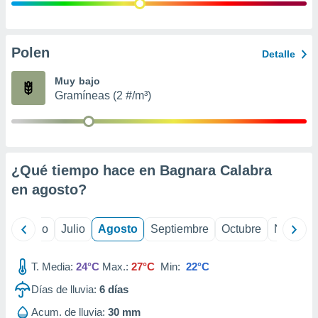
ados con el
 seleccionar
o.
calización
Polen
Detalle
precisa e
ión mediante
Muy bajo
Gramíneas (2 #/m³)
, publicidad
dos,
 publicidad
,
¿Qué tiempo hace en Bagnara Calabra
ón de
 desarrollo
en
agosto
?
s.
tros 1199
yo
Junio
Julio
Agosto
Septiembre
Octubre
Noviemb
ios
T. Media:
24°C
Max.:
27°C
Min:
22°C
Días de lluvia:
6
días
Acum. de lluvia:
30 mm