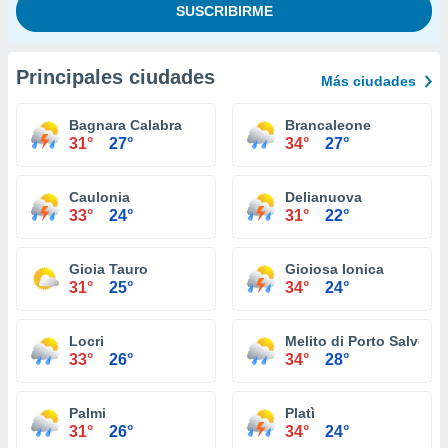
Principales ciudades
Más ciudades
Bagnara Calabra
Brancaleone
31°
27°
34°
27°
Caulonia
Delianuova
33°
24°
31°
22°
Gioia Tauro
Gioiosa Ionica
31°
25°
34°
24°
Locri
Melito di Porto Salvo
33°
26°
34°
28°
Palmi
Platì
31°
26°
34°
24°