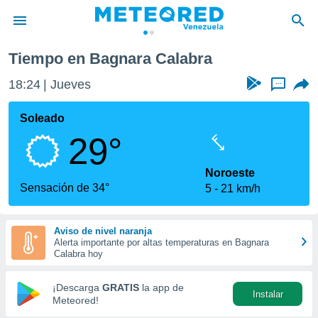
ra Calabra
Tiempo en Bagnara Calabra
privacidad
18:24
Jueves
...
o de
om.ve
com.ve) ha
Soleado
ado por
29°
es para
ue la
 que se
Noroeste
e calidad.
Sensación de 34°
5
21 km/h
eder a este
ediante las
opciones:
Aviso de nivel naranja
Alerta importante por altas temperaturas en Bagnara
ookies y
Calabra hoy
e forma
¡Descarga
GRATIS
la app de
Instalar
d digital
Meteored!
ada, basada