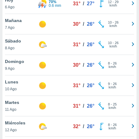
70%
ublicidad y
12
-
29
31°
/
27°
0.6 mm
km/h
6 Ago
do en
 mismo.
Mañana
10
-
26
30°
/
26°
sultar más
km/h
7 Ago
 en nuestra
 Cookies
y
Sábado
10
-
26
ualquier
31°
/
26°
km/h
8 Ago
ento
 botón
Domingo
8
-
26
30°
/
26°
ación de
km/h
9 Ago
kies
 disponible
Lunes
9
-
26
e nuestra
31°
/
26°
km/h
10 Ago
.
Martes
IVAMENTE,
8
-
25
31°
/
26°
km/h
11 Ago
as
Miércoles
8
-
26
32°
/
26°
 a cookies
km/h
12 Ago
 no aceptar