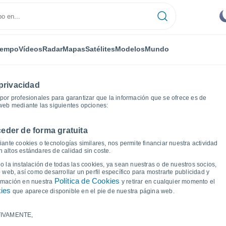
iempo
Vídeos
Radar
Mapas
Satélites
Modelos
Mundo
privacidad
or profesionales para garantizar que la información que se ofrece es de
 web mediante las siguientes opciones:
eder de forma gratuita
icas del tiempo
ante cookies o tecnologías similares, nos permite financiar nuestra actividad
 altos estándares de calidad sin coste.
 Maringá - PR
 la instalación de todas las cookies, ya sean nuestras o de nuestros socios,
 web, así como desarrollar un perfil específico para mostrarte publicidad y
Política de Cookies
ormación en nuestra
y retirar en cualquier momento el
kies
que aparece disponible en el pie de nuestra página web.
IVAMENTE,
a y punto de rocío para los próximos 14 días