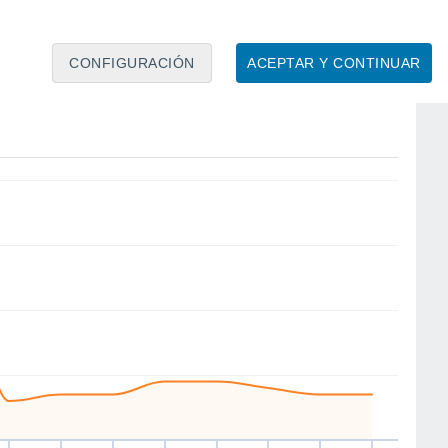
CONFIGURACIÓN
ACEPTAR Y CONTINUAR
E
E
E
E
NE
NE
E
E
ié
12
Jue
13
Vie
14
Sáb
15
Dom
16
Lun
17
Mar
18
Mié
19
to
Velocidad media del viento