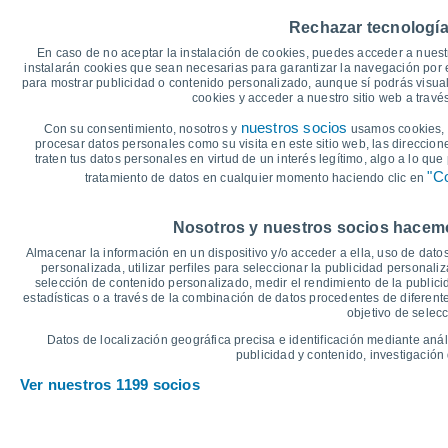
35
Rechazar tecnología
30
28°
En caso de no aceptar la instalación de cookies, puedes acceder a nuest
27°
26°
instalarán cookies que sean necesarias para garantizar la navegación por el
25°
24°
25
para mostrar publicidad o contenido personalizado, aunque sí podrás visual
23°
cookies y acceder a nuestro sitio web a trav
20
17°
17°
nuestros socios
16°
Con su consentimiento, nosotros y
16°
usamos cookies, i
16°
14°
procesar datos personales como su visita en este sitio web, las direccion
15
traten tus datos personales en virtud de un interés legítimo, algo a lo qu
"Co
tratamiento de datos en cualquier momento haciendo clic en
10
°C
Nosotros y nuestros socios hacemos
Jue
6
Vie
7
Sáb
8
Dom
9
Lun
10
Mar
11
M
Almacenar la información en un dispositivo y/o acceder a ella, uso de datos
Temperatura Máxima
T
personalizada, utilizar perfiles para seleccionar la publicidad personaliz
selección de contenido personalizado, medir el rendimiento de la publici
estadísticas o a través de la combinación de datos procedentes de diferentes
objetivo de selecc
Gráfica de Precipitación y Nubosidad
Datos de localización geográfica precisa e identificación mediante anál
Lluvia, nieve y nubos
publicidad y contenido, investigación 
40
Ver nuestros 1199 socios
35
1020
10
30