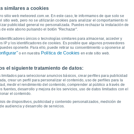
s similares a cookies
30°
29°
29°
28°
28°
ro sitio web meteored.com.ve. En este caso, te informamos de que solo se
26°
26°
26°
 sitio web, pero no se utilizarán cookies para analizar el comportamiento ni
izar publicidad general no personalizada. Puedes rechazar la instalación de
és de este abono pulsando el botón "Rechazar".
19°
19°
18°
17°
17°
16°
dentificadores únicos o tecnologías similares para almacenar, acceder y
15°
es IP y los identificadores de cookies. Es posible que algunos proveedores
13°
e puedes oponerte. Para ello, puede retirar su consentimiento u oponerse al
nfigurar"
Política de Cookies
o en nuestra
en este sitio web.
 el siguiente tratamiento de datos:
ié
12
Jue
13
Vie
14
Sáb
15
Dom
16
Lun
17
Mar
18
Mié
19
 limitados para seleccionar anuncios básicos, crear perfiles para publicidad
emperatura Mínima
Punto de rocío
ada, crear un perfil para personalizar el contenido, uso de perfiles para la
dad, medir el rendimiento del contenido, comprender al público a través de
 fuentes, desarrollo y mejora de los servicios, uso de datos limitados con el
ionar el contenido.
isis de dispositivos, publicidad y contenido personalizados, medición de
idad para los próximos 14 días
de audiencia y desarrollo de servicios.
100
19
1019
75
1017