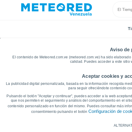
T
Aviso de 
El contenido de Meteored.com.ve (meteored.com.ve) ha sido elaborado p
calidad. Puedes acceder a este sitio
Aceptar cookies y acc
Inicio
Brasil
Estado de Paraná
Maringá
Gráf
La publicidad digital personalizada, basada en la información recogida medi
para seguir ofreciéndote contenido con
Gráficas del tiempo de
Pulsando el botón "Aceptar y continuar", puedes acceder a la web aceptando
que nos permiten el seguimiento y análisis del comportamiento en el sitio
contenido personalizado en función del mismo. Puedes consultar más inf
14 días
7 días
Configuración de coo
consentimiento pulsando el botón
Gráfica de Temperatura
ALTERNAT
Temperatura máxima, temperatura mínim