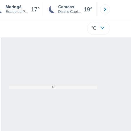
Maringá
Caracas
Tucacas
17°
19°
Estado de Paraná
Distrito Capital
Falcón
°C