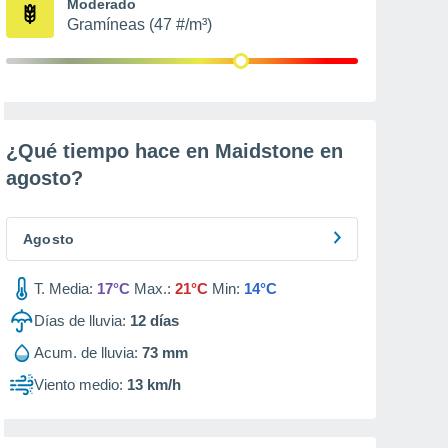
Moderado
Gramíneas (47 #/m³)
¿Qué tiempo hace en Maidstone en
agosto
?
Agosto
T. Media:
17°C
Max.:
21°C
Min:
14°C
Días de lluvia:
12
días
Acum. de lluvia:
73 mm
Viento medio:
13 km/h