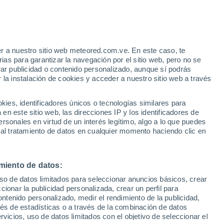
r a nuestro sitio web meteored.com.ve. En este caso, te
/h
as para garantizar la navegación por el sitio web, pero no se
rar publicidad o contenido personalizado, aunque sí podrás
 la instalación de cookies y acceder a nuestro sitio web a través
via
Satélites
Modelos
es, identificadores únicos o tecnologías similares para
n este sitio web, las direcciones IP y los identificadores de
rsonales en virtud de un interés legítimo, algo a lo que puedes
 al tratamiento de datos en cualquier momento haciendo clic en
Martes
Miércoles
Jueves
Viernes
11 Ago
12 Ago
13 Ago
14 Ago
miento de datos:
uso de datos limitados para seleccionar anuncios básicos, crear
ccionar la publicidad personalizada, crear un perfil para
ontenido personalizado, medir el rendimiento de la publicidad,
25°
/
14°
29°
/
15°
32°
/
16°
34°
/
18°
vés de estadísticas o a través de la combinación de datos
rvicios, uso de datos limitados con el objetivo de seleccionar el