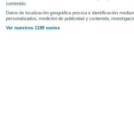
contenido.
16
-
37
km/h
17
-
36
km/h
18
15
-
36
km/h
Datos de localización geográfica precisa e identificación mediant
personalizados, medición de publicidad y contenido, investigació
Tiempo en Maidstone hoy
, 8 de agos
Ver nuestros 1199 socios
Nubes y claros
26°
16:00
Sensación T.
26°
Nubes y claros
25°
17:00
Sensación T.
26°
Nubes y claros
25°
18:00
Sensación T.
25°
Soleado
24°
19:00
Sensación T.
25°
Nubes y claros
22°
20:00
Sensación T.
25°