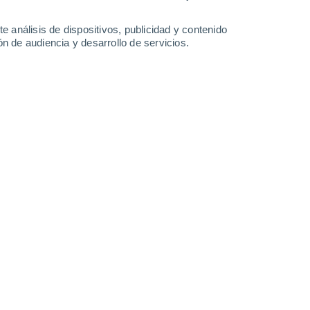
-
40
km/h
12
-
31
km/h
9
-
22
km/h
14
-
34
km/h
e análisis de dispositivos, publicidad y contenido
n de audiencia y desarrollo de servicios.
to
Sur
3 Medio
10
-
29 km/h
FPS:
6-10
Sur
2 Bajo
10
-
25 km/h
FPS:
no
Sur
1 Bajo
10
-
24 km/h
FPS:
no
Sur
0 Bajo
8
-
23 km/h
FPS:
no
Sur
0 Bajo
6
-
18 km/h
FPS:
no