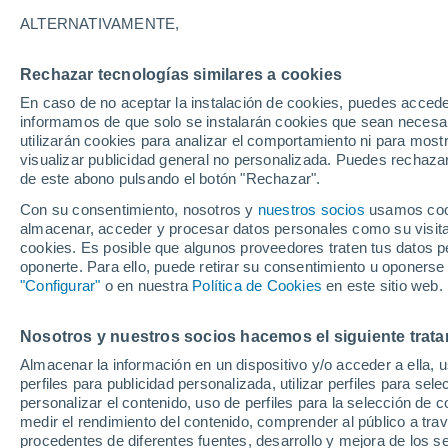
26°
ALTERNATIVAMENTE,
Rechazar tecnologías similares a cookies
Sur
En caso de no aceptar la instalación de cookies, puedes accede
Sensación de 26°
10
-
29 km
informamos de que solo se instalarán cookies que sean necesari
utilizarán cookies para analizar el comportamiento ni para most
visualizar publicidad general no personalizada. Puedes rechazar
de este abono pulsando el botón "Rechazar".
Tiempo 1 - 7 días
Mapa de nubosidad
Radar de llu
Con su consentimiento, nosotros y
nuestros socios
usamos cooki
almacenar, acceder y procesar datos personales como su visita e
cookies. Es posible que algunos proveedores traten tus datos pe
oponerte. Para ello, puede retirar su consentimiento u oponerse
Mañana
Lunes
Hoy
"Configurar"
o en nuestra
Política de Cookies
en este sitio web.
9 Ago
10 Ago
8 Ago
Nosotros y nuestros socios hacemos el siguiente trata
Almacenar la información en un dispositivo y/o acceder a ella, 
perfiles para publicidad personalizada, utilizar perfiles para sele
personalizar el contenido, uso de perfiles para la selección de c
30°
/
14°
26°
/
16°
26°
/
11°
medir el rendimiento del contenido, comprender al público a tra
procedentes de diferentes fuentes, desarrollo y mejora de los se