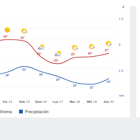
7.5
34°
34°
5
27°
26°
25°
25°
22°
21°
2.5
18°
18°
15°
14°
12°
11°
mm
Vie
14
Sáb
15
Dom
16
Lun
17
Mar
18
Mié
19
Jue
20
Mínima
Precipitación