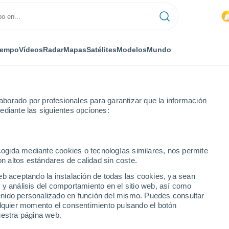
iempo
Vídeos
Radar
Mapas
Satélites
Modelos
Mundo
borado por profesionales para garantizar que la información
ediante las siguientes opciones:
tone
ecogida mediante cookies o tecnologías similares, nos permite
on altos estándares de calidad sin coste.
eb aceptando la instalación de todas las cookies, ya sean
 y análisis del comportamiento en el sitio web, así como
...
ntenido personalizado en función del mismo. Puedes consultar
alquier momento el consentimiento pulsando el botón
Por hora
uestra página web.
Intervalos nubosos en las
próximas horas