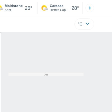
Maidstone
Caracas
Tucacas
26°
28°
Kent
Distrito Capital
Falcón
°C