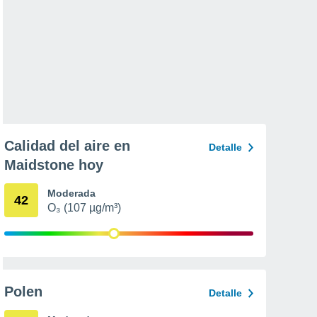
Calidad del aire en
Detalle
Maidstone hoy
Moderada
42
O₃ (107 µg/m³)
Polen
Detalle