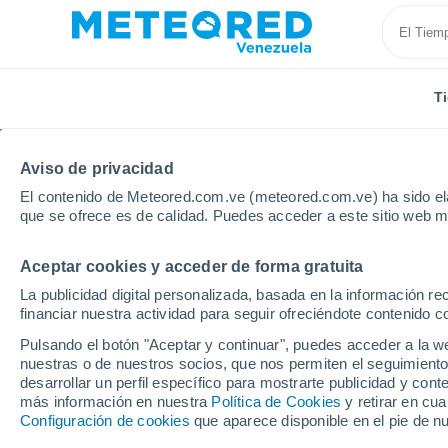
T
Aviso de privacidad
El contenido de Meteored.com.ve (meteored.com.ve) ha sido ela
que se ofrece es de calidad. Puedes acceder a este sitio web m
Aceptar cookies y acceder de forma gratuita
Inicio
Reino Unido
Sudeste de Inglaterra
Maids
La publicidad digital personalizada, basada en la información r
financiar nuestra actividad para seguir ofreciéndote contenido c
Tiempo en Maidstone
Pulsando el botón "Aceptar y continuar", puedes acceder a la w
nuestras o de nuestros socios, que nos permiten el seguimiento
15:45
Sábado
desarrollar un perfil específico para mostrarte publicidad y co
más información en nuestra
Política de Cookies
y retirar en cu
Configuración de cookies
que aparece disponible en el pie de n
Nubes y claros