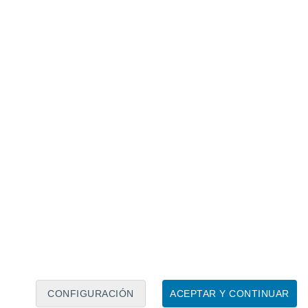
Calendario lunar
Lun
Mar
Mié
Jue
Vie
Sáb
Dom
8
9
10
11
12
13
14
15
16
17
18
19
20
21
CONFIGURACIÓN
ACEPTAR Y CONTINUAR