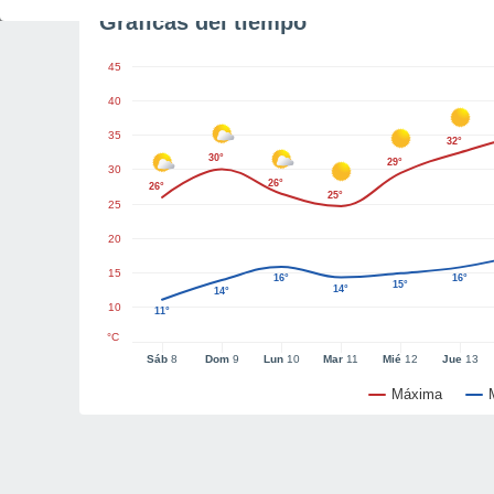
Gráficas del tiempo
45
40
35
32°
30°
29°
30
26°
26°
25°
25
20
15
16°
16°
15°
14°
14°
10
11°
°C
Sáb
8
Dom
9
Lun
10
Mar
11
Mié
12
Jue
13
Máxima