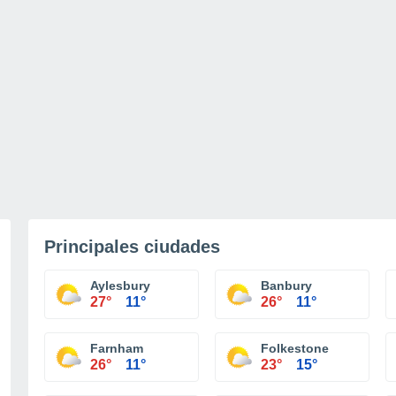
Principales ciudades
Aylesbury
Banbury
27°
11°
26°
11°
Farnham
Folkestone
26°
11°
23°
15°